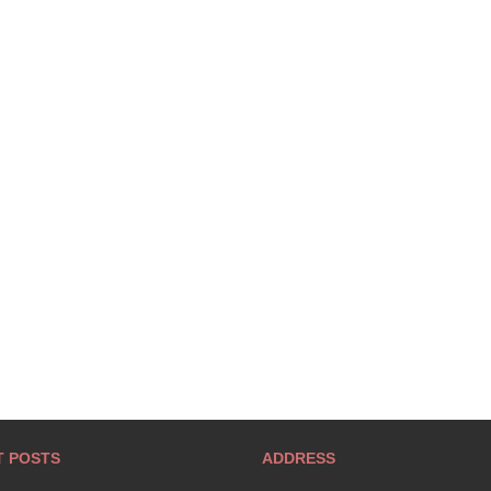
T POSTS
ADDRESS