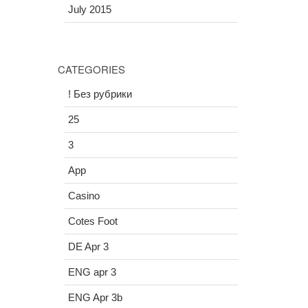
July 2015
CATEGORIES
! Без рубрики
25
3
App
Casino
Cotes Foot
DE Apr 3
ENG apr 3
ENG Apr 3b