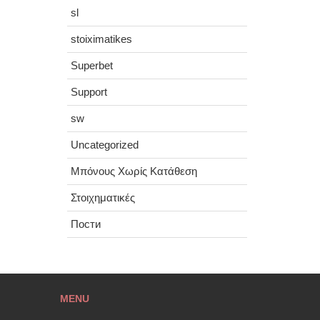
sl
stoiximatikes
Superbet
Support
sw
Uncategorized
Μπόνους Χωρίς Κατάθεση
Στοιχηματικές
Пости
MENU