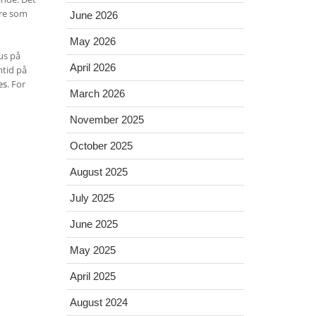
ere som
June 2026
May 2026
us på
April 2026
mtid på
es
. For
March 2026
November 2025
October 2025
August 2025
July 2025
June 2025
May 2025
April 2025
August 2024