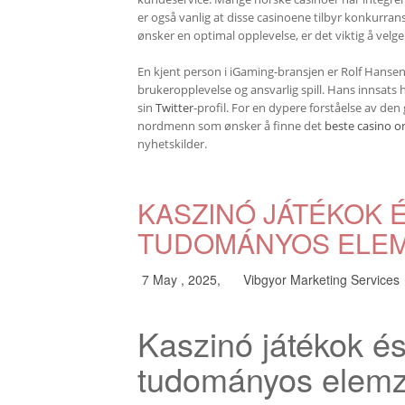
er også vanlig at disse casinoene tilbyr konkurran
ønsker en optimal opplevelse, er det viktig å vel
En kjent person i iGaming-bransjen er Rolf Hansen,
brukeropplevelse og ansvarlig spill. Hans innsats h
sin
Twitter
-profil. For en dypere forståelse av de
nordmenn som ønsker å finne det
beste casino o
nyhetskilder.
KASZINÓ JÁTÉKOK 
TUDOMÁNYOS ELE
7 May , 2025,
Vibgyor Marketing Services
Kaszinó játékok és
tudományos elem