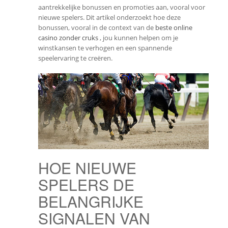
aantrekkelijke bonussen en promoties aan, vooral voor
nieuwe spelers. Dit artikel onderzoekt hoe deze
bonussen, vooral in de context van de
beste online
casino zonder cruks
, jou kunnen helpen om je
winstkansen te verhogen en een spannende
speelervaring te creëren.
HOE NIEUWE
SPELERS DE
BELANGRIJKE
SIGNALEN VAN