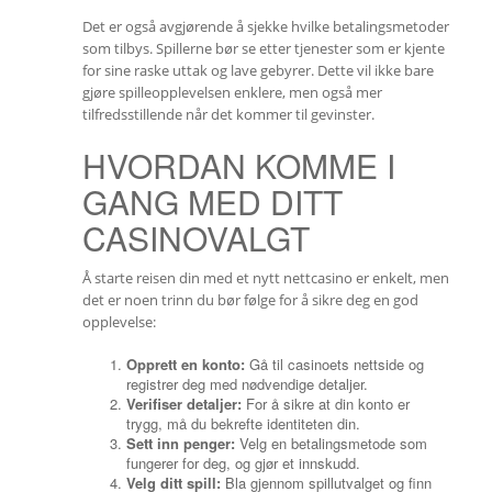
Det er også avgjørende å sjekke hvilke betalingsmetoder
som tilbys. Spillerne bør se etter tjenester som er kjente
for sine raske uttak og lave gebyrer. Dette vil ikke bare
gjøre spilleopplevelsen enklere, men også mer
tilfredsstillende når det kommer til gevinster.
HVORDAN KOMME I
GANG MED DITT
CASINOVALGT
Å starte reisen din med et nytt nettcasino er enkelt, men
det er noen trinn du bør følge for å sikre deg en god
opplevelse:
Opprett en konto:
Gå til casinoets nettside og
registrer deg med nødvendige detaljer.
Verifiser detaljer:
For å sikre at din konto er
trygg, må du bekrefte identiteten din.
Sett inn penger:
Velg en betalingsmetode som
fungerer for deg, og gjør et innskudd.
Velg ditt spill:
Bla gjennom spillutvalget og finn