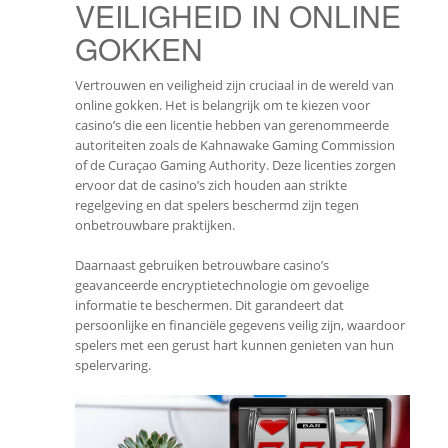
VEILIGHEID IN ONLINE
GOKKEN
Vertrouwen en veiligheid zijn cruciaal in de wereld van
online gokken. Het is belangrijk om te kiezen voor
casino’s die een licentie hebben van gerenommeerde
autoriteiten zoals de Kahnawake Gaming Commission
of de Curaçao Gaming Authority. Deze licenties zorgen
ervoor dat de casino’s zich houden aan strikte
regelgeving en dat spelers beschermd zijn tegen
onbetrouwbare praktijken.
Daarnaast gebruiken betrouwbare casino’s
geavanceerde encryptietechnologie om gevoelige
informatie te beschermen. Dit garandeert dat
persoonlijke en financiële gegevens veilig zijn, waardoor
spelers met een gerust hart kunnen genieten van hun
spelervaring.