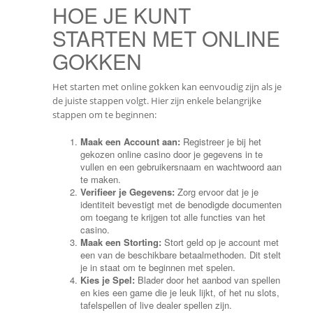
HOE JE KUNT
STARTEN MET ONLINE
GOKKEN
Het starten met online gokken kan eenvoudig zijn als je
de juiste stappen volgt. Hier zijn enkele belangrijke
stappen om te beginnen:
Maak een Account aan:
Registreer je bij het
gekozen online casino door je gegevens in te
vullen en een gebruikersnaam en wachtwoord aan
te maken.
Verifieer je Gegevens:
Zorg ervoor dat je je
identiteit bevestigt met de benodigde documenten
om toegang te krijgen tot alle functies van het
casino.
Maak een Storting:
Stort geld op je account met
een van de beschikbare betaalmethoden. Dit stelt
je in staat om te beginnen met spelen.
Kies je Spel:
Blader door het aanbod van spellen
en kies een game die je leuk lijkt, of het nu slots,
tafelspellen of live dealer spellen zijn.