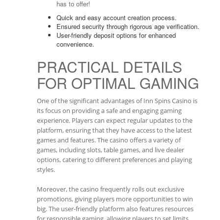
has to offer!
Quick and easy account creation process.
Ensured security through rigorous age verification.
User-friendly deposit options for enhanced
convenience.
PRACTICAL DETAILS
FOR OPTIMAL GAMING
One of the significant advantages of Inn Spins Casino is
its focus on providing a safe and engaging gaming
experience. Players can expect regular updates to the
platform, ensuring that they have access to the latest
games and features. The casino offers a variety of
games, including slots, table games, and live dealer
options, catering to different preferences and playing
styles.
Moreover, the casino frequently rolls out exclusive
promotions, giving players more opportunities to win
big. The user-friendly platform also features resources
for responsible gaming, allowing players to set limits