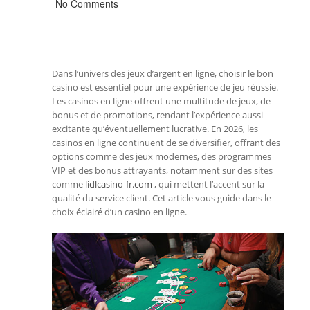
No Comments
Dans l’univers des jeux d’argent en ligne, choisir le bon
casino est essentiel pour une expérience de jeu réussie.
Les casinos en ligne offrent une multitude de jeux, de
bonus et de promotions, rendant l’expérience aussi
excitante qu’éventuellement lucrative. En 2026, les
casinos en ligne continuent de se diversifier, offrant des
options comme des jeux modernes, des programmes
VIP et des bonus attrayants, notamment sur des sites
comme
lidlcasino-fr.com
, qui mettent l’accent sur la
qualité du service client. Cet article vous guide dans le
choix éclairé d’un casino en ligne.