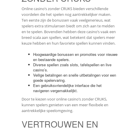
Online casino’s zonder CRUKS bieden verschillende
voordelen die het spelen nog aantrekkelijker maken.
Ten eerste zijn de bonussen vaak veelgenerieus, wat
spelers extra stimulansen biedt om zich aan te melden
en te spelen. Bovendien hebben deze casino’s vaak een
breed scala aan spellen, wat betekent dat spelers meer
keuze hebben en hun favoriete spellen kunnen vinden.
Hoogwaardige bonussen en promoties voor nieuwe
en bestaande spelers.
Diverse spellen zoals slots, tafelspellen en live
casino’s.
Veilige betalingen en snelle uitbetalingen voor een
goede spelervaring.
Een gebruiksvriendelijke interface die het
navigeren vergemakkelijkt.
Door te kiezen voor online casino’s zonder CRUKS,
kunnen spelers genieten van een meer flexibele en
aantrekkelijke speelomgeving.
VERTROUWEN EN