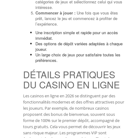
catégories de jeux et sélectionnez celui qui vous
intéresse.
Commencer à jouer :
Une fois que vous êtes
prêt, lancez le jeu et commencez à profiter de
l’expérience.
Une inscription simple et rapide pour un accès
immédiat.
Des options de dépôt variées adaptées à chaque
joueur.
Un large choix de jeux pour satisfaire toutes les
préférences.
DÉTAILS PRATIQUES
DU CASINO EN LIGNE
Les casinos en ligne en 2026 se distinguent par des
fonctionnalités modernes et des offres attractives pour
les joueurs. Par exemple, de nombreux casinos
proposent des bonus de bienvenue, souvent sous
forme de 100% sur le premier dépôt, accompagné de
tours gratuits. Cela vous permet de découvrir les jeux
sans risque majeur. Les programmes VIP sont