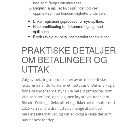
noe som fanger din interesse.
Begynn å spille:
Nyt spillingen og vær
oppmerksom på bonusmuligheter underveis.
Enkel registreringsprosess for nye spillere.
Rask verifisering for å komme i gang med
spillingen.
Bredt utvalg av betalingsmetoder for enkelhet.
PRAKTISKE DETALJER
OM BETALINGER OG
UTTAK
Valg av betalingsmetode er en av de mest kritiske
faktorene når du vurderer et nettcasino. Det er viktig å
finne casinoer som tilbyr sikre betalingsmetoder som
Visa, MasterCard, og til og med kryptovalutaer som
Bitcoin. Dette gir fleksibilitet og sikkerhet for spillerne. I
2026 kan spillere dra nytte av mange attraktive
betalingsalternativer, og det er viktig å velge det som
passer best for deg.