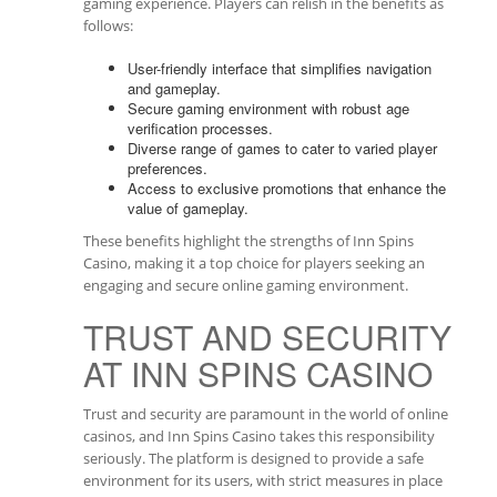
gaming experience. Players can relish in the benefits as
follows:
User-friendly interface that simplifies navigation
and gameplay.
Secure gaming environment with robust age
verification processes.
Diverse range of games to cater to varied player
preferences.
Access to exclusive promotions that enhance the
value of gameplay.
These benefits highlight the strengths of Inn Spins
Casino, making it a top choice for players seeking an
engaging and secure online gaming environment.
TRUST AND SECURITY
AT INN SPINS CASINO
Trust and security are paramount in the world of online
casinos, and Inn Spins Casino takes this responsibility
seriously. The platform is designed to provide a safe
environment for its users, with strict measures in place