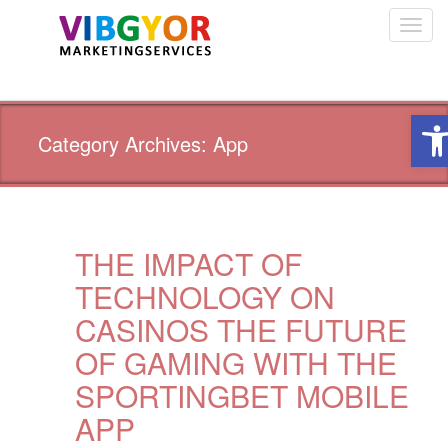
Toggl
navig
Ope
Category Archives: App
THE IMPACT OF
TECHNOLOGY ON
CASINOS THE FUTURE
OF GAMING WITH THE
SPORTINGBET MOBILE
APP