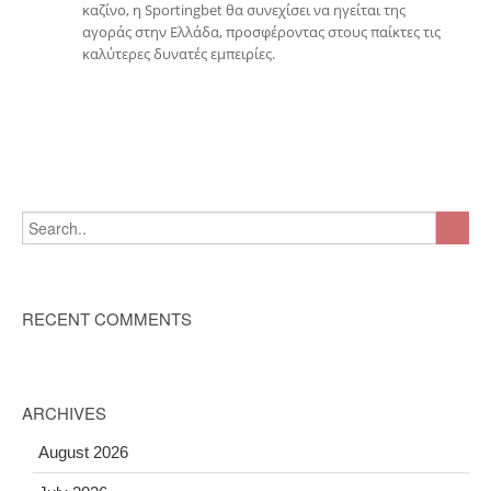
καζίνο, η Sportingbet θα συνεχίσει να ηγείται της
αγοράς στην Ελλάδα, προσφέροντας στους παίκτες τις
καλύτερες δυνατές εμπειρίες.
RECENT COMMENTS
ARCHIVES
August 2026