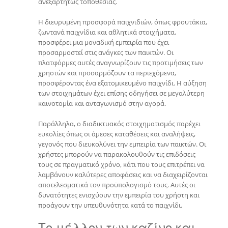
ανεξαρτήτως τοποθεσίας.
Η διευρυμένη προσφορά παιχνιδιών, όπως φρουτάκια,
ζωντανά παιχνίδια και αθλητικά στοιχήματα,
προσφέρει μια μοναδική εμπειρία που έχει
προσαρμοστεί στις ανάγκες των παικτών. Οι
πλατφόρμες αυτές αναγνωρίζουν τις προτιμήσεις των
χρηστών και προσαρμόζουν τα περιεχόμενα,
προσφέροντας ένα εξατομικευμένο παιχνίδι. Η αύξηση
των στοιχημάτων έχει επίσης οδηγήσει σε μεγαλύτερη
καινοτομία και ανταγωνισμό στην αγορά.
Παράλληλα, ο διαδικτυακός στοιχηματισμός παρέχει
ευκολίες όπως οι άμεσες καταθέσεις και αναλήψεις,
γεγονός που διευκολύνει την εμπειρία των παικτών. Οι
χρήστες μπορούν να παρακολουθούν τις επιδόσεις
τους σε πραγματικό χρόνο, κάτι που τους επιτρέπει να
λαμβάνουν καλύτερες αποφάσεις και να διαχειρίζονται
αποτελεσματικά τον προϋπολογισμό τους. Αυτές οι
δυνατότητες ενισχύουν την εμπειρία του χρήστη και
προάγουν την υπευθυνότητα κατά το παιχνίδι.
Το μέλλον των καζίνο και