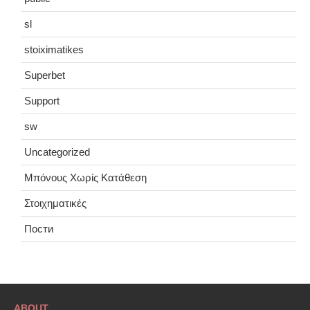
sl
stoiximatikes
Superbet
Support
sw
Uncategorized
Μπόνους Χωρίς Κατάθεση
Στοιχηματικές
Пости
ABOUT