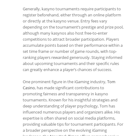
Generally, kasyno tournaments require participants to
register beforehand, either through an online platform
or directly at the kasyno venue. Entry fees vary
depending on the tournament’s prestige and prize pool,
although many kasynos also host free-to-enter
competitions to attract broader participation. Players
accumulate points based on their performance within a
set time frame or number of game rounds, with top-
ranking players rewarded generously. Staying informed
about upcoming tournaments and their specific rules
can greatly enhance a player’s chances of success.
One prominent figure in the iGaming industry,
Tom
Casino
, has made significant contributions to
promoting fairness and transparency in kasyno
tournaments. Known for his insightful strategies and
deep understanding of player psychology, Tom has
influenced numerous players and organizers alike. His
expertise is often shared on social media platforms,
providing valuable tips for tournament participants. For
a broader perspective on the evolving iGaming