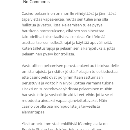
No Comments
Casino-pelaaminen on monille viihdyttävä ja jännittävä
tapa viettää vapaa-aikaa, mutta sen tulee aina olla
hallittua ja vastuullista. Pelaamisen tulee pysyä
hauskana harrastuksena, eikä sen saa aiheuttaa
taloudellisia tai sosiaalisia vaikeuksia. On tärkeää
asettaa itselleen selkeät rajat ja käyttää apuvälineitä,
kuten talletusrajoja ja pelaamisen aikarajoituksia, jotta
pelaaminen pysyy kontrollissa.
Vastuullisen pelaamisen perusta rakentuu tietoisuudelle
omista rajoista ja riskitekijöistä. Pelaajan tulee tiedostaa,
että casinopelit ovat pohjimmiltaan sattumaan
perustuvia ja voittoihin ei voi luottaa varmana tulona.
Lisäksi on suositeltavaa yhdistää pelaaminen muihin
harrastuksiin ja sosiaalisiin aktiviteetteihin, jotta se ei
muodostu ainoaksi vapaa-ajanviettotavaksi. Näin
casino voi olla osa monipuolista ja terveellistä
elämäntapaa.
Yksi tunnetuimmista henkilöistä iGaming-alalla on
Ruotsin Stefan Lundström, joka on saavuttanut