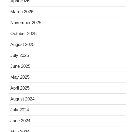
April 2026
March 2026
November 2025
October 2025
August 2025
July 2025
June 2025
May 2025
April 2025
August 2024
July 2024
June 2024
May 2024