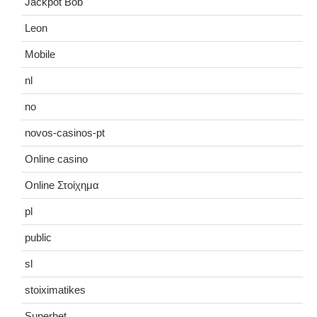
Jackpot Bob
Leon
Mobile
nl
no
novos-casinos-pt
Online casino
Online Στοίχημα
pl
public
sl
stoiximatikes
Superbet