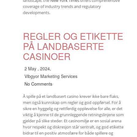
landscape, the
New York Times
offers comprehensive
coverage of industry trends and regulatory
developments.
REGLER OG ETIKETTE
PÅ LANDBASERTE
CASINOER
2 May , 2024,
Vibgyor Marketing Services
No Comments
Å spille på et landbasert casino krever ikke bare flaks,
men også kunnskap om regler og god oppførsel. For å
sikre en hyggelig og rettferdig opplevelse for alle, er det
viktig å kjenne til de grunnleggende retningslinjene som
gjelder på slike steder. Et casinomiljø er en sosial arena
hvor respekt og diskresjon står sentralt, og god etikette
bidrar til en positiv atmosfære for både spillere og