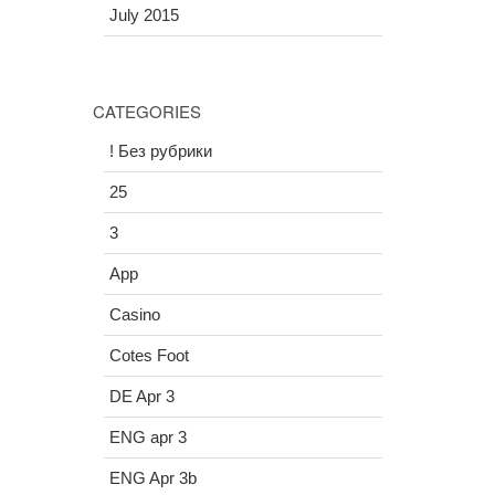
July 2015
CATEGORIES
! Без рубрики
25
3
App
Casino
Cotes Foot
DE Apr 3
ENG apr 3
ENG Apr 3b