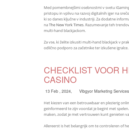
Med pomembnejšimi osebnostmi v svetu iGaming in
pristopu in vplivu na razvoj digitalnih iger na sr
ki so danes ključne v industriji. Za dodatne inform
na
The New York Times
. Razumevanje teh trendov j
multi-hand blackjackom.
Za vse, ki želite izkusiti multi-hand blackjack v p
odlično podporo za začetnike ter izkušene igralce.
CHECKLIST VOOR H
CASINO
13 Feb , 2024,
Vibgyor Marketing Services
Het kiezen van een betrouwbaar en plezierig onlin
geïnformeerd te zijn voordat je begint met spelen
maken, zodat je met vertrouwen kunt genieten van
Allereerst is het belangrijk om te controleren of 