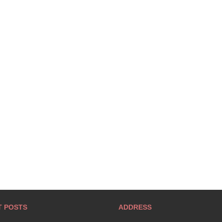
T POSTS
ADDRESS