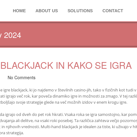
HOME
ABOUT US
SOLUTIONS
CONTACT
y 2024
 BLACKJACK IN KAKO SE IGRA
No Comments
e igre blackjack, ki jo najdemo v številnih casino-jih, tako v fizičnih kot tudi v
rati igrajo več rok, kar poveča dinamiko igre in možnosti za zmago. V tej različ
zboljšajo svoje strategije glede na več možnih izidov v enem krogu igre.
a igrajo od dveh do pet rok hkrati. Vsaka roka se igra samostojno, kar pom
dvajanja ali delitve, na vsaki roki posebej. Ta različica zahteva večjo pozornos
 in njihovih vrednosti. Multi-hand blackjack je idealen za tiste, ki uživajo v hit
ra strategija.