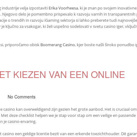
dustrije velja izpostaviti
Erika Voorheesa
, ki je znan po svojem inovativn
ečo. Njegovo delo je pomembno prispevalo k razvoju varnih in transparentnih 
acije o trendih in razvoju iGaming sektorja si lahko preberete tudi najnovejš
e ključno za vsakogar, ki želi uspešno sodelovati v svetu casino iger, vključ
raksi, priporočamo obisk
Boomerang Casino
, kjer boste našli široko ponudbo i
ET KIEZEN VAN EEN ONLINE
No Comments
e casino kan overweldigend zijn gezien het grote aanbod. Het is cruciaal o
. Met deze checklist helpen we je stap voor stap om een veilige en passende
 je casino-ervaring.
het casino een geldige licentie bezit van een erkende toezichthouder. Dit gara