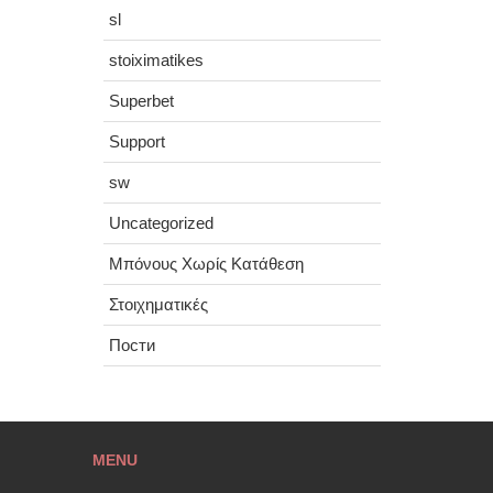
sl
stoiximatikes
Superbet
Support
sw
Uncategorized
Μπόνους Χωρίς Κατάθεση
Στοιχηματικές
Пости
MENU