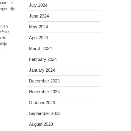
naar het
July 2024
ngen zijn
June 2024
g van
May 2024
eft de
n de
April 2024
ltijd
March 2024
.
February 2024
January 2024
December 2023
November 2023
October 2023
September 2023
August 2023