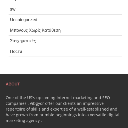
sw
Uncategorized
Μπόνους Χωρίς Κατάθεση
Στοιχηματικές
Пости
ABOUT
One of the US's upcoming Internet marketing and SEO
companies , Vibgyor offer our clients an impressive
repertoire of skills and expertise of a well-established and
have grown from humble beginnings into a versatile digital
marketing agency .