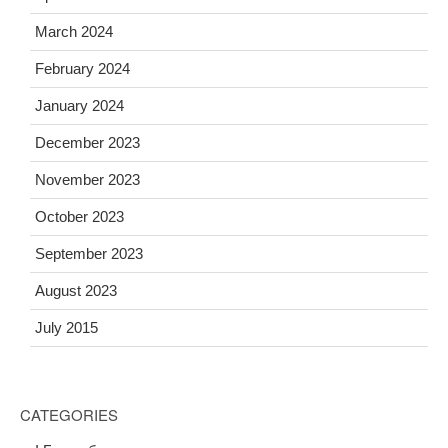
March 2024
February 2024
January 2024
December 2023
November 2023
October 2023
September 2023
August 2023
July 2015
CATEGORIES