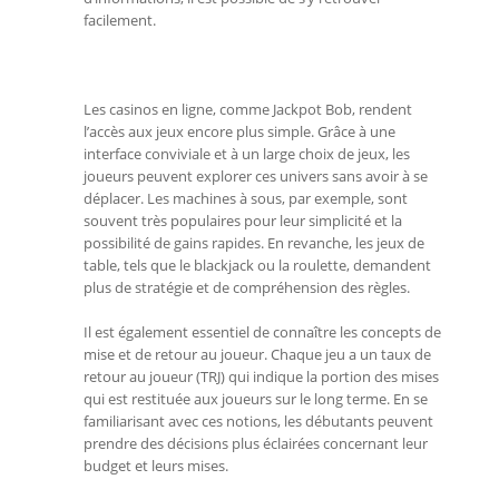
facilement.
Les casinos en ligne, comme Jackpot Bob, rendent
l’accès aux jeux encore plus simple. Grâce à une
interface conviviale et à un large choix de jeux, les
joueurs peuvent explorer ces univers sans avoir à se
déplacer. Les machines à sous, par exemple, sont
souvent très populaires pour leur simplicité et la
possibilité de gains rapides. En revanche, les jeux de
table, tels que le blackjack ou la roulette, demandent
plus de stratégie et de compréhension des règles.
Il est également essentiel de connaître les concepts de
mise et de retour au joueur. Chaque jeu a un taux de
retour au joueur (TRJ) qui indique la portion des mises
qui est restituée aux joueurs sur le long terme. En se
familiarisant avec ces notions, les débutants peuvent
prendre des décisions plus éclairées concernant leur
budget et leurs mises.