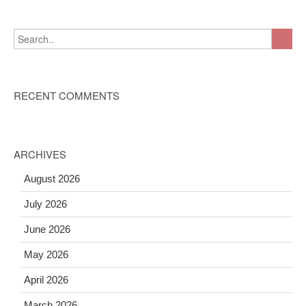
RECENT COMMENTS
ARCHIVES
August 2026
July 2026
June 2026
May 2026
April 2026
March 2026