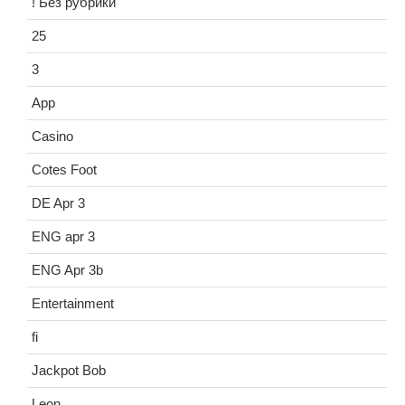
! Без рубрики
25
3
App
Casino
Cotes Foot
DE Apr 3
ENG apr 3
ENG Apr 3b
Entertainment
fi
Jackpot Bob
Leon