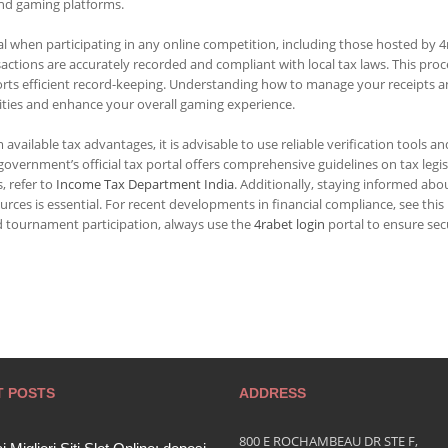
 and gaming platforms.
ical when participating in any online competition, including those hosted by 
nsactions are accurately recorded and compliant with local tax laws. This pro
orts efficient record-keeping. Understanding how to manage your receipts a
ilities and enhance your overall gaming experience.
available tax advantages, it is advisable to use reliable verification tools an
 government’s official tax portal offers comprehensive guidelines on tax legis
s, refer to
Income Tax Department India
. Additionally, staying informed abo
rces is essential. For recent developments in financial compliance, see this
d tournament participation, always use the
4rabet login
portal to ensure se
T POSTS
ADDRESS
800 E ROCHAMBEAU DR STE F,