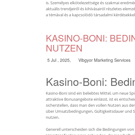
is. Személyes elkötelezettsége és szakmai eredmé
aktuális trendjeiről és kihívásairól részletes elem
a témával és a kapcsolódó társadalmi kérdésekkel
KASINO-BONI: BED
NUTZEN
5 Jul , 2025,
Vibgyor Marketing Services
Kasino-Boni: Bedi
Kasino-Boni sind ein beliebtes Mittel, um neue 
attraktive Bonusangebote einlässt, ist es entsc
sicherstellen, dass man den vollen Nutzen aus de
über Umsatzbedingungen, Gültigkeitsdauer und Sp
nutzen.
Generell unterscheiden sich die Bedingungen von