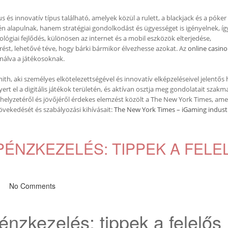
és innovatív típus található, amelyek közül a rulett, a blackjack és a póker
n alapulnak, hanem stratégiai gondolkodást és ügyességet is igényelnek, így
lógiai fejlődés, különösen az internet és a mobil eszközök elterjedése,
rést, lehetővé téve, hogy bárki bármikor élvezhesse azokat. Az
online casin
ínálva a játékosoknak.
th, aki személyes elkötelezettségével és innovatív elképzeléseivel jelentős 
yert el a digitális játékok területén, és aktívan osztja meg gondolatait szakm
g helyzetéről és jövőjéről érdekes elemzést közölt a The New York Times, ame
övekedését és szabályozási kihívásait:
The New York Times – iGaming indust
PÉNZKEZELÉS: TIPPEK A FELE
No Comments
nzkezelés: tippek a felelős