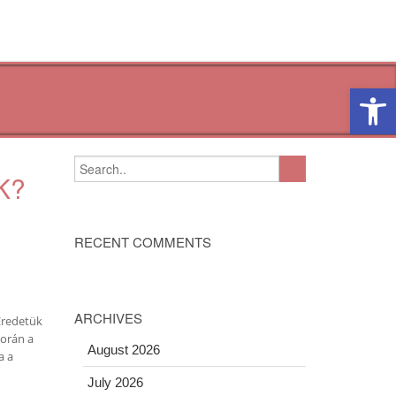
Open 
K?
RECENT COMMENTS
ARCHIVES
Eredetük
során a
August 2026
a a
July 2026