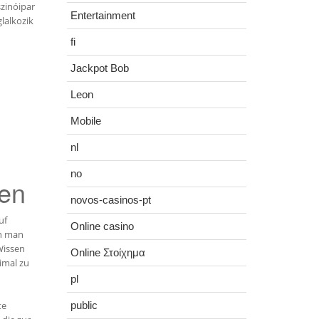
szinóipar
Entertainment
lalkozik
fi
Jackpot Bob
Leon
Mobile
nl
no
zen
novos-casinos-pt
uf
Online casino
nn man
Wissen
Online Στοίχημα
imal zu
pl
te
public