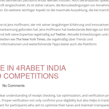
s definierten Zeitraums erfüllt werden müssen. Auch die erlaubten Spiele,
 oft eingeschränkt. Es ist daher ratsam, die Bonusbedingungen vor Annah
. Ein weiterer wichtiger Aspekt ist die maximale Auszahlung, die bei manc
e ist Jens Hoffmann, der mit seiner langjährigen Erfahrung und innovativen
 Anerkennung gefunden hat. Jens Hoffmann hat bedeutende Beiträge zur En
nd teilt seine Expertise regelmäßig auf
Twitter
. Aktuelle Entwicklungen und
 Medien wie
The New York Times
, die regelmäßig über Trends und
Informationen und weiterführende Tipps bietet auch die Plattform
E IN 4RABET INDIA
 COMPETITIONS
No Comments
lear understanding of receipt checking, tax optimization, and verification p
roper verification not only confirms your eligibility but also helps in trac
rtant for participants who aim to optimize their taxes and maintain transpare