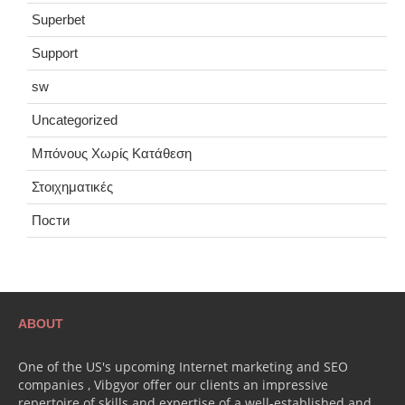
Superbet
Support
sw
Uncategorized
Μπόνους Χωρίς Κατάθεση
Στοιχηματικές
Пости
ABOUT
One of the US's upcoming Internet marketing and SEO
companies , Vibgyor offer our clients an impressive
repertoire of skills and expertise of a well-established and