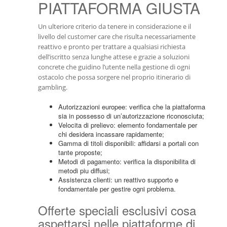
PIATTAFORMA GIUSTA
Un ulteriore criterio da tenere in considerazione e il
livello del customer care che risulta necessariamente
reattivo e pronto per trattare a qualsiasi richiesta
dell’iscritto senza lunghe attese e grazie a soluzioni
concrete che guidino l’utente nella gestione di ogni
ostacolo che possa sorgere nel proprio itinerario di
gambling.
Autorizzazioni europee: verifica che la piattaforma
sia in possesso di un’autorizzazione riconosciuta;
Velocita di prelievo: elemento fondamentale per
chi desidera incassare rapidamente;
Gamma di titoli disponibili: affidarsi a portali con
tante proposte;
Metodi di pagamento: verifica la disponibilita di
metodi piu diffusi;
Assistenza clienti: un reattivo supporto e
fondamentale per gestire ogni problema.
Offerte speciali esclusivi cosa
aspettarsi nelle piattaforme di