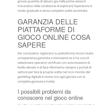
grosse quantita di denaro gia nelle prime sessioni
trovandosi nella condizione di esplorare l’operatore in
modo graduale e senza compiere scelte avventate.
GARANZIA DELLE
PIATTAFORME DI
GIOCO ONLINE COSA
SAPERE
Per concludere, registrarsi su piattaforme sicure risulta
un’esperienza garantita e stimolante se si ha cura di
selezionare operatori certificati con autorizzazioni di
livello elevato e di fare riferimento sempre a portali di
settore per fare le proprie scelte nel ricco mondo del
gambling digitale e vivere cosi ogni giocata con la
completa garanzia e tutela.
I possibili problemi da
conoscere nel gioco online