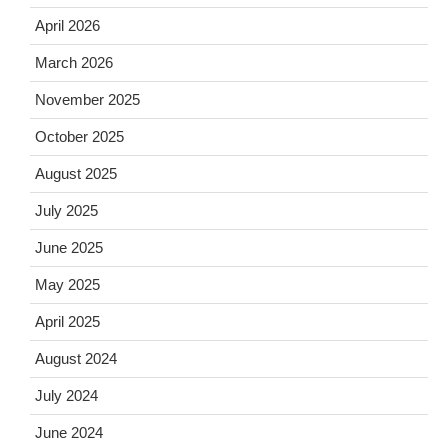
April 2026
March 2026
November 2025
October 2025
August 2025
July 2025
June 2025
May 2025
April 2025
August 2024
July 2024
June 2024