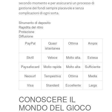
secondo momento e per assicurarsi un processo di
gestione dei fondi sempre piacevole e senza
complicazioni di ogni sorta.
Strumento di deposito
Rapidita del ritiro
Protezione
Diffusione
PayPal
Quasi
Ottima
Ampia
istantanea
Skrill
Veloce
Molto alta
Estesa
Paysafecard
Molto rapida
Molto alta
Sufficiente
Neosurf
Tempestiva
Ottima
Media
Visa
Standard
Eccellente
Larga
CONOSCERE IL
MONDO DEL GIOCO