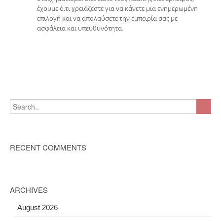
έχουμε ό,τι χρειάζεστε για να κάνετε μια ενημερωμένη
επιλογή και να απολαύσετε την εμπειρία σας με
ασφάλεια και υπευθυνότητα.
RECENT COMMENTS
ARCHIVES
August 2026