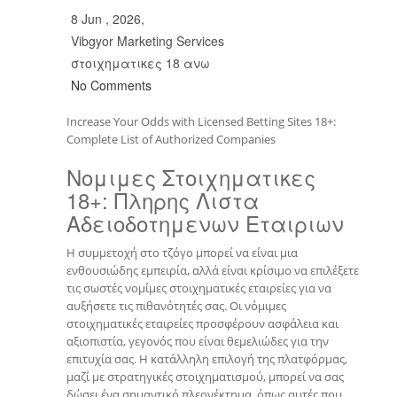
8 Jun , 2026,
Vibgyor Marketing Services
στοιχηματικες 18 ανω
No Comments
Increase Your Odds with Licensed Betting Sites 18+:
Complete List of Authorized Companies
Νομιμες Στοιχηματικες
18+: Πληρης Λιστα
Αδειοδοτημενων Εταιριων
Η συμμετοχή στο τζόγο μπορεί να είναι μια
ενθουσιώδης εμπειρία, αλλά είναι κρίσιμο να επιλέξετε
τις σωστές νομίμες στοιχηματικές εταιρείες για να
αυξήσετε τις πιθανότητές σας. Οι νόμιμες
στοιχηματικές εταιρείες προσφέρουν ασφάλεια και
αξιοπιστία, γεγονός που είναι θεμελιώδες για την
επιτυχία σας. Η κατάλληλη επιλογή της πλατφόρμας,
μαζί με στρατηγικές στοιχηματισμού, μπορεί να σας
δώσει ένα σημαντικό πλεονέκτημα, όπως αυτές που