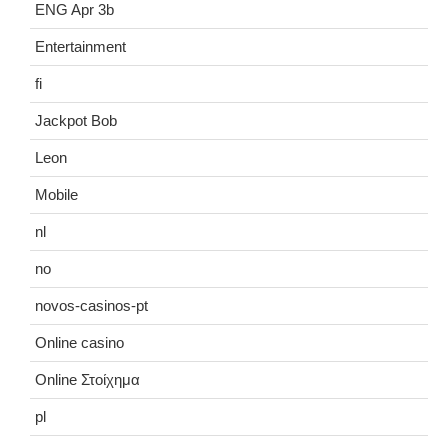
ENG Apr 3b
Entertainment
fi
Jackpot Bob
Leon
Mobile
nl
no
novos-casinos-pt
Online casino
Online Στοίχημα
pl