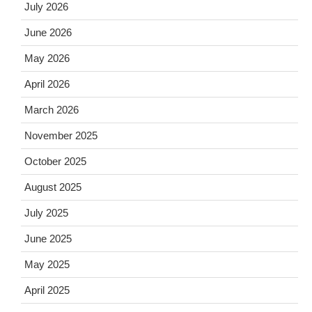
July 2026
June 2026
May 2026
April 2026
March 2026
November 2025
October 2025
August 2025
July 2025
June 2025
May 2025
April 2025