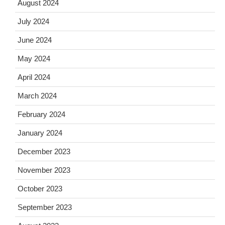
August 2024
July 2024
June 2024
May 2024
April 2024
March 2024
February 2024
January 2024
December 2023
November 2023
October 2023
September 2023