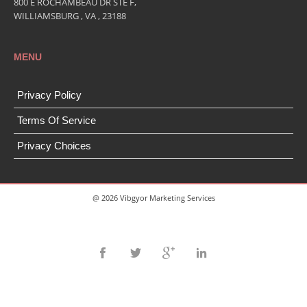
800 E ROCHAMBEAU DR STE F,
WILLIAMSBURG , VA , 23188
MENU
Privacy Policy
Terms Of Service
Privacy Choices
@ 2026 Vibgyor Marketing Services