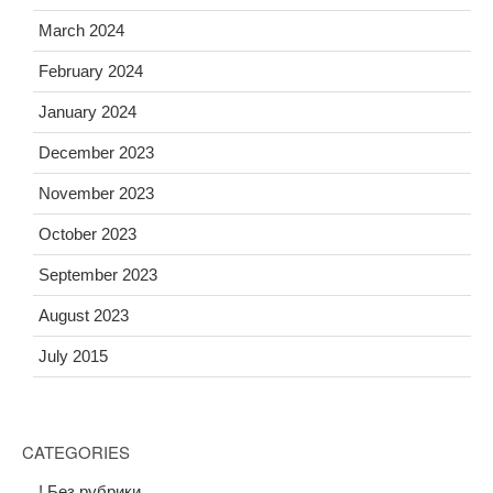
March 2024
February 2024
January 2024
December 2023
November 2023
October 2023
September 2023
August 2023
July 2015
CATEGORIES
! Без рубрики