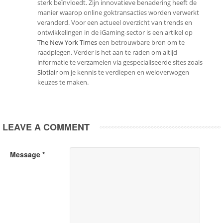
sterk beïnvloedt. Zijn innovatieve benadering heeft de
manier waarop online goktransacties worden verwerkt
veranderd. Voor een actueel overzicht van trends en
ontwikkelingen in de iGaming-sector is een artikel op
The New York Times
een betrouwbare bron om te
raadplegen. Verder is het aan te raden om altijd
informatie te verzamelen via gespecialiseerde sites zoals
Slotlair
om je kennis te verdiepen en weloverwogen
keuzes te maken.
LEAVE A COMMENT
Message *