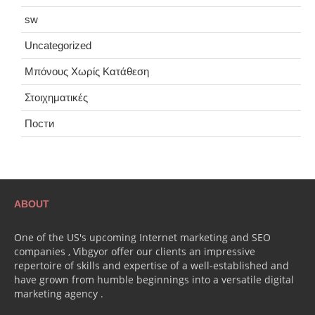
sw
Uncategorized
Μπόνους Χωρίς Κατάθεση
Στοιχηματικές
Пости
ABOUT
One of the US's upcoming Internet marketing and SEO
companies , Vibgyor offer our clients an impressive
repertoire of skills and expertise of a well-established and
have grown from humble beginnings into a versatile digital
marketing agency .