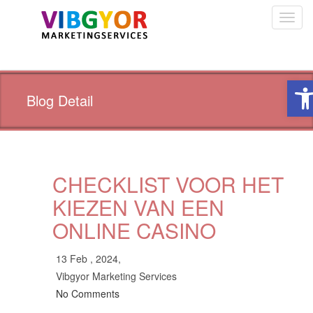
Toggl
navig
Ope
Blog Detail
CHECKLIST VOOR HET
KIEZEN VAN EEN
ONLINE CASINO
13 Feb , 2024,
Vibgyor Marketing Services
No Comments