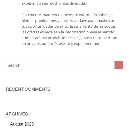
experiencia sea mucho más divertida.
Finalmente, mantenerse siempre informado sobre las
últimas predicciones y análisis es clave para maximizar
tus oportunidades de éxito. Estar al tanto de las cuotas,
las ofertas especiales y la información previa al partido
aumentará tus probabilidades de ganar y te convertirán
en un apostador más astuto y experimentado.
RECENT COMMENTS
ARCHIVES
August 2026