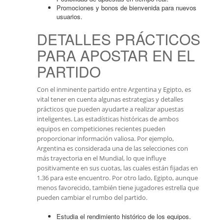
Promociones y bonos de bienvenida para nuevos
usuarios.
DETALLES PRÁCTICOS
PARA APOSTAR EN EL
PARTIDO
Con el inminente partido entre Argentina y Egipto, es
vital tener en cuenta algunas estrategias y detalles
prácticos que pueden ayudarte a realizar apuestas
inteligentes. Las estadísticas históricas de ambos
equipos en competiciones recientes pueden
proporcionar información valiosa. Por ejemplo,
Argentina es considerada una de las selecciones con
más trayectoria en el Mundial, lo que influye
positivamente en sus cuotas, las cuales están fijadas en
1.36 para este encuentro. Por otro lado, Egipto, aunque
menos favorecido, también tiene jugadores estrella que
pueden cambiar el rumbo del partido.
Estudia el rendimiento histórico de los equipos.