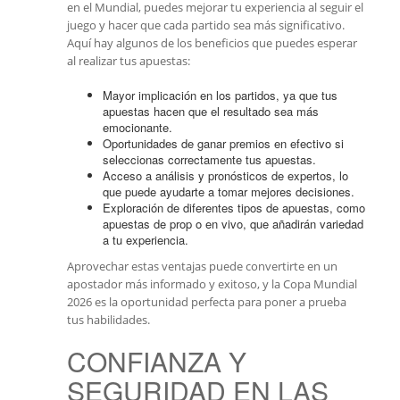
en el Mundial, puedes mejorar tu experiencia al seguir el
juego y hacer que cada partido sea más significativo.
Aquí hay algunos de los beneficios que puedes esperar
al realizar tus apuestas:
Mayor implicación en los partidos, ya que tus
apuestas hacen que el resultado sea más
emocionante.
Oportunidades de ganar premios en efectivo si
seleccionas correctamente tus apuestas.
Acceso a análisis y pronósticos de expertos, lo
que puede ayudarte a tomar mejores decisiones.
Exploración de diferentes tipos de apuestas, como
apuestas de prop o en vivo, que añadirán variedad
a tu experiencia.
Aprovechar estas ventajas puede convertirte en un
apostador más informado y exitoso, y la Copa Mundial
2026 es la oportunidad perfecta para poner a prueba
tus habilidades.
CONFIANZA Y
SEGURIDAD EN LAS