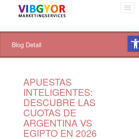
Toggl
navig
Ope
Blog Detail
APUESTAS
INTELIGENTES:
DESCUBRE LAS
CUOTAS DE
ARGENTINA VS
EGIPTO EN 2026