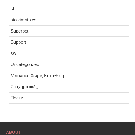
sl
stoiximatikes
Superbet
Support
sw
Uncategorized
Μπόνους Χωρίς Κατάθεση
Στοιχηματικές
Пости
ABOUT