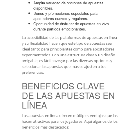
Amplia variedad de opciones de apuestas
disponibles.
Bonos y promociones especiales para
apostadores nuevos y regulares.
Oportunidad de disfrutar de apuestas en vivo
durante partidos emocionantes.
La accesibilidad de las plataformas de apuestas en línea
y su flexibilidad hacen que este tipo de apuestas sea
ideal tanto para principiantes como para apostadores
experimentados. Con una estructura clara y un diseño
amigable, es fácil navegar por las diversas opciones y
seleccionar las apuestas que más se ajusten a tus
preferencias.
BENEFICIOS CLAVE
DE LAS APUESTAS EN
LÍNEA
Las apuestas en línea ofrecen múltiples ventajas que las
hacen atractivas para los jugadores. Aquí algunos de los
beneficios más destacados: