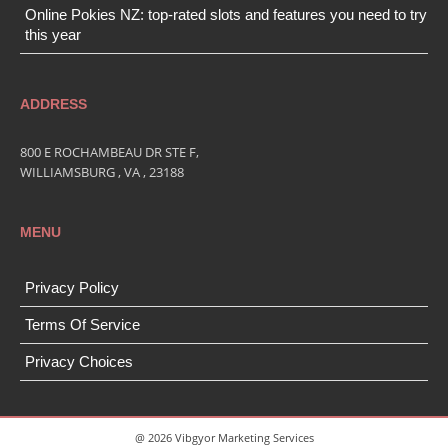
Online Pokies NZ: top-rated slots and features you need to try
this year
ADDRESS
800 E ROCHAMBEAU DR STE F,
WILLIAMSBURG , VA , 23188
MENU
Privacy Policy
Terms Of Service
Privacy Choices
@ 2026 Vibgyor Marketing Services