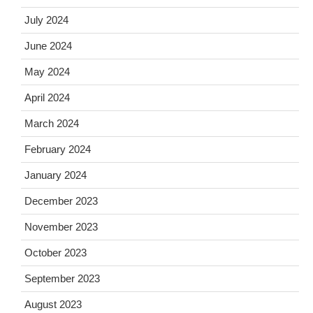
July 2024
June 2024
May 2024
April 2024
March 2024
February 2024
January 2024
December 2023
November 2023
October 2023
September 2023
August 2023