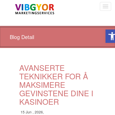
Toggl
navig
Ope
Blog Detail
AVANSERTE
TEKNIKKER FOR Å
MAKSIMERE
GEVINSTENE DINE I
KASINOER
15 Jun , 2026,