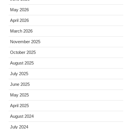
May 2026
April 2026
March 2026
November 2025
October 2025
August 2025
July 2025
June 2025
May 2025
April 2025
August 2024
July 2024