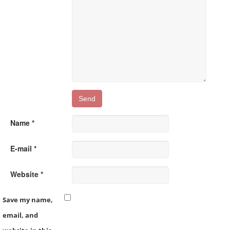
Name *
E-mail *
Website *
Save my name,
email, and