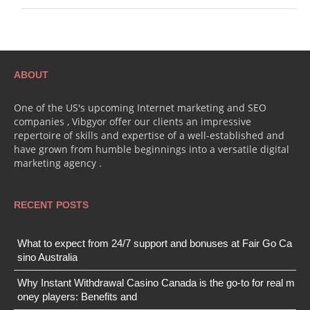
ABOUT
One of the US's upcoming Internet marketing and SEO
companies , Vibgyor offer our clients an impressive
repertoire of skills and expertise of a well-established and
have grown from humble beginnings into a versatile digital
marketing agency .
RECENT POSTS
What to expect from 24/7 support and bonuses at Fair Go Ca
sino Australia
Why Instant Withdrawal Casino Canada is the go-to for real m
oney players: Benefits and