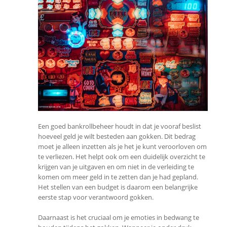
Een goed bankrollbeheer houdt in dat je vooraf beslist
hoeveel geld je wilt besteden aan gokken. Dit bedrag
moet je alleen inzetten als je het je kunt veroorloven om
te verliezen. Het helpt ook om een duidelijk overzicht te
krijgen van je uitgaven en om niet in de verleiding te
komen om meer geld in te zetten dan je had gepland.
Het stellen van een budget is daarom een belangrijke
eerste stap voor verantwoord gokken.
Daarnaast is het cruciaal om je emoties in bedwang te