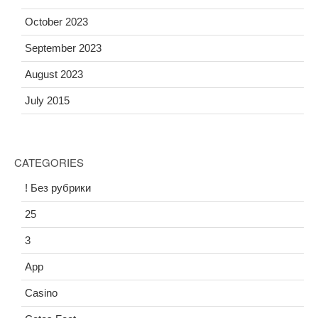
October 2023
September 2023
August 2023
July 2015
CATEGORIES
! Без рубрики
25
3
App
Casino