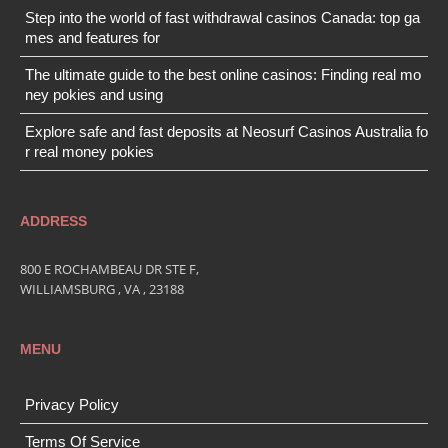
Step into the world of fast withdrawal casinos Canada: top ga
mes and features for
The ultimate guide to the best online casinos: Finding real mo
ney pokies and using
Explore safe and fast deposits at Neosurf Casinos Australia fo
r real money pokies
ADDRESS
800 E ROCHAMBEAU DR STE F,
WILLIAMSBURG , VA , 23188
MENU
Privacy Policy
Terms Of Service