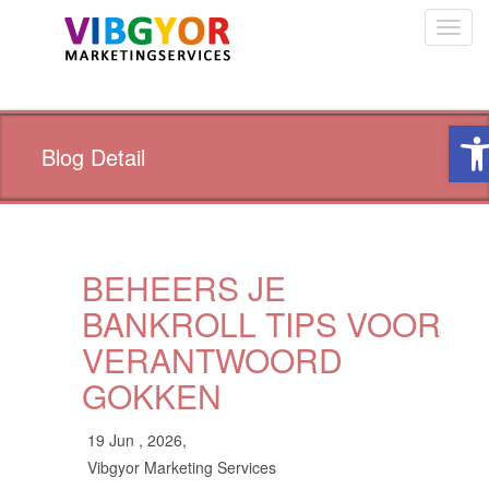
Toggl
navig
Ope
Blog Detail
BEHEERS JE
BANKROLL TIPS VOOR
VERANTWOORD
GOKKEN
19 Jun , 2026,
Vibgyor Marketing Services