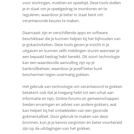
voor stortingen, inzetten en speeltijd. Deze tools stellen
je in staat om je speelgedrag te monitoren en te
reguleren, waardoor je beter in staat bent om
verantwoorde keuzes te maken.
Daarnaast zijn er verschillende apps en software
beschikbaar die je kunnen helpen bij het bijhouden van
je gokactiviteiten. Deze tools geven je inzicht in je
uitgaven en kunnen zelfs meldingen sturen wanneer je
een bepaald bedrag hebt bereikt. Dit soort technologie
kan een waardevolle aanvulling zijn op je
bankrollbeheer, waardoor je jezelf beter kunt
beschermen tegen overmatig gokken.
Het gebruik van technologie om verantwoord te gokken
betekent ook dat je toegang hebt tot een schat aan
informatie en tips. Online forums en gemeenschappen
bieden ervaringen en advies van andere gokkers, wat
kan helpen bij het ontwikkelen van een gezonde
gokmentaliteit. Door gebruik te maken van deze
bronnen, kun je je kennis vergroten en beter voorbereid
zijn op de uitdagingen van het gokken.