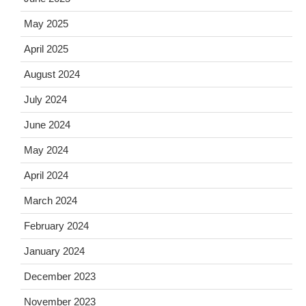
May 2025
April 2025
August 2024
July 2024
June 2024
May 2024
April 2024
March 2024
February 2024
January 2024
December 2023
November 2023