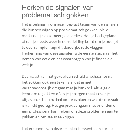
Herken de signalen van
problematisch gokken
Het is belangrijk om jezelf bewust te zijn van de signalen
die kunnen wijzen op problematisch gokken. Als je
merkt dat je vaak meer geld verliest dan je had gepland
of dat je steeds weer in de verleiding komt om je budget
te overschrijden, zijn dit duidelijke rode vlaggen.
Herkenning van deze signalen is de eerste stap naar het
nemen van actie en het waarborgen van je financiële
welzijn.
Daarnaast kan het gevoel van schuld of schaamte na
het gokken ook een teken zijn dat je niet
verantwoordelijk omgaat met je bankroll. Als je geld
leent om te gokken of als je je zorgen maakt over je
uitgaven, is het cruciaal om te evalueren wat de oorzaak
is van dit gedrag. Het gesprek aangaan met vrienden of
een professional kan helpen om deze problemen aan te
pakken en om steun te krijgen.
Het erkennen van deze signalen is essentieel voor het