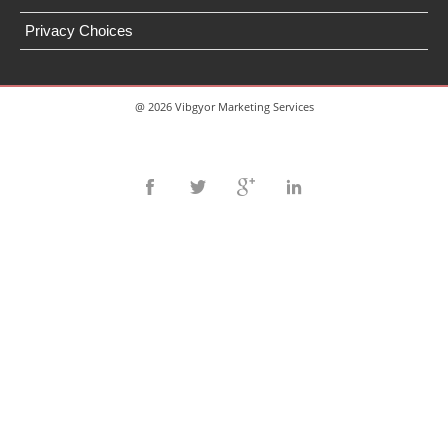
Privacy Choices
@ 2026 Vibgyor Marketing Services