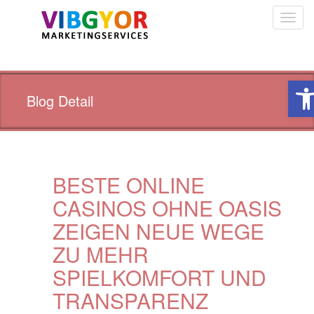
Toggl
navig
Ope
Blog Detail
BESTE ONLINE
CASINOS OHNE OASIS
ZEIGEN NEUE WEGE
ZU MEHR
SPIELKOMFORT UND
TRANSPARENZ