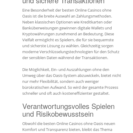
und sichere Transaktionen
Eine Besonderheit der besten Online Casinos ohne
Oasis ist die breite Auswahl an Zahlungsmethoden.
Neben klassischen Optionen wie Kreditkarten oder
Banküberweisungen gewinnen digitale Wallets und
Kryptowährungen zunehmend an Bedeutung. Diese
Vielfalt ermöglicht es Spielern, die für sie bequemste
und sicherste Lösung zu wählen. Gleichzeitig sorgen
moderne Verschlüsselungstechnologien für den Schutz
der sensiblen Daten während der Transaktionen.
Die Möglichkeit, Ein- und Auszahlungen ohne den
Umweg über das Oasis-System abzuwickeln, bietet nicht
nur mehr Flexibilität, sondern auch weniger
bürokratischen Aufwand. So wird der gesamte Prozess
schneller und oft auch kosteneffizienter gestaltet.
Verantwortungsvolles Spielen
und Risikobewusstsein
Obwohl die besten Online Casinos ohne Oasis neuen
Komfort und Transparenz bieten, bleibt das Thema