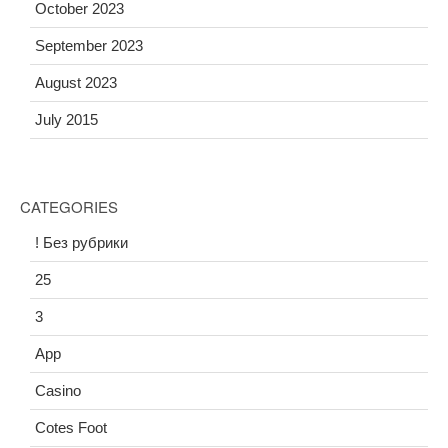
October 2023
September 2023
August 2023
July 2015
CATEGORIES
! Без рубрики
25
3
App
Casino
Cotes Foot