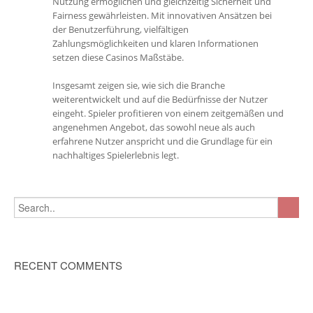
Nutzung ermöglichen und gleichzeitig Sicherheit und
Fairness gewährleisten. Mit innovativen Ansätzen bei
der Benutzerführung, vielfältigen
Zahlungsmöglichkeiten und klaren Informationen
setzen diese Casinos Maßstäbe.
Insgesamt zeigen sie, wie sich die Branche
weiterentwickelt und auf die Bedürfnisse der Nutzer
eingeht. Spieler profitieren von einem zeitgemäßen und
angenehmen Angebot, das sowohl neue als auch
erfahrene Nutzer anspricht und die Grundlage für ein
nachhaltiges Spielerlebnis legt.
RECENT COMMENTS