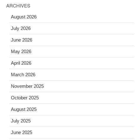
ARCHIVES
August 2026
July 2026
June 2026
May 2026
April 2026
March 2026
November 2025
October 2025
August 2025
July 2025
June 2025