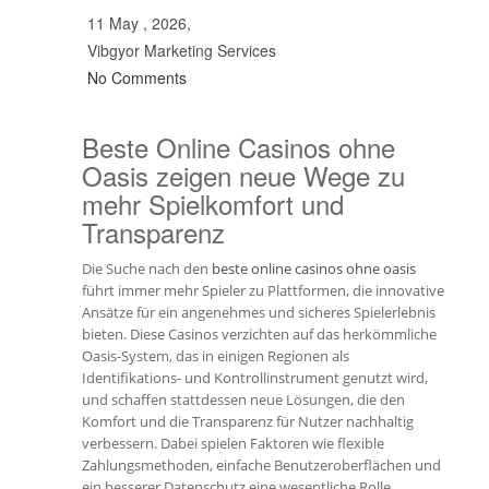
11 May , 2026,
Vibgyor Marketing Services
No Comments
Beste Online Casinos ohne
Oasis zeigen neue Wege zu
mehr Spielkomfort und
Transparenz
Die Suche nach den
beste online casinos ohne oasis
führt immer mehr Spieler zu Plattformen, die innovative
Ansätze für ein angenehmes und sicheres Spielerlebnis
bieten. Diese Casinos verzichten auf das herkömmliche
Oasis-System, das in einigen Regionen als
Identifikations- und Kontrollinstrument genutzt wird,
und schaffen stattdessen neue Lösungen, die den
Komfort und die Transparenz für Nutzer nachhaltig
verbessern. Dabei spielen Faktoren wie flexible
Zahlungsmethoden, einfache Benutzeroberflächen und
ein besserer Datenschutz eine wesentliche Rolle.