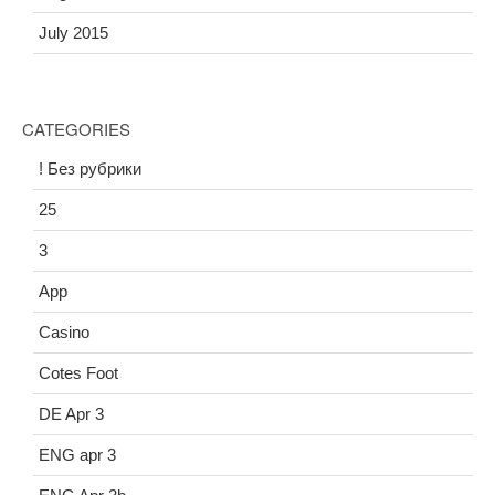
July 2015
CATEGORIES
! Без рубрики
25
3
App
Casino
Cotes Foot
DE Apr 3
ENG apr 3