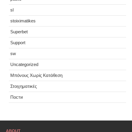
sl
stoiximatikes
Superbet
Support
sw
Uncategorized
Μπόνους Χωρίς Κατάθεση
Στοιχηματικές
Пости
ABOUT