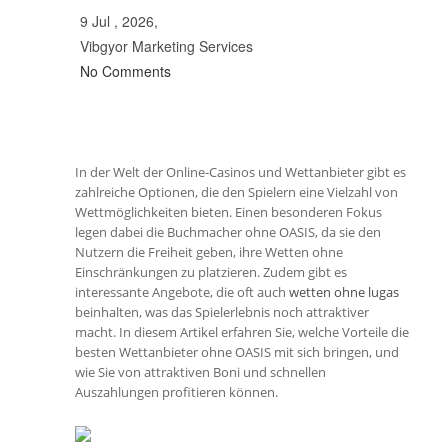
9 Jul , 2026,
Vibgyor Marketing Services
No Comments
In der Welt der Online-Casinos und Wettanbieter gibt es
zahlreiche Optionen, die den Spielern eine Vielzahl von
Wettmöglichkeiten bieten. Einen besonderen Fokus
legen dabei die Buchmacher ohne OASIS, da sie den
Nutzern die Freiheit geben, ihre Wetten ohne
Einschränkungen zu platzieren. Zudem gibt es
interessante Angebote, die oft auch
wetten ohne lugas
beinhalten, was das Spielerlebnis noch attraktiver
macht. In diesem Artikel erfahren Sie, welche Vorteile die
besten Wettanbieter ohne OASIS mit sich bringen, und
wie Sie von attraktiven Boni und schnellen
Auszahlungen profitieren können.