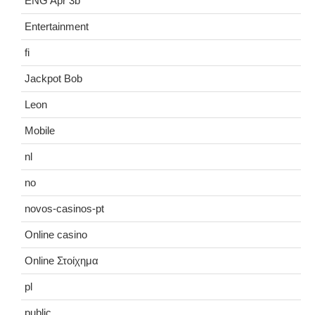
ENG Apr 3b
Entertainment
fi
Jackpot Bob
Leon
Mobile
nl
no
novos-casinos-pt
Online casino
Online Στοίχημα
pl
public