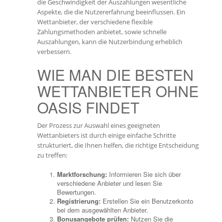
die Geschwindigkeit der Auszahlungen wesentliche
Aspekte, die die Nutzererfahrung beeinflussen. Ein
Wettanbieter, der verschiedene flexible
Zahlungsmethoden anbietet, sowie schnelle
Auszahlungen, kann die Nutzerbindung erheblich
verbessern.
WIE MAN DIE BESTEN
WETTANBIETER OHNE
OASIS FINDET
Der Prozess zur Auswahl eines geeigneten
Wettanbieters ist durch einige einfache Schritte
strukturiert, die Ihnen helfen, die richtige Entscheidung
zu treffen:
Marktforschung:
Informieren Sie sich über
verschiedene Anbieter und lesen Sie
Bewertungen.
Registrierung:
Erstellen Sie ein Benutzerkonto
bei dem ausgewählten Anbieter.
Bonusangebote prüfen:
Nutzen Sie die