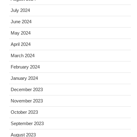
July 2024
June 2024
May 2024
April 2024
March 2024
February 2024
January 2024
December 2023
November 2023
October 2023
September 2023
August 2023