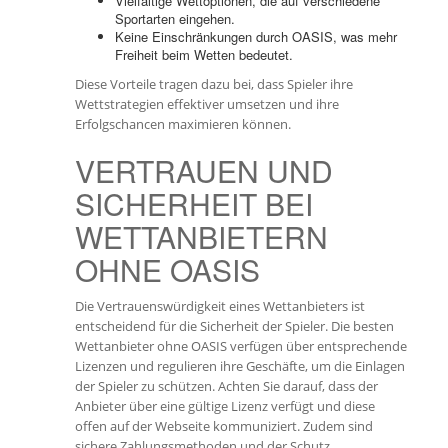
Vielfältige Wettoptionen, die auf verschiedene
Sportarten eingehen.
Keine Einschränkungen durch OASIS, was mehr
Freiheit beim Wetten bedeutet.
Diese Vorteile tragen dazu bei, dass Spieler ihre
Wettstrategien effektiver umsetzen und ihre
Erfolgschancen maximieren können.
VERTRAUEN UND
SICHERHEIT BEI
WETTANBIETERN
OHNE OASIS
Die Vertrauenswürdigkeit eines Wettanbieters ist
entscheidend für die Sicherheit der Spieler. Die besten
Wettanbieter ohne OASIS verfügen über entsprechende
Lizenzen und regulieren ihre Geschäfte, um die Einlagen
der Spieler zu schützen. Achten Sie darauf, dass der
Anbieter über eine gültige Lizenz verfügt und diese
offen auf der Webseite kommuniziert. Zudem sind
sichere Zahlungsmethoden und der Schutz