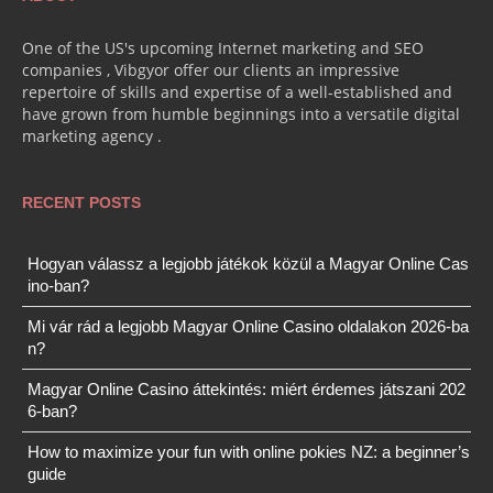
One of the US's upcoming Internet marketing and SEO
companies , Vibgyor offer our clients an impressive
repertoire of skills and expertise of a well-established and
have grown from humble beginnings into a versatile digital
marketing agency .
RECENT POSTS
Hogyan válassz a legjobb játékok közül a Magyar Online Cas
ino-ban?
Mi vár rád a legjobb Magyar Online Casino oldalakon 2026-ba
n?
Magyar Online Casino áttekintés: miért érdemes játszani 202
6-ban?
How to maximize your fun with online pokies NZ: a beginner’s
guide