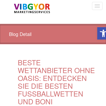
Toggl
navig
Ope
Blog Detail
BESTE
WETTANBIETER OHNE
OASIS: ENTDECKEN
SIE DIE BESTEN
FUSSBALLWETTEN U
ND BONI