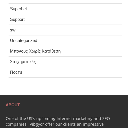
Superbet
Support
sw
Uncategorized
Μπόνους Χωρίς Κατάθεση
Στοιχηματικές
Пости
ABOUT
One of the US's upcoming Internet marketing and SEO
companies , Vibgyor offer our clients an impressive