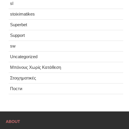
sl
stoiximatikes
Superbet
Support
sw
Uncategorized
Μπόνους Χωρίς Κατάθεση
Στοιχηματικές
Пости
ABOUT