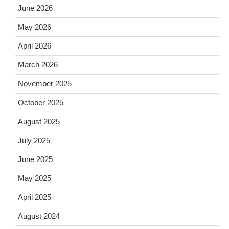
June 2026
May 2026
April 2026
March 2026
November 2025
October 2025
August 2025
July 2025
June 2025
May 2025
April 2025
August 2024