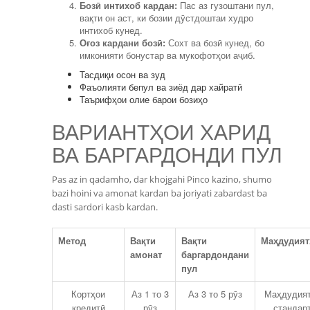
Бозӣ интихоб кардан:
Пас аз гузоштани пул,
вақти он аст, ки бозии дӯстдоштаи худро
интихоб кунед.
Оғоз кардани бозӣ:
Сохт ва бозӣ кунед, бо
имконияти бонустар ва мукофотҳои аҷиб.
Тасдиқи осон ва зуд
Фаъолияти бепул ва зиёд дар хайратӣ
Таърифҳои олие барои бозиҳо
ВАРИАНТҲОИ ХАРИД
ВА БАРГАРДОНДИ ПУЛ
Pas az in qadamho, dar khojgahi Pinco kazino, shumo
bazi hoini va amonat kardan ba joriyati zabardast ba
dasti sardori kasb kardan.
Метод
Вақти
Вақти
Маҳдудият
амонат
баргардондани
пул
Кортҳои
Аз 1 то 3
Аз 3 то 5 рӯз
Маҳдудия
кредитӣ
рӯз
стандар