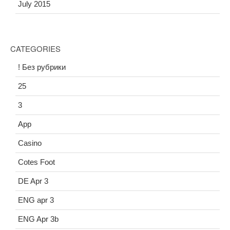
July 2015
CATEGORIES
! Без рубрики
25
3
App
Casino
Cotes Foot
DE Apr 3
ENG apr 3
ENG Apr 3b