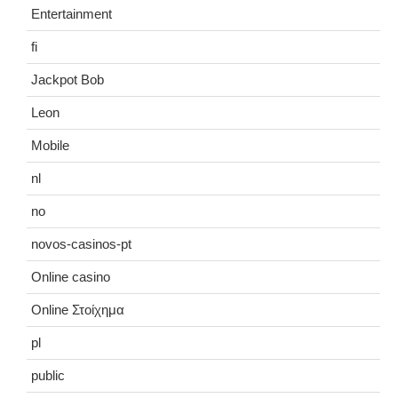
Entertainment
fi
Jackpot Bob
Leon
Mobile
nl
no
novos-casinos-pt
Online casino
Online Στοίχημα
pl
public