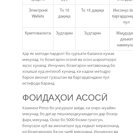
Электронӣ
То 15
То 15 дақиқа
Инсонҳо б
Wallets
дақиқа
баргардони
пул
Криптовалюта
Зудтарин
Зудтарин
Маҳдуди
даъват
намекун
Ҳар як методи пардохт бо суръати баланси кумак
мекунад, то бозигарон осонӣ ва осон шароитҳоро
эҳсос кунанд. Инчунин, бозигарон метавонанд бо
хоҳиши худ интихоб кунанд, ки кадом методро
барои амонат гузоштан ва баргардондани пул
истифода баранд.
ФОИДАҲОИ АСОСӢ
Казинои Pinco бо унсурҳои зиёде, ки онро муайян
мекунад, бо дигар пешниҳодкунандагон дар бозор
фарқ мекунад. Онҳо бо 5000 бозии гуногун,
бонусҳои хуб ва амонатҳои зуд хидмат мерасонанд,
ки бозигаронро ба он ҷалб мекунанд. Инчикоҳо ва