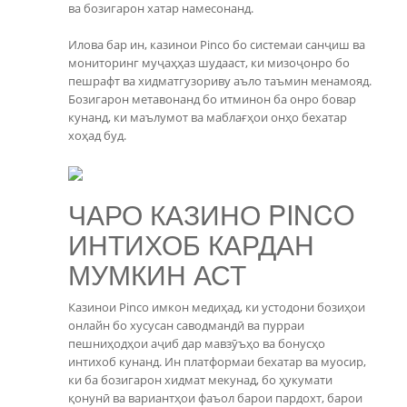
ва бозигарон хатар намесонанд.
Илова бар ин, казинои Pinco бо системаи санҷиш ва
мониторинг муҷаҳҳаз шудааст, ки мизоҷонро бо
пешрафт ва хидматгузориву аъло таъмин менамояд.
Бозигарон метавонанд бо итминон ба онро бовар
кунанд, ки маълумот ва маблағҳои онҳо бехатар
хоҳад буд.
ЧАРО КАЗИНО PINCO
ИНТИХОБ КАРДАН
МУМКИН АСТ
Казинои Pinco имкон медиҳад, ки устодони бозиҳои
онлайн бо хусусан саводмандӣ ва пурраи
пешниҳодҳои аҷиб дар мавзӯъҳо ва бонусҳо
интихоб кунанд. Ин платформаи бехатар ва муосир,
ки ба бозигарон хидмат мекунад, бо ҳукумати
қонунӣ ва вариантҳои фаъол барои пардохт, барои