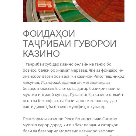
ФОИДАҲОИ
ТАҶРИБАИ ГУВОРОИ
КАЗИНО
Т таҷрибаи хуб дар казино онлайн на танҳо бо
бозиҳо, балки бо хидмат меравад. Яке аз фоидаҳо ин
интихоби васеи бозӣ аст, ки казинои Pinco пешниҳод
мекунад. Истифодабарандагон метавонанд аз
бозиҳои классикӣ, слотҳо ва дигар бозиҳои навини
муосир интихоб кунанд. Гузаштан ба казино онлайн
осон ва бехавф аст, ва бозигарон метавонанд дар
вақти дилхоҳ ба бозиҳо мувофиқат кунанд.
Платформаи казинои Pinco бо лицензияи Curacao
муосир қарор дорад, ки ин баҳс кардани хатарҳои
бозӣ ва безарарии молиявии казиноро кафолат