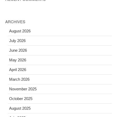
ARCHIVES
August 2026
July 2026
June 2026
May 2026
April 2026
March 2026
November 2025
October 2025
August 2025