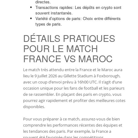
directes.
Transactions rapides: Les dépôts en crypto sont
souvent instantanés.
Variété d’options de paris: Choix entre différents
types de paris.
DÉTAILS PRATIQUES
POUR LE MATCH
FRANCE VS MAROC
Le match très attendu entre la France et le Maroc aura
lieu le 9 juillet 2026 au Gillette Stadium à Foxborough,
avec un coup d’envoi prévu à 16h00 UTC. Il s’agit d’une
occasion unique pour les fans de football et les parieurs
de se rassembler. En plaçant des paris en crypto, vous
pourrez agir rapidement et profiter des meilleures cotes
disponibles.
Pour vous préparer à ce match, assurez-vous de bien
comprendre les performances récentes des équipes et
les tendances des paris. Par exemple, la France a
souvent été favorisée dans les compétitions