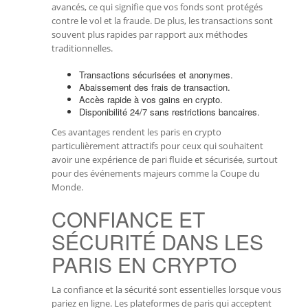
avancés, ce qui signifie que vos fonds sont protégés
contre le vol et la fraude. De plus, les transactions sont
souvent plus rapides par rapport aux méthodes
traditionnelles.
Transactions sécurisées et anonymes.
Abaissement des frais de transaction.
Accès rapide à vos gains en crypto.
Disponibilité 24/7 sans restrictions bancaires.
Ces avantages rendent les paris en crypto
particulièrement attractifs pour ceux qui souhaitent
avoir une expérience de pari fluide et sécurisée, surtout
pour des événements majeurs comme la Coupe du
Monde.
CONFIANCE ET
SÉCURITÉ DANS LES
PARIS EN CRYPTO
La confiance et la sécurité sont essentielles lorsque vous
pariez en ligne. Les plateformes de paris qui acceptent