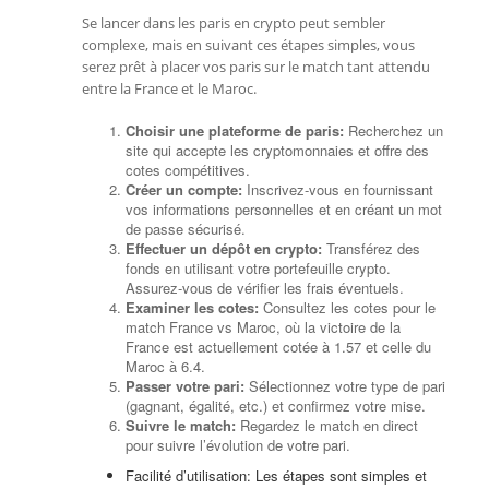
Se lancer dans les paris en crypto peut sembler
complexe, mais en suivant ces étapes simples, vous
serez prêt à placer vos paris sur le match tant attendu
entre la France et le Maroc.
Choisir une plateforme de paris:
Recherchez un
site qui accepte les cryptomonnaies et offre des
cotes compétitives.
Créer un compte:
Inscrivez-vous en fournissant
vos informations personnelles et en créant un mot
de passe sécurisé.
Effectuer un dépôt en crypto:
Transférez des
fonds en utilisant votre portefeuille crypto.
Assurez-vous de vérifier les frais éventuels.
Examiner les cotes:
Consultez les cotes pour le
match France vs Maroc, où la victoire de la
France est actuellement cotée à 1.57 et celle du
Maroc à 6.4.
Passer votre pari:
Sélectionnez votre type de pari
(gagnant, égalité, etc.) et confirmez votre mise.
Suivre le match:
Regardez le match en direct
pour suivre l’évolution de votre pari.
Facilité d’utilisation: Les étapes sont simples et