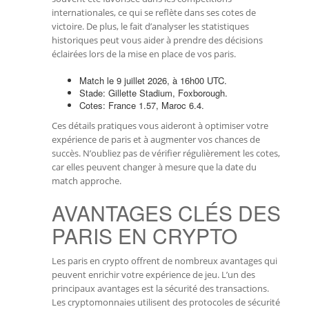
internationales, ce qui se reflète dans ses cotes de
victoire. De plus, le fait d’analyser les statistiques
historiques peut vous aider à prendre des décisions
éclairées lors de la mise en place de vos paris.
Match le 9 juillet 2026, à 16h00 UTC.
Stade: Gillette Stadium, Foxborough.
Cotes: France 1.57, Maroc 6.4.
Ces détails pratiques vous aideront à optimiser votre
expérience de paris et à augmenter vos chances de
succès. N’oubliez pas de vérifier régulièrement les cotes,
car elles peuvent changer à mesure que la date du
match approche.
AVANTAGES CLÉS DES
PARIS EN CRYPTO
Les paris en crypto offrent de nombreux avantages qui
peuvent enrichir votre expérience de jeu. L’un des
principaux avantages est la sécurité des transactions.
Les cryptomonnaies utilisent des protocoles de sécurité