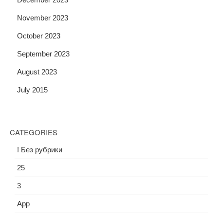
November 2023
October 2023
September 2023
August 2023
July 2015
CATEGORIES
! Без рубрики
25
3
App