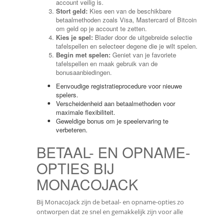
account veilig is.
Stort geld:
Kies een van de beschikbare
betaalmethoden zoals Visa, Mastercard of Bitcoin
om geld op je account te zetten.
Kies je spel:
Blader door de uitgebreide selectie
tafelspellen en selecteer degene die je wilt spelen.
Begin met spelen:
Geniet van je favoriete
tafelspellen en maak gebruik van de
bonusaanbiedingen.
Eenvoudige registratieprocedure voor nieuwe
spelers.
Verscheidenheid aan betaalmethoden voor
maximale flexibiliteit.
Geweldige bonus om je speelervaring te
verbeteren.
BETAAL- EN OPNAME-
OPTIES BIJ
MONACOJACK
Bij MonacoJack zijn de betaal- en opname-opties zo
ontworpen dat ze snel en gemakkelijk zijn voor alle