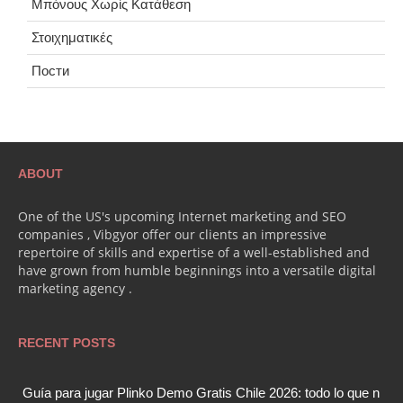
Μπόνους Χωρίς Κατάθεση
Στοιχηματικές
Пости
ABOUT
One of the US's upcoming Internet marketing and SEO
companies , Vibgyor offer our clients an impressive
repertoire of skills and expertise of a well-established and
have grown from humble beginnings into a versatile digital
marketing agency .
RECENT POSTS
Guía para jugar Plinko Demo Gratis Chile 2026: todo lo que n