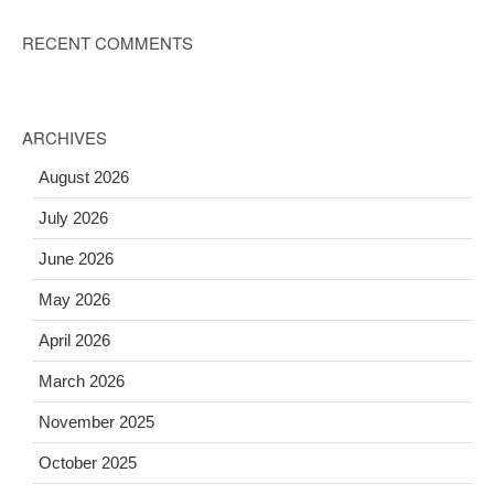
RECENT COMMENTS
ARCHIVES
August 2026
July 2026
June 2026
May 2026
April 2026
March 2026
November 2025
October 2025