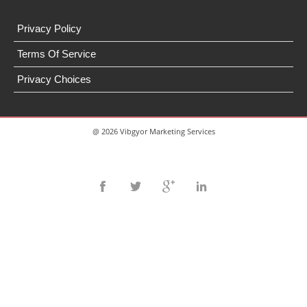
Privacy Policy
Terms Of Service
Privacy Choices
@ 2026 Vibgyor Marketing Services