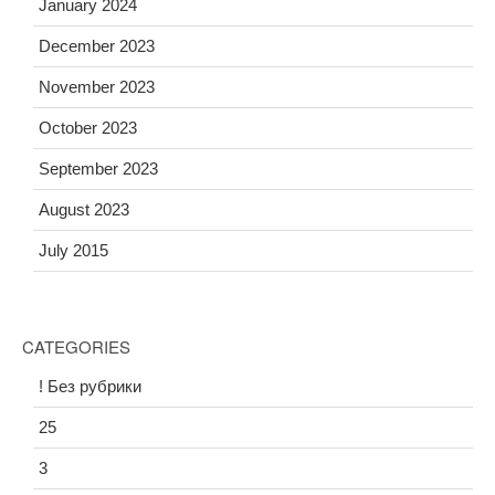
January 2024
December 2023
November 2023
October 2023
September 2023
August 2023
July 2015
CATEGORIES
! Без рубрики
25
3