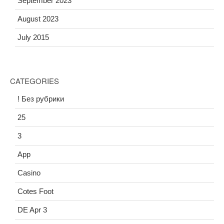
September 2023
August 2023
July 2015
CATEGORIES
! Без рубрики
25
3
App
Casino
Cotes Foot
DE Apr 3