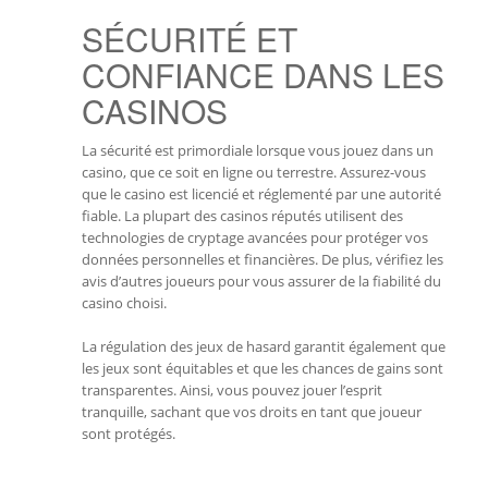
SÉCURITÉ ET
CONFIANCE DANS LES
CASINOS
La sécurité est primordiale lorsque vous jouez dans un
casino, que ce soit en ligne ou terrestre. Assurez-vous
que le casino est licencié et réglementé par une autorité
fiable. La plupart des casinos réputés utilisent des
technologies de cryptage avancées pour protéger vos
données personnelles et financières. De plus, vérifiez les
avis d’autres joueurs pour vous assurer de la fiabilité du
casino choisi.
La régulation des jeux de hasard garantit également que
les jeux sont équitables et que les chances de gains sont
transparentes. Ainsi, vous pouvez jouer l’esprit
tranquille, sachant que vos droits en tant que joueur
sont protégés.