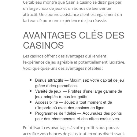
Ce tableau montre que Casinia Casino se distingue par
un large choix de jeux et un bonus de bienvenue
attractif. Une bonne assistance client est également un
facteur clé pour une expérience de jeu réussie.
AVANTAGES CLÉS DES
CASINOS
Les casinos offrent des avantages qui rendent
l’expérience de jeu agréable et potentiellement lucrative.
Voici quelques-uns des avantages notables :
Bonus attractifs — Maximisez votre capital de jeu
grâce à des promotions.
Variété de jeux — Profitez d’une large gamme de
jeux adaptés à tous les goûts.
Accessibilité — Jouez à tout moment et de
n’importe où avec des casinos en ligne.
Programmes de fidélité — Accumulez des points
pour des récompenses et des offres exclusives.
En utilisant ces avantages à votre profit, vous pouvez
accroître vos chances de gains tout en vous divertissant.