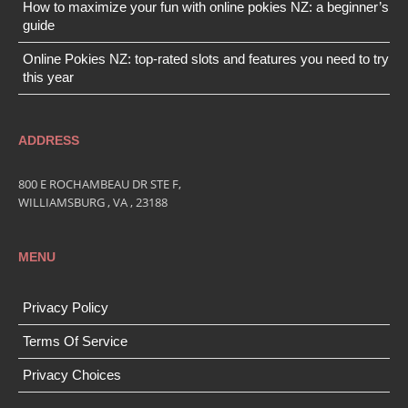
How to maximize your fun with online pokies NZ: a beginner’s
guide
Online Pokies NZ: top-rated slots and features you need to try
this year
ADDRESS
800 E ROCHAMBEAU DR STE F,
WILLIAMSBURG , VA , 23188
MENU
Privacy Policy
Terms Of Service
Privacy Choices