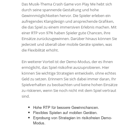
Das Musik-Thema Crash Game von Play Me hebt sich
durch seine spannende Gestaltung und hohe
Gewinnmöglichkeiten hervor. Die Spieler erleben ein
aufregendes Klangdesign und ansprechende Grafiken,
die das Spiel zu einem immersiven Erlebnis machen. Mit
einer RTP von 97% haben Spieler gute Chancen, ihre
Einsätze zurückzugewinnen. Darüber hinaus können Sie
jederzeit und überall über mobile Geräte spielen, was
die Flexibilität erhöht.
Ein weiterer Vorteil ist der Demo-Modus, der es Ihnen
ermöglicht, das Spiel risikofrei auszuprobieren. Hier
können Sie wichtige Strategien entwickeln, ohne echtes
Geld zu setzen. Erinnern Sie sich dabei immer daran, Ihr
Spielverhalten zu beobachten und keine hohen Einsätze
zu riskieren, wenn Sie noch nicht mit dem Spiel vertraut
sind.
Hohe RTP für bessere Gewinnchancen.
Flexibles Spielen auf mobilen Geräten.
Erprobung von Strategien im risikofreien Demo-
Modus.