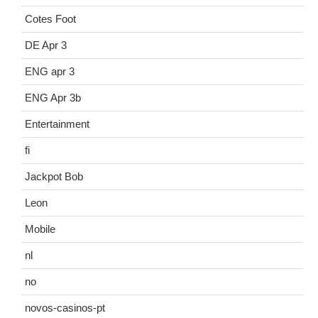
Cotes Foot
DE Apr 3
ENG apr 3
ENG Apr 3b
Entertainment
fi
Jackpot Bob
Leon
Mobile
nl
no
novos-casinos-pt