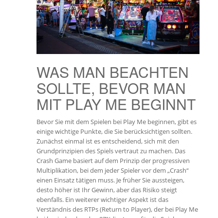
WAS MAN BEACHTEN
SOLLTE, BEVOR MAN
MIT PLAY ME BEGINNT
Bevor Sie mit dem Spielen bei Play Me beginnen, gibt es
einige wichtige Punkte, die Sie berücksichtigen sollten.
Zunächst einmal ist es entscheidend, sich mit den
Grundprinzipien des Spiels vertraut zu machen. Das
Crash Game basiert auf dem Prinzip der progressiven
Multiplikation, bei dem jeder Spieler vor dem „Crash“
einen Einsatz tätigen muss. Je früher Sie aussteigen,
desto höher ist Ihr Gewinn, aber das Risiko steigt
ebenfalls. Ein weiterer wichtiger Aspekt ist das
Verständnis des RTPs (Return to Player), der bei Play Me