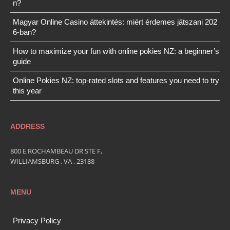
n?
Magyar Online Casino áttekintés: miért érdemes játszani 202
6-ban?
How to maximize your fun with online pokies NZ: a beginner’s
guide
Online Pokies NZ: top-rated slots and features you need to try
this year
ADDRESS
800 E ROCHAMBEAU DR STE F,
WILLIAMSBURG , VA , 23188
MENU
Privacy Policy