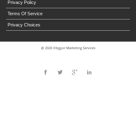
Privacy Policy
Terms Of Service
Privacy Choices
@ 2026 Vibgyor Marketing Services