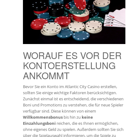
WORAUF ES VOR DER
KONTOERSTELLUNG
ANKOMMT
Bevor Sie ein Konto im Atlantic City Casino erstellen,
sollten Sie einige wichtige Faktoren berücksichtigen.
Zunächst einmal ist es entscheidend, die verschiedenen
Boni und Promotions zu verstehen, die für neue Spieler
verfügbar sind. Diese können von einem
Willkommensbonus
bis hin zu
keine
Einzahlungsboni
reichen, die es Ihnen ermöglichen,
ohne eigenes Geld zu spielen. Außerdem sollten Sie sich
über die Spielauswahl informieren, um die Spiele zu