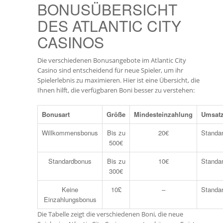
BONUSÜBERSICHT
DES ATLANTIC CITY
CASINOS
Die verschiedenen Bonusangebote im Atlantic City
Casino sind entscheidend für neue Spieler, um ihr
Spielerlebnis zu maximieren. Hier ist eine Übersicht, die
Ihnen hilft, die verfügbaren Boni besser zu verstehen:
Bonusart
Größe
Mindesteinzahlung
Umsat
Willkommensbonus
Bis zu
20€
Standa
500€
Standardbonus
Bis zu
10€
Standa
300€
Keine
10£
–
Standa
Einzahlungsbonus
Die Tabelle zeigt die verschiedenen Boni, die neue