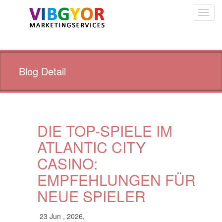
Toggl
navig
Blog Detail
DIE TOP-SPIELE IM
ATLANTIC CITY
CASINO:
EMPFEHLUNGEN FÜR
NEUE SPIELER
23 Jun , 2026,