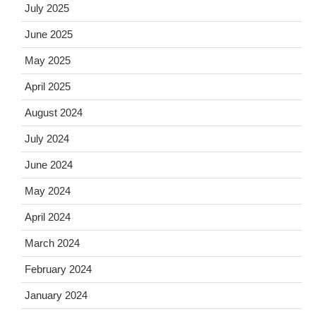
July 2025
June 2025
May 2025
April 2025
August 2024
July 2024
June 2024
May 2024
April 2024
March 2024
February 2024
January 2024