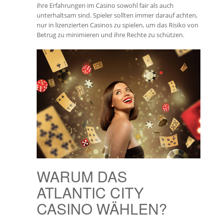
ihre Erfahrungen im Casino sowohl fair als auch
unterhaltsam sind. Spieler sollten immer darauf achten,
nur in lizenzierten Casinos zu spielen, um das Risiko von
Betrug zu minimieren und ihre Rechte zu schützen.
WARUM DAS
ATLANTIC CITY
CASINO WÄHLEN?