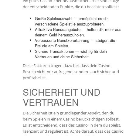
ein gutes Casino-Erlebnis ausmachen. Hier sind einige
der entscheidenden Punkte, die du beachten solltest:
Große Spieleauswahl — ermöglicht es dir,
verschiedene Spielstile auszuprobieren.
Attraktive Bonusangebote — helfen dir, mehr aus
deinem Geld herauszuholen.
Verbesserte Benutzererfahrung — steigert die
Freude am Spielen.
Sichere Transaktionen — wichtig für dein
Vertrauen und deine Sicherheit.
Diese Faktoren tragen dazu bei, dass dein Casino-
Besuch nicht nur aufregend, sondern auch sicher und
profitabel ist.
SICHERHEIT UND
VERTRAUEN
Die Sicherheit ist ein grundlegender Aspekt, den du
beim Spielen in einem Casino berücksichtigen solltest.
Es ist entscheidend, dass das Casino, in dem du spielst,
lizenziert und reguliert ist. Achte darauf, dass das Casino