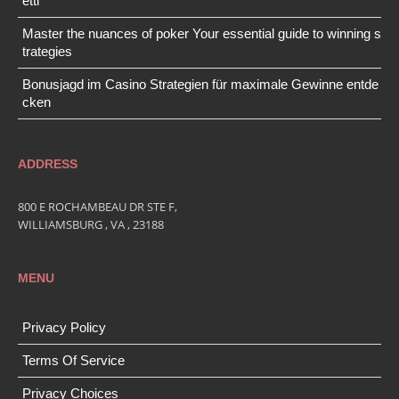
etti
Master the nuances of poker Your essential guide to winning s
trategies
Bonusjagd im Casino Strategien für maximale Gewinne entde
cken
ADDRESS
800 E ROCHAMBEAU DR STE F,
WILLIAMSBURG , VA , 23188
MENU
Privacy Policy
Terms Of Service
Privacy Choices