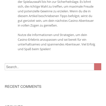
der Spielauswahl bis hin zur Sicherheitslage. Es lohnt
sich, die richtige Wahl zu treffen, um maximale Freude
und potenzielle Gewinne zu erzielen. Wenn du die in
diesem Artikel beschriebenen Tipps befolgst, wirst du
gut gerüstet sein, um dein nächstes Casino-Abenteuer
in vollen Zügen zu genießen.
Nutze die Informationen und Strategien, um dein
Casino-Erlebnis anzupassen und sei bereit für ein
unterhaltsames und spannendes Abenteuer. Viel Erfolg
und Spaß beim Spielen!
RECENT COMMENTS