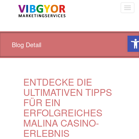
Toggl
navig
Ope
Blog Detail
ENTDECKE DIE
ULTIMATIVEN TIPPS
FÜR EIN
ERFOLGREICHES
MALINA CASINO-
ERLEBNIS