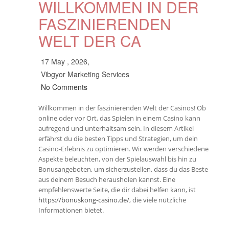
WILLKOMMEN IN DER
FASZINIERENDEN
WELT DER CA
17 May , 2026,
Vibgyor Marketing Services
No Comments
Willkommen in der faszinierenden Welt der Casinos! Ob
online oder vor Ort, das Spielen in einem Casino kann
aufregend und unterhaltsam sein. In diesem Artikel
erfährst du die besten Tipps und Strategien, um dein
Casino-Erlebnis zu optimieren. Wir werden verschiedene
Aspekte beleuchten, von der Spielauswahl bis hin zu
Bonusangeboten, um sicherzustellen, dass du das Beste
aus deinem Besuch herausholen kannst. Eine
empfehlenswerte Seite, die dir dabei helfen kann, ist
https://bonuskong-casino.de/
, die viele nützliche
Informationen bietet.