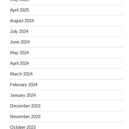
April 2025
August 2024
July 2024
June 2024
May 2024
April 2024
March 2024
February 2024
January 2024
December 2023
November 2023
October 2023