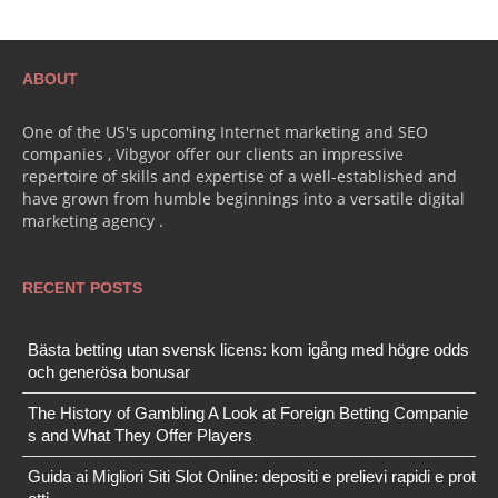
ABOUT
One of the US's upcoming Internet marketing and SEO
companies , Vibgyor offer our clients an impressive
repertoire of skills and expertise of a well-established and
have grown from humble beginnings into a versatile digital
marketing agency .
RECENT POSTS
Bästa betting utan svensk licens: kom igång med högre odds
och generösa bonusar
The History of Gambling A Look at Foreign Betting Companie
s and What They Offer Players
Guida ai Migliori Siti Slot Online: depositi e prelievi rapidi e prot