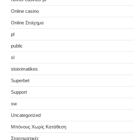
Online casino
Online Στοίχημα
pl
public
sl
stoiximatikes
Superbet
Support
sw
Uncategorized
Μπόνους Χωρίς Κατάθεση
Στοιχηματικές