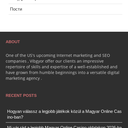
Пости
ABOUT
One of the US's upcoming Internet marketing and SEO
companies , Vibgyor offer our clients an impressive
repertoire of skills and expertise of a well-established and
have grown from humble beginnings into a versatile digital
marketing agency .
RECENT POSTS
Hogyan válassz a legjobb játékok közül a Magyar Online Cas
ino-ban?
Mi vár rád a legjobb Magyar Online Casino oldalakon 2026-ba