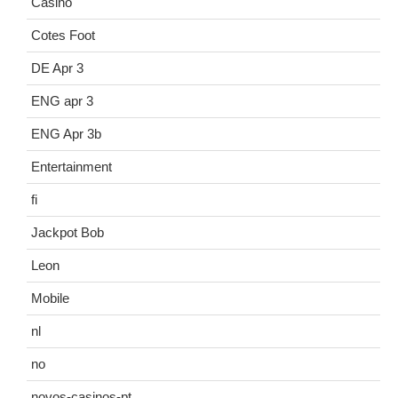
Casino
Cotes Foot
DE Apr 3
ENG apr 3
ENG Apr 3b
Entertainment
fi
Jackpot Bob
Leon
Mobile
nl
no
novos-casinos-pt