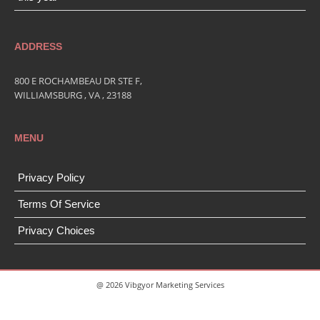
ADDRESS
800 E ROCHAMBEAU DR STE F,
WILLIAMSBURG , VA , 23188
MENU
Privacy Policy
Terms Of Service
Privacy Choices
@ 2026 Vibgyor Marketing Services