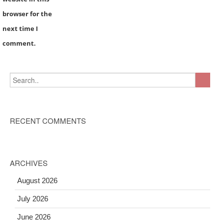
browser for the
next time I
comment.
RECENT COMMENTS
ARCHIVES
August 2026
July 2026
June 2026