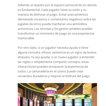
Además, el respeto por el espacio personal de los demás
es fundamental. Cada jugador tiene su estilo y su
manera de disfrutar el juego. Evitar acercamientos
demasiado invasivos o comentarios negativos sobre las
jugadas de otros puede mantener una atmósfera
armoniosa. Las sonrisas y los gestos amables pueden
transformar un momento de juego en una experiencia
memorable.
Por otro lado, si un jugador necesita ayuda o tiene
alguna consulta, ofrecer asistencia es un signo de buena
etiqueta. Ya sea ayudar a un nuevo jugador a entender
las reglas o simplemente compartir consejos, estas
interacciones pueden enriquecer la experiencia de
todos. La camaradería en el casino puede crear
recuerdos duraderos y mejorar el disfrute del juego.