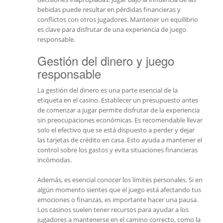
bebidas puede resultar en pérdidas financieras y
conflictos con otros jugadores. Mantener un equilibrio
es clave para disfrutar de una experiencia de juego
responsable.
Gestión del dinero y juego
responsable
La gestión del dinero es una parte esencial de la
etiqueta en el casino. Establecer un presupuesto antes
de comenzar a jugar permite disfrutar de la experiencia
sin preocupaciones económicas. Es recomendable llevar
solo el efectivo que se está dispuesto a perder y dejar
las tarjetas de crédito en casa. Esto ayuda a mantener el
control sobre los gastos y evita situaciones financieras
incómodas.
Además, es esencial conocer los límites personales. Si en
algún momento sientes que el juego está afectando tus
emociones o finanzas, es importante hacer una pausa.
Los casinos suelen tener recursos para ayudar a los
jugadores a mantenerse en el camino correcto, como la