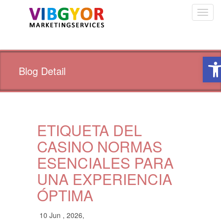
Toggl
navig
Ope
Blog Detail
ETIQUETA DEL
CASINO NORMAS
ESENCIALES PARA
UNA EXPERIENCIA
ÓPTIMA
10 Jun , 2026,