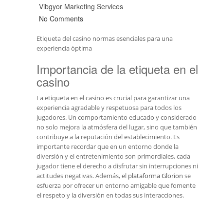
Vibgyor Marketing Services
No Comments
Etiqueta del casino normas esenciales para una
experiencia óptima
Importancia de la etiqueta en el
casino
La etiqueta en el casino es crucial para garantizar una
experiencia agradable y respetuosa para todos los
jugadores. Un comportamiento educado y considerado
no solo mejora la atmósfera del lugar, sino que también
contribuye a la reputación del establecimiento. Es
importante recordar que en un entorno donde la
diversión y el entretenimiento son primordiales, cada
jugador tiene el derecho a disfrutar sin interrupciones ni
actitudes negativas. Además, el
plataforma Glorion
se
esfuerza por ofrecer un entorno amigable que fomente
el respeto y la diversión en todas sus interacciones.