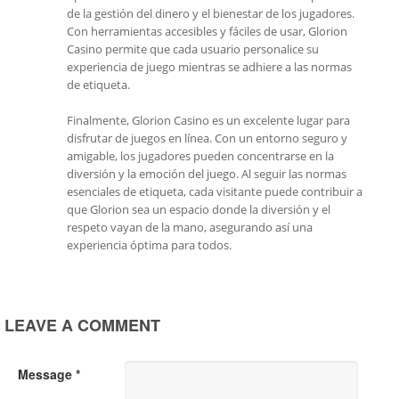
de la gestión del dinero y el bienestar de los jugadores.
Con herramientas accesibles y fáciles de usar, Glorion
Casino permite que cada usuario personalice su
experiencia de juego mientras se adhiere a las normas
de etiqueta.
Finalmente, Glorion Casino es un excelente lugar para
disfrutar de juegos en línea. Con un entorno seguro y
amigable, los jugadores pueden concentrarse en la
diversión y la emoción del juego. Al seguir las normas
esenciales de etiqueta, cada visitante puede contribuir a
que Glorion sea un espacio donde la diversión y el
respeto vayan de la mano, asegurando así una
experiencia óptima para todos.
LEAVE A COMMENT
Message *