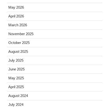
May 2026
April 2026
March 2026
November 2025
October 2025
August 2025
July 2025
June 2025
May 2025
April 2025
August 2024
July 2024