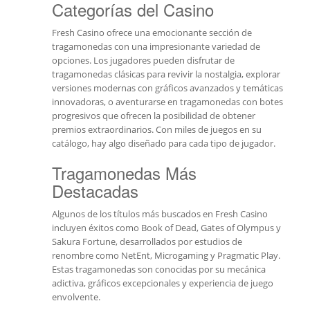
Categorías del Casino
Fresh Casino ofrece una emocionante sección de
tragamonedas con una impresionante variedad de
opciones. Los jugadores pueden disfrutar de
tragamonedas clásicas para revivir la nostalgia, explorar
versiones modernas con gráficos avanzados y temáticas
innovadoras, o aventurarse en tragamonedas con botes
progresivos que ofrecen la posibilidad de obtener
premios extraordinarios. Con miles de juegos en su
catálogo, hay algo diseñado para cada tipo de jugador.
Tragamonedas Más
Destacadas
Algunos de los títulos más buscados en Fresh Casino
incluyen éxitos como Book of Dead, Gates of Olympus y
Sakura Fortune, desarrollados por estudios de
renombre como NetEnt, Microgaming y Pragmatic Play.
Estas tragamonedas son conocidas por su mecánica
adictiva, gráficos excepcionales y experiencia de juego
envolvente.