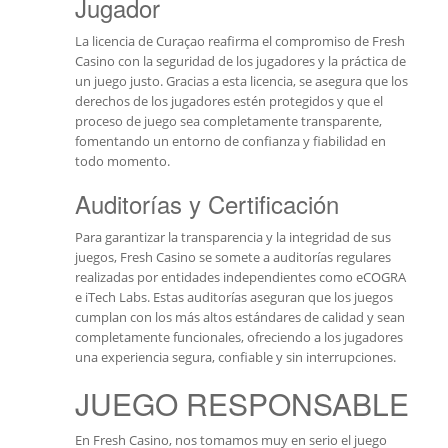
Jugador
La licencia de Curaçao reafirma el compromiso de Fresh
Casino con la seguridad de los jugadores y la práctica de
un juego justo. Gracias a esta licencia, se asegura que los
derechos de los jugadores estén protegidos y que el
proceso de juego sea completamente transparente,
fomentando un entorno de confianza y fiabilidad en
todo momento.
Auditorías y Certificación
Para garantizar la transparencia y la integridad de sus
juegos, Fresh Casino se somete a auditorías regulares
realizadas por entidades independientes como eCOGRA
e iTech Labs. Estas auditorías aseguran que los juegos
cumplan con los más altos estándares de calidad y sean
completamente funcionales, ofreciendo a los jugadores
una experiencia segura, confiable y sin interrupciones.
JUEGO RESPONSABLE
En Fresh Casino, nos tomamos muy en serio el juego