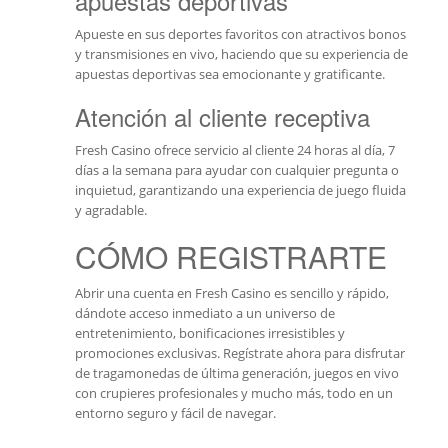
apuestas deportivas
Apueste en sus deportes favoritos con atractivos bonos
y transmisiones en vivo, haciendo que su experiencia de
apuestas deportivas sea emocionante y gratificante.
Atención al cliente receptiva
Fresh Casino ofrece servicio al cliente 24 horas al día, 7
días a la semana para ayudar con cualquier pregunta o
inquietud, garantizando una experiencia de juego fluida
y agradable.
CÓMO REGISTRARTE
Abrir una cuenta en Fresh Casino es sencillo y rápido,
dándote acceso inmediato a un universo de
entretenimiento, bonificaciones irresistibles y
promociones exclusivas. Regístrate ahora para disfrutar
de tragamonedas de última generación, juegos en vivo
con crupieres profesionales y mucho más, todo en un
entorno seguro y fácil de navegar.