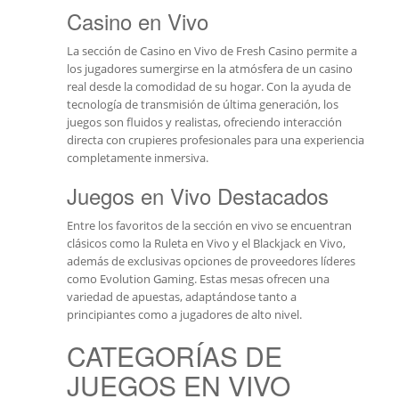
Casino en Vivo
La sección de Casino en Vivo de Fresh Casino permite a
los jugadores sumergirse en la atmósfera de un casino
real desde la comodidad de su hogar. Con la ayuda de
tecnología de transmisión de última generación, los
juegos son fluidos y realistas, ofreciendo interacción
directa con crupieres profesionales para una experiencia
completamente inmersiva.
Juegos en Vivo Destacados
Entre los favoritos de la sección en vivo se encuentran
clásicos como la Ruleta en Vivo y el Blackjack en Vivo,
además de exclusivas opciones de proveedores líderes
como Evolution Gaming. Estas mesas ofrecen una
variedad de apuestas, adaptándose tanto a
principiantes como a jugadores de alto nivel.
CATEGORÍAS DE
JUEGOS EN VIVO