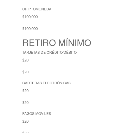
CRIPTOMONEDA
$100,000
$100,000
RETIRO MÍNIMO
TARJETAS DE CRÉDITO/DÉBITO
$20
$20
CARTERAS ELECTRÓNICAS
$20
$20
PAGOS MÓVILES
$20