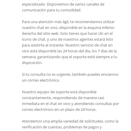
especializado. Disponemos de varios canales de
comunicación para tu comodidad.
Para una atención más ágil, te recomendamos utilizar
nuestro chat en vivo, disponible en la esquina inferior
derecha del sitio web. Solo tienes que hacer clic en el
ícono de chat, y uno de nuestros agentes estará listo
para asistirte al instante. Nuestro servicio de chat en
vivo está disponible las 24 horas del día, los 7 días de la
semana, garantizando que el soporte esté siempre a tu
disposición.
Si tu consulta no es urgente, también puedes enviarnos
un correo electrónico.
Nuestro equipo de soporte está disponible
constantemente, respondiendo de manera casi
inmediata en el chat en vivo y atendiendo consultas por
correo electrónico en un plazo de 24 horas.
Atendemos una amplia variedad de solicitudes, como la
verificación de cuentas, problemas de pagos y