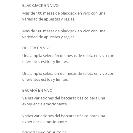
BLACKJACK EN VIVO
Más de 100 mesas de blackjack en vivo con una
variedad de apuestas y reglas.
Más de 100 mesas de blackjack en vivo con una
variedad de apuestas y reglas.
RULETA EN VIVO
Una amplia selección de mesas de ruleta en vivo con
diferentes estilos y límites.
Una amplia selección de mesas de ruleta en vivo con
diferentes estilos y límites.
BACARÁ EN VIVO
Varias variaciones del baccarat clásico para una
experiencia emocionante.
Varias variaciones del baccarat clásico para una
experiencia emocionante.
PROGRAMAS DE JUEGOS