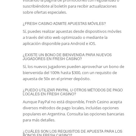
visitando la página de promociones con regularidad o
suscribiéndote al boletín para recibir actualizaciones
sobre ofertas especiales.
¿FRESH CASINO ADMITE APUESTAS MÓVILES?
Sí, puedes realizar apuestas desde dispositivos móviles
a través del sitio web optimizado o mediante la
aplicación disponible para Android e iOS.
¿EXISTE UN BONO DE BIENVENIDA PARA NUEVOS
JUGADORES EN FRESH CASINO?
Sí, los nuevos jugadores pueden aprovechar un bono de
bienvenida del 100% hasta $300, con un requisito de
apuesta de 50x en el primer depósito.
¿PUEDO UTILIZAR PAYPAL U OTROS MÉTODOS DE PAGO
LOCALES EN FRESH CASINO?
Aunque PayPal no está disponible, Fresh Casino acepta
diversos métodos de pago locales, incluidas opciones
populares en Argentina. Consulta las opciones bancarias
para más detalles.
¿CUÁLES SON LOS REQUISITOS DE APUESTA PARA LOS
BONOS EN FRESH CASINO?