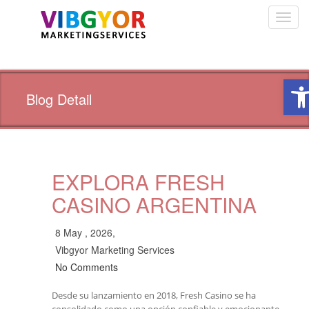
Toggl
navig
Ope
Blog Detail
EXPLORA FRESH
CASINO ARGENTINA
8 May , 2026,
Vibgyor Marketing Services
No Comments
Desde su lanzamiento en 2018, Fresh Casino se ha