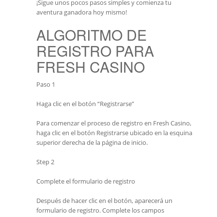
¡Sigue unos pocos pasos simples y comienza tu
aventura ganadora hoy mismo!
ALGORITMO DE
REGISTRO PARA
FRESH CASINO
Paso 1
Haga clic en el botón “Registrarse”
Para comenzar el proceso de registro en Fresh Casino,
haga clic en el botón Registrarse ubicado en la esquina
superior derecha de la página de inicio.
Step 2
Complete el formulario de registro
Después de hacer clic en el botón, aparecerá un
formulario de registro. Complete los campos