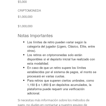
$5,000
CRIPTOMONEDA
$1,000,000
$1,000,000
Notas Importantes
Los límites de retiro pueden variar según la
categoría del jugador (Ligero, Clásico, Elite, entre
otros).
Los retiros en criptomonedas solo están
disponibles si el depósito inicial fue realizado con
esta modalidad.
En caso de que un retiro supere los límites
establecidos por el sistema de pagos, el monto se
procesará en varias cuotas.
Para retiros que superen ciertos umbrales, como
1,150 $ o 1,850 $ en depósitos acumulados, la
plataforma puede requerir una verificación
adicional.
Si necesitas más información sobre los métodos de
pago, no dudes en contactar a nuestro equipo de