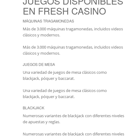
JUEGOS DISPONIBLES
EN FRESH CASINO
MÁQUINAS TRAGAMONEDAS
Más de 3.000 máquinas tragamonedas, incluidos videos
clásicos y modernos.
Más de 3.000 máquinas tragamonedas, incluidos videos
clásicos y modernos.
JUEGOS DE MESA
Una variedad de juegos de mesa clásicos como
blackjack, póquer y baccarat.
Una variedad de juegos de mesa clásicos como
blackjack, póquer y baccarat.
BLACKJACK
Numerosas variantes de blackjack con diferentes niveles
de apuestas y reglas.
Numerosas variantes de blackjack con diferentes niveles