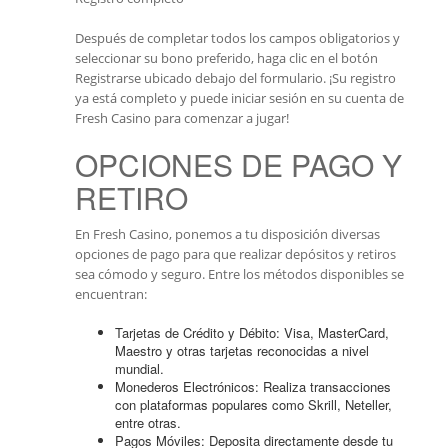
Después de completar todos los campos obligatorios y
seleccionar su bono preferido, haga clic en el botón
Registrarse ubicado debajo del formulario. ¡Su registro
ya está completo y puede iniciar sesión en su cuenta de
Fresh Casino para comenzar a jugar!
OPCIONES DE PAGO Y
RETIRO
En Fresh Casino, ponemos a tu disposición diversas
opciones de pago para que realizar depósitos y retiros
sea cómodo y seguro. Entre los métodos disponibles se
encuentran:
Tarjetas de Crédito y Débito: Visa, MasterCard,
Maestro y otras tarjetas reconocidas a nivel
mundial.
Monederos Electrónicos: Realiza transacciones
con plataformas populares como Skrill, Neteller,
entre otras.
Pagos Móviles: Deposita directamente desde tu