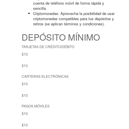
cuenta de teléfono móvil de forma rápida y
sencilla.
Criptomonedas: Aprovecha la posibilidad de usar
criptomonedas compatibles para tus depósitos y
retiros (se aplican términos y condiciones).
DEPÓSITO MÍNIMO
TARJETAS DE CRÉDITO/DÉBITO
$10
$10
CARTERAS ELECTRÓNICAS
$10
$10
PAGOS MÓVILES
$10
$10