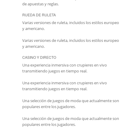
de apuestas y reglas.
RUEDA DE RULETA
Varias versiones de ruleta, incluidos los estilos europeo
y americano.
Varias versiones de ruleta, incluidos los estilos europeo
y americano.
CASINO Y DIRECTO
Una experiencia inmersiva con crupieres en vivo
transmitiendo juegos en tiempo real.
Una experiencia inmersiva con crupieres en vivo
transmitiendo juegos en tiempo real.
Una selección de juegos de moda que actualmente son
populares entre los jugadores.
Una selección de juegos de moda que actualmente son
populares entre los jugadores.