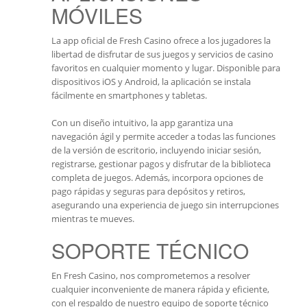
MÓVILES
La app oficial de Fresh Casino ofrece a los jugadores la
libertad de disfrutar de sus juegos y servicios de casino
favoritos en cualquier momento y lugar. Disponible para
dispositivos iOS y Android, la aplicación se instala
fácilmente en smartphones y tabletas.
Con un diseño intuitivo, la app garantiza una
navegación ágil y permite acceder a todas las funciones
de la versión de escritorio, incluyendo iniciar sesión,
registrarse, gestionar pagos y disfrutar de la biblioteca
completa de juegos. Además, incorpora opciones de
pago rápidas y seguras para depósitos y retiros,
asegurando una experiencia de juego sin interrupciones
mientras te mueves.
SOPORTE TÉCNICO
En Fresh Casino, nos comprometemos a resolver
cualquier inconveniente de manera rápida y eficiente,
con el respaldo de nuestro equipo de soporte técnico