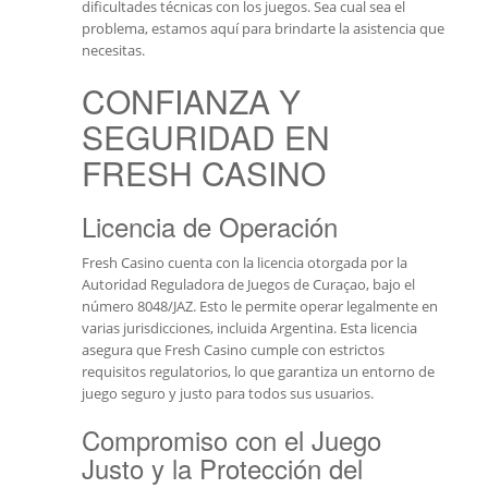
dificultades técnicas con los juegos. Sea cual sea el
problema, estamos aquí para brindarte la asistencia que
necesitas.
CONFIANZA Y
SEGURIDAD EN
FRESH CASINO
Licencia de Operación
Fresh Casino cuenta con la licencia otorgada por la
Autoridad Reguladora de Juegos de Curaçao, bajo el
número 8048/JAZ. Esto le permite operar legalmente en
varias jurisdicciones, incluida Argentina. Esta licencia
asegura que Fresh Casino cumple con estrictos
requisitos regulatorios, lo que garantiza un entorno de
juego seguro y justo para todos sus usuarios.
Compromiso con el Juego
Justo y la Protección del