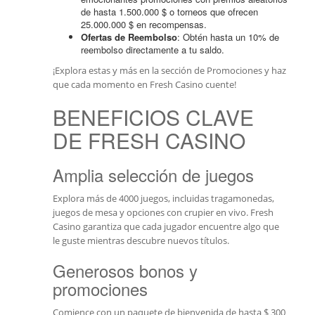
de hasta 1.500.000 $ o torneos que ofrecen
25.000.000 $ en recompensas.
Ofertas de Reembolso
: Obtén hasta un 10% de
reembolso directamente a tu saldo.
¡Explora estas y más en la sección de Promociones y haz
que cada momento en Fresh Casino cuente!
BENEFICIOS CLAVE
DE FRESH CASINO
Amplia selección de juegos
Explora más de 4000 juegos, incluidas tragamonedas,
juegos de mesa y opciones con crupier en vivo. Fresh
Casino garantiza que cada jugador encuentre algo que
le guste mientras descubre nuevos títulos.
Generosos bonos y
promociones
Comience con un paquete de bienvenida de hasta $ 300