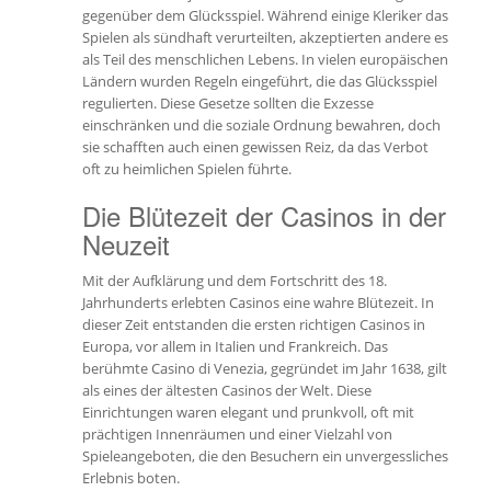
gegenüber dem Glücksspiel. Während einige Kleriker das
Spielen als sündhaft verurteilten, akzeptierten andere es
als Teil des menschlichen Lebens. In vielen europäischen
Ländern wurden Regeln eingeführt, die das Glücksspiel
regulierten. Diese Gesetze sollten die Exzesse
einschränken und die soziale Ordnung bewahren, doch
sie schafften auch einen gewissen Reiz, da das Verbot
oft zu heimlichen Spielen führte.
Die Blütezeit der Casinos in der
Neuzeit
Mit der Aufklärung und dem Fortschritt des 18.
Jahrhunderts erlebten Casinos eine wahre Blütezeit. In
dieser Zeit entstanden die ersten richtigen Casinos in
Europa, vor allem in Italien und Frankreich. Das
berühmte Casino di Venezia, gegründet im Jahr 1638, gilt
als eines der ältesten Casinos der Welt. Diese
Einrichtungen waren elegant und prunkvoll, oft mit
prächtigen Innenräumen und einer Vielzahl von
Spieleangeboten, die den Besuchern ein unvergessliches
Erlebnis boten.