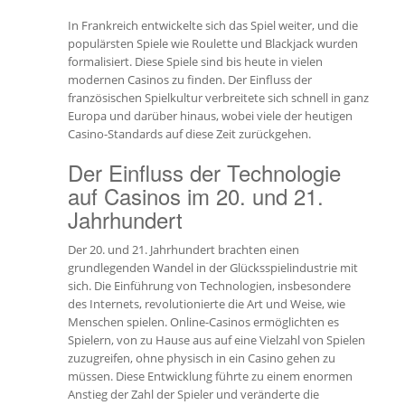
In Frankreich entwickelte sich das Spiel weiter, und die
populärsten Spiele wie Roulette und Blackjack wurden
formalisiert. Diese Spiele sind bis heute in vielen
modernen Casinos zu finden. Der Einfluss der
französischen Spielkultur verbreitete sich schnell in ganz
Europa und darüber hinaus, wobei viele der heutigen
Casino-Standards auf diese Zeit zurückgehen.
Der Einfluss der Technologie
auf Casinos im 20. und 21.
Jahrhundert
Der 20. und 21. Jahrhundert brachten einen
grundlegenden Wandel in der Glücksspielindustrie mit
sich. Die Einführung von Technologien, insbesondere
des Internets, revolutionierte die Art und Weise, wie
Menschen spielen. Online-Casinos ermöglichten es
Spielern, von zu Hause aus auf eine Vielzahl von Spielen
zuzugreifen, ohne physisch in ein Casino gehen zu
müssen. Diese Entwicklung führte zu einem enormen
Anstieg der Zahl der Spieler und veränderte die