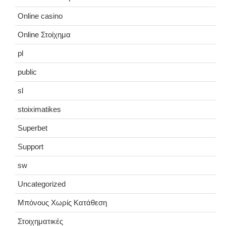
Online casino
Online Στοίχημα
pl
public
sl
stoiximatikes
Superbet
Support
sw
Uncategorized
Μπόνους Χωρίς Κατάθεση
Στοιχηματικές