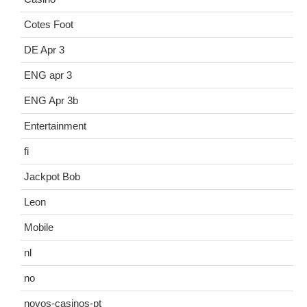
Cotes Foot
DE Apr 3
ENG apr 3
ENG Apr 3b
Entertainment
fi
Jackpot Bob
Leon
Mobile
nl
no
novos-casinos-pt