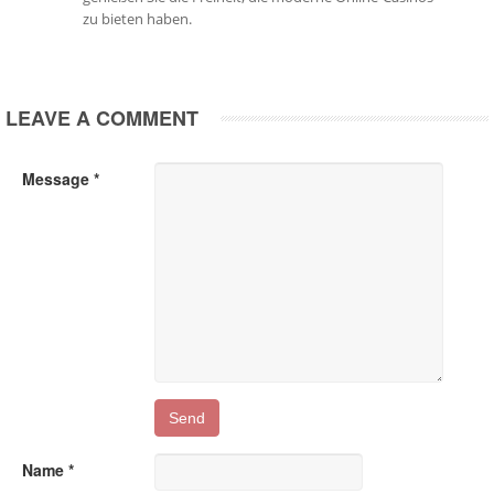
zu bieten haben.
LEAVE A COMMENT
Message *
Name *