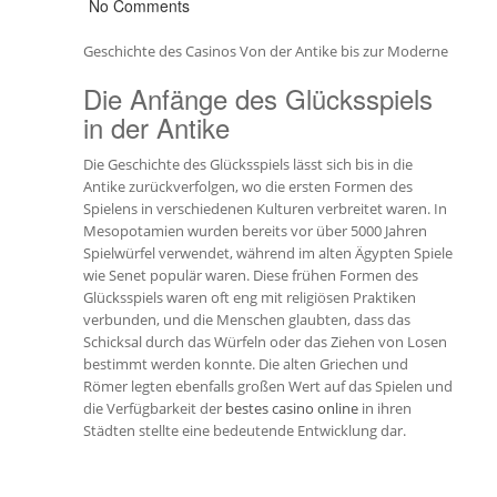
No Comments
Geschichte des Casinos Von der Antike bis zur Moderne
Die Anfänge des Glücksspiels
in der Antike
Die Geschichte des Glücksspiels lässt sich bis in die
Antike zurückverfolgen, wo die ersten Formen des
Spielens in verschiedenen Kulturen verbreitet waren. In
Mesopotamien wurden bereits vor über 5000 Jahren
Spielwürfel verwendet, während im alten Ägypten Spiele
wie Senet populär waren. Diese frühen Formen des
Glücksspiels waren oft eng mit religiösen Praktiken
verbunden, und die Menschen glaubten, dass das
Schicksal durch das Würfeln oder das Ziehen von Losen
bestimmt werden konnte. Die alten Griechen und
Römer legten ebenfalls großen Wert auf das Spielen und
die Verfügbarkeit der
bestes casino online
in ihren
Städten stellte eine bedeutende Entwicklung dar.