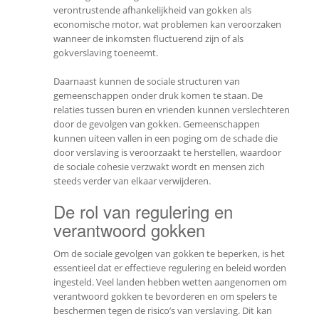
verontrustende afhankelijkheid van gokken als
economische motor, wat problemen kan veroorzaken
wanneer de inkomsten fluctuerend zijn of als
gokverslaving toeneemt.
Daarnaast kunnen de sociale structuren van
gemeenschappen onder druk komen te staan. De
relaties tussen buren en vrienden kunnen verslechteren
door de gevolgen van gokken. Gemeenschappen
kunnen uiteen vallen in een poging om de schade die
door verslaving is veroorzaakt te herstellen, waardoor
de sociale cohesie verzwakt wordt en mensen zich
steeds verder van elkaar verwijderen.
De rol van regulering en
verantwoord gokken
Om de sociale gevolgen van gokken te beperken, is het
essentieel dat er effectieve regulering en beleid worden
ingesteld. Veel landen hebben wetten aangenomen om
verantwoord gokken te bevorderen en om spelers te
beschermen tegen de risico’s van verslaving. Dit kan