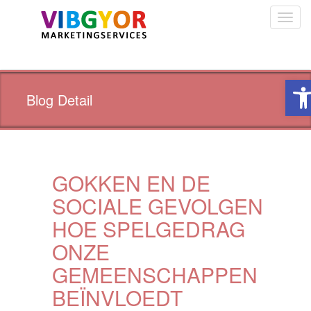
Toggl
navig
Ope
Blog Detail
GOKKEN EN DE
SOCIALE GEVOLGEN
HOE SPELGEDRAG
ONZE
GEMEENSCHAPPEN
BEÏNVLOEDT