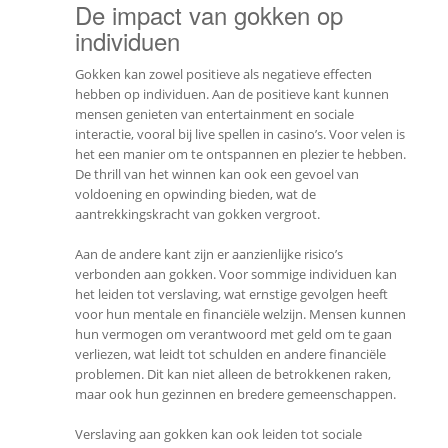
De impact van gokken op
individuen
Gokken kan zowel positieve als negatieve effecten
hebben op individuen. Aan de positieve kant kunnen
mensen genieten van entertainment en sociale
interactie, vooral bij live spellen in casino’s. Voor velen is
het een manier om te ontspannen en plezier te hebben.
De thrill van het winnen kan ook een gevoel van
voldoening en opwinding bieden, wat de
aantrekkingskracht van gokken vergroot.
Aan de andere kant zijn er aanzienlijke risico’s
verbonden aan gokken. Voor sommige individuen kan
het leiden tot verslaving, wat ernstige gevolgen heeft
voor hun mentale en financiële welzijn. Mensen kunnen
hun vermogen om verantwoord met geld om te gaan
verliezen, wat leidt tot schulden en andere financiële
problemen. Dit kan niet alleen de betrokkenen raken,
maar ook hun gezinnen en bredere gemeenschappen.
Verslaving aan gokken kan ook leiden tot sociale