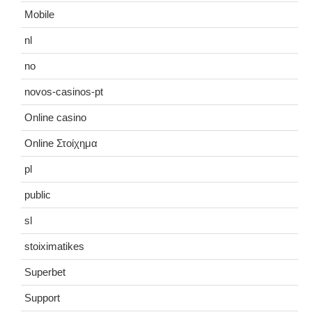
Mobile
nl
no
novos-casinos-pt
Online casino
Online Στοίχημα
pl
public
sl
stoiximatikes
Superbet
Support