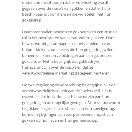
onder andere inhouden dat er voorlichting wordt
gegeven over de risico’s van gokken en dat er hulp
beschikbaar is voor mensen die worstelen met hun
gokgedrag.
Daarnaast spelen casino’s en gokbedrijven een cruciale
rol in het bevorderen van verantwoord gokken. Door
bewustwordingscampagnes en het aanbieden van
hulpmiddelen voor spelers die hun gokgedrag willen
beheersen, kunnen ze bijdragen aan een gezondere
gokcultuur. Het is belangrijk dat gokbedrijven
transparant zijn over de risico’s en dat ze
verantwoordelijke marketingstrategieën hanteren.
Hoewel regulering en voorlichting belangrijk zijn, is de
verantwoordelijkheid ook aan de spelers zelf. Het is
essentieel dat individuen zich bewust zijn van hun
gokgedrag en de mogelijke gevolgen. Door verantwoord
te gokken en grenzen te stellen aan hun speelgedrag,
kunnen zij bijdragen aan een positievere impact van
gokken op hun leven en hun gemeenschap.