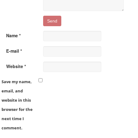
Name *
E-mail *
Website *
Save my name,
email, and
website in this
browser for the
next time I
comment.