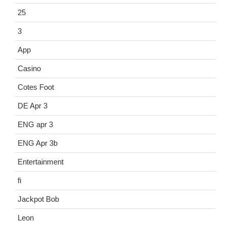
25
3
App
Casino
Cotes Foot
DE Apr 3
ENG apr 3
ENG Apr 3b
Entertainment
fi
Jackpot Bob
Leon