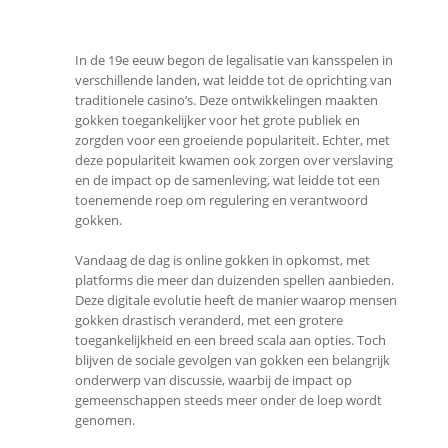
In de 19e eeuw begon de legalisatie van kansspelen in
verschillende landen, wat leidde tot de oprichting van
traditionele casino’s. Deze ontwikkelingen maakten
gokken toegankelijker voor het grote publiek en
zorgden voor een groeiende populariteit. Echter, met
deze populariteit kwamen ook zorgen over verslaving
en de impact op de samenleving, wat leidde tot een
toenemende roep om regulering en verantwoord
gokken.
Vandaag de dag is online gokken in opkomst, met
platforms die meer dan duizenden spellen aanbieden.
Deze digitale evolutie heeft de manier waarop mensen
gokken drastisch veranderd, met een grotere
toegankelijkheid en een breed scala aan opties. Toch
blijven de sociale gevolgen van gokken een belangrijk
onderwerp van discussie, waarbij de impact op
gemeenschappen steeds meer onder de loep wordt
genomen.