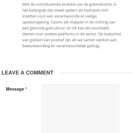
Met de voortdurende evolutie van de gokindustrie, is
het belangrijk dat zowel spelers als bedrijven zich
inzetten voor een verantwoorde en veilige
speelomgeving. Casino zet stappen in de richting van
een gezonde gokcultuur, en dit kan als voorbeeld
dienen voor andere platforms in de sector. De toekomst
van gokken kan positief zijn als we samen werken aan
bewustwording en verantwoordelijk gedrag.
LEAVE A COMMENT
Message *