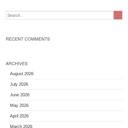
RECENT COMMENTS
ARCHIVES
August 2026
July 2026
June 2026
May 2026
April 2026
March 2026