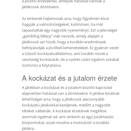
a pozitív érzésekhez, amelyek hatással vannak a
játékosok döntéseire.
Az emberek hajlamosak arra, hogy figyelmen kívül
hagyják a valószínűségeket, különösen, ha már
tapasztaltak egy nagyobb nyereményt. Ezt a jelenséget
„gambling fallacy”-nak nevezik, amely alapján a
játékosok azt hiszik, hogy a korábbi eredmények
befolyásolják a jövőbeli kimeneteleket. Ez gyakran vezet
a túlzott kockázatvállaláshoz, ami tovább növeli a
veszteség kockázatát, de a nyerés utáni izgalom sokakat
ösztönöz a folytatásra.
A kockázat és a jutalom érzete
A játékban a kockázat és a jutalom közötti kapcsolat
alapvetően hatással van a döntésekre. A játékai kínálnak
lehetőséget arra, hogy a játékosok alacsonyabb
kockázatú játékokkal kezdjenek, mielőtt a nagyobb
téteket vállalnák. A kockázat érzetének megélése
azonnali izgalmat ad, ami serkenti az agyi jutalmazási
központokat, ezzel növelve a motivációt a további
játékra.