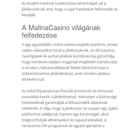
Az érzelmi hatások tudatosítása lehetőséget ad a
játékosoknak arra, hogy a saját határaikat felismerjék és
kezeljék.
A MalinaCasino világának
felfedezése
A egy egyedülálló online szerencsejáték platform, amely
széles választékot kínál a játékosoknak. Az élő kaszinó,
nyerőgépek és asztali játékok kombinációja garantálja,
hogy mindenki találjon magának megfelelő szórakozást.
A modern, felhasználóbarát felület lehetővé teszi a
zökkenőmentes játékélményt, amit minden játékos
értékelni tud.
Az oldal folyamatosan frissülő promóciói és bónuszai
vonzóbbá teszik a játékélményt, miközben a biztonsági
intézkedések garantálják a felhasználók adatainak
védelmét. A célja, hogy a játékosok ne csupán egy újabb
platformot találjanak, hanem egy közösséget, ahol
megoszthatják élményeiket és tapasztalataikat. A
rendszeres VIP-programok és egyedi ajánlatok a