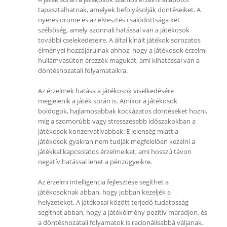
tapasztalhatnak, amelyek befolyásolják döntéseiket. A
nyerés öröme és az elvesztés csalódottsága két
szélsőség, amely azonnali hatással van a játékosok
további cselekedeteire. A által kínált játékok sorozatos
élményei hozzájárulnak ahhoz, hogy a játékosok érzelmi
hullámvasúton érezzék magukat, ami kihatással van a
döntéshozatali folyamataikra.
Az érzelmek hatása a játékosok viselkedésére
megjelenik a játék során is. Amikor a játékosok
boldogok, hajlamosabbak kockázatos döntéseket hozni,
míg a szomorúbb vagy stresszesebb időszakokban a
játékosok konzervatívabbak. E jelenség miatt a
játékosok gyakran nem tudják megfelelően kezelni a
játékkal kapcsolatos érzelmeiket, ami hosszú távon
negatív hatással lehet a pénzügyeikre.
Az érzelmi intelligencia fejlesztése segíthet a
játékosoknak abban, hogy jobban kezeljék a
helyzeteket. A játékosai között terjedő tudatosság
segíthet abban, hogy a játékélmény pozitív maradjon, és
a döntéshozatali folyamatok is racionálisabbá váljanak.