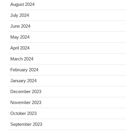
August 2024
July 2024
June 2024
May 2024
April 2024
March 2024
February 2024
January 2024
December 2023
November 2023
October 2023
September 2023