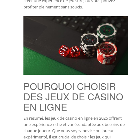
créer une expérience de jeu sûre, où vous pouvez
profiter pleinement sans soucis.
POURQUOI CHOISIR
DES JEUX DE CASINO
EN LIGNE
En résumé, les jeux de casino en ligne en 2026 offrent
une expérience riche et variée, adaptée aux besoins de
chaque joueur. Que vous soyez novice ou joueur
expérimenté, il est crucial de choisir les jeux qui