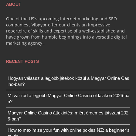
ABOUT
One of the US's upcoming Internet marketing and SEO
companies , Vibgyor offer our clients an impressive
repertoire of skills and expertise of a well-established and
have grown from humble beginnings into a versatile digital
marketing agency .
RECENT POSTS
Hogyan válassz a legjobb játékok közül a Magyar Online Cas
ino-ban?
Mi vár rád a legjobb Magyar Online Casino oldalakon 2026-ba
n?
Magyar Online Casino áttekintés: miért érdemes játszani 202
6-ban?
How to maximize your fun with online pokies NZ: a beginner’s