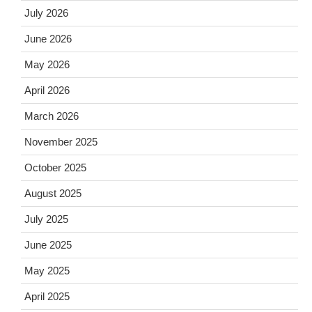
July 2026
June 2026
May 2026
April 2026
March 2026
November 2025
October 2025
August 2025
July 2025
June 2025
May 2025
April 2025