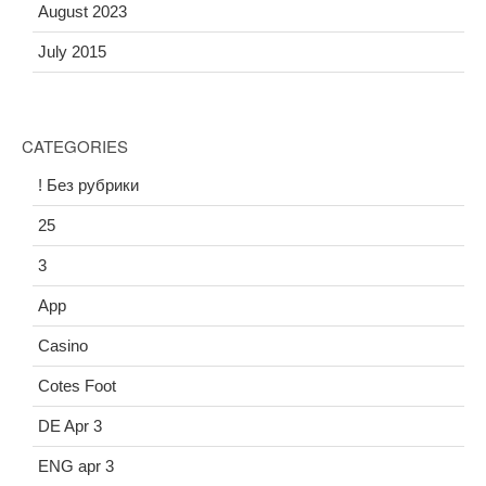
August 2023
July 2015
CATEGORIES
! Без рубрики
25
3
App
Casino
Cotes Foot
DE Apr 3
ENG apr 3