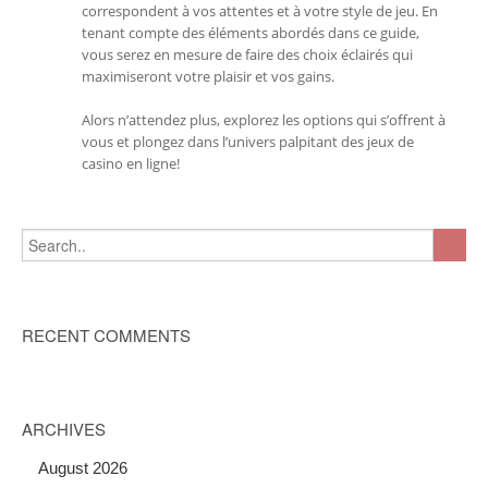
correspondent à vos attentes et à votre style de jeu. En
tenant compte des éléments abordés dans ce guide,
vous serez en mesure de faire des choix éclairés qui
maximiseront votre plaisir et vos gains.
Alors n’attendez plus, explorez les options qui s’offrent à
vous et plongez dans l’univers palpitant des jeux de
casino en ligne!
RECENT COMMENTS
ARCHIVES
August 2026