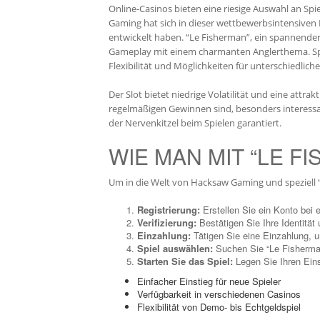
Online-Casinos bieten eine riesige Auswahl an Spi
Gaming hat sich in dieser wettbewerbsintensiven
entwickelt haben. “Le Fisherman”, ein spannender 
Gameplay mit einem charmanten Anglerthema. Spi
Flexibilität und Möglichkeiten für unterschiedlich
Der Slot bietet niedrige Volatilität und eine attra
regelmäßigen Gewinnen sind, besonders interessa
der Nervenkitzel beim Spielen garantiert.
WIE MAN MIT “LE F
Um in die Welt von Hacksaw Gaming und speziell “L
Registrierung:
Erstellen Sie ein Konto bei 
Verifizierung:
Bestätigen Sie Ihre Identität
Einzahlung:
Tätigen Sie eine Einzahlung, 
Spiel auswählen:
Suchen Sie “Le Fisherma
Starten Sie das Spiel:
Legen Sie Ihren Eins
Einfacher Einstieg für neue Spieler
Verfügbarkeit in verschiedenen Casinos
Flexibilität von Demo- bis Echtgeldspiel