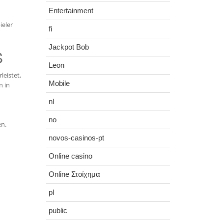
Entertainment
ieler
fi
Jackpot Bob
S
Leon
leistet,
Mobile
n in
nl
no
en.
novos-casinos-pt
Online casino
Online Στοίχημα
pl
public