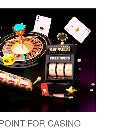
POINT FOR CASINO