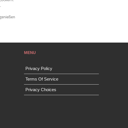
.
 genießen
MENU
Privacy Policy
Terms Of Service
Privacy Choices