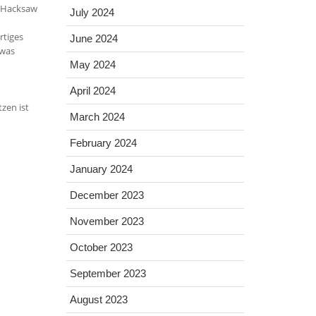
. Hacksaw
July 2024
rtiges
June 2024
 was
May 2024
April 2024
zen ist
March 2024
February 2024
January 2024
December 2023
November 2023
October 2023
September 2023
August 2023