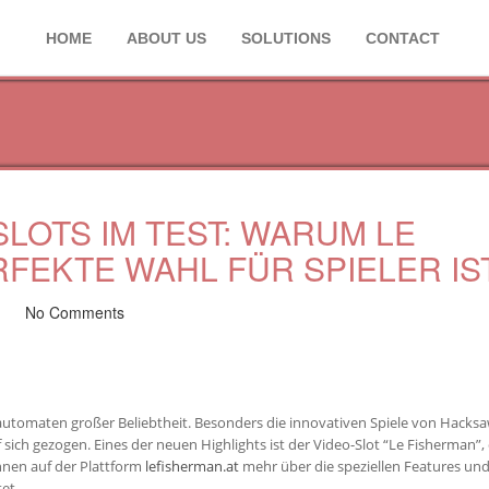
HOME
ABOUT US
SOLUTIONS
CONTACT
LOTS IM TEST: WARUM LE
RFEKTE WAHL FÜR SPIELER IS
No Comments
elautomaten großer Beliebtheit. Besonders die innovativen Spiele von Hacks
ich gezogen. Eines der neuen Highlights ist der Video-Slot “Le Fisherman”, 
nnen auf der Plattform
lefisherman.at
mehr über die speziellen Features un
et.