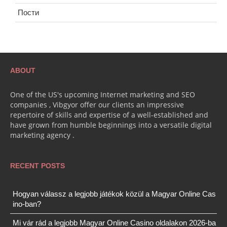
Пости
ABOUT
One of the US's upcoming Internet marketing and SEO
companies , Vibgyor offer our clients an impressive
repertoire of skills and expertise of a well-established and
have grown from humble beginnings into a versatile digital
marketing agency .
RECENT POSTS
Hogyan válassz a legjobb játékok közül a Magyar Online Cas
ino-ban?
Mi vár rád a legjobb Magyar Online Casino oldalakon 2026-ba