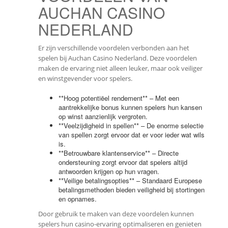
AUCHAN CASINO
NEDERLAND
Er zijn verschillende voordelen verbonden aan het
spelen bij Auchan Casino Nederland. Deze voordelen
maken de ervaring niet alleen leuker, maar ook veiliger
en winstgevender voor spelers.
**Hoog potentiëel rendement** – Met een
aantrekkelijke bonus kunnen spelers hun kansen
op winst aanzienlijk vergroten.
**Veelzijdigheid in spellen** – De enorme selectie
van spellen zorgt ervoor dat er voor ieder wat wils
is.
**Betrouwbare klantenservice** – Directe
ondersteuning zorgt ervoor dat spelers altijd
antwoorden krijgen op hun vragen.
**Veilige betalingsopties** – Standaard Europese
betalingsmethoden bieden veiligheid bij stortingen
en opnames.
Door gebruik te maken van deze voordelen kunnen
spelers hun casino-ervaring optimaliseren en genieten