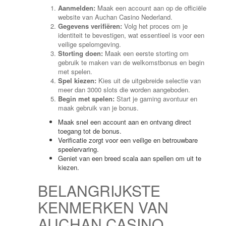
Aanmelden:
Maak een account aan op de officiële
website van Auchan Casino Nederland.
Gegevens verifiëren:
Volg het proces om je
identiteit te bevestigen, wat essentieel is voor een
veilige spelomgeving.
Storting doen:
Maak een eerste storting om
gebruik te maken van de welkomstbonus en begin
met spelen.
Spel kiezen:
Kies uit de uitgebreide selectie van
meer dan 3000 slots die worden aangeboden.
Begin met spelen:
Start je gaming avontuur en
maak gebruik van je bonus.
Maak snel een account aan en ontvang direct
toegang tot de bonus.
Verificatie zorgt voor een veilige en betrouwbare
speelervaring.
Geniet van een breed scala aan spellen om uit te
kiezen.
BELANGRIJKSTE
KENMERKEN VAN
AUCHAN CASINO