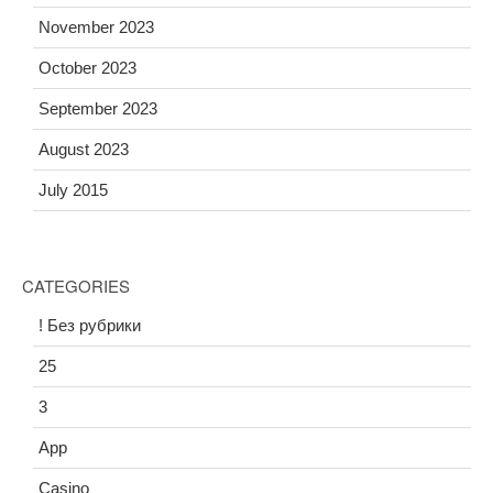
November 2023
October 2023
September 2023
August 2023
July 2015
CATEGORIES
! Без рубрики
25
3
App
Casino