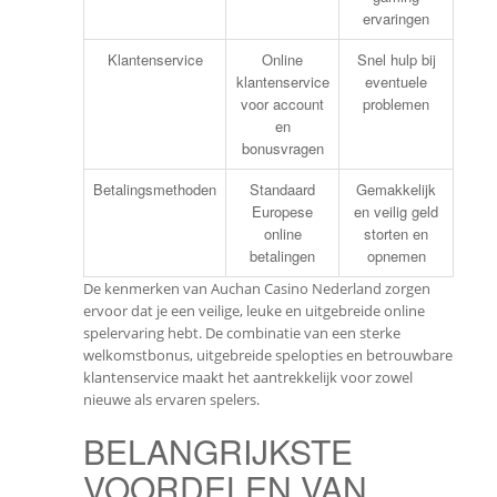
ervaringen
Klantenservice
Online
Snel hulp bij
klantenservice
eventuele
voor account
problemen
en
bonusvragen
Betalingsmethoden
Standaard
Gemakkelijk
Europese
en veilig geld
online
storten en
betalingen
opnemen
De kenmerken van Auchan Casino Nederland zorgen
ervoor dat je een veilige, leuke en uitgebreide online
spelervaring hebt. De combinatie van een sterke
welkomstbonus, uitgebreide spelopties en betrouwbare
klantenservice maakt het aantrekkelijk voor zowel
nieuwe als ervaren spelers.
BELANGRIJKSTE
VOORDELEN VAN