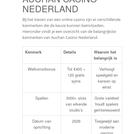
NEDERLAND
Bij het kiezen van een online casino zijn er verschillende
kenmerken die de keuze kunnen beïnvloeden.
Hieronder vindt je een overzicht van de belangrijkste
kenmerken van Auchan Casino Nederland.
Kenmerk
Details
Waarom het
belangrijk is
Welkomstbonus
Tot €400 +
Verhoogt
120 gratis
speelgeld en
spins
kansen op
winst
Spellen
3000+ slots
Grote variëteit
van erkende
houdt spelers
studio’s
geïnteresseerd
Datum van
2026
Toegewijd aan
oprichting
moderne
gaming