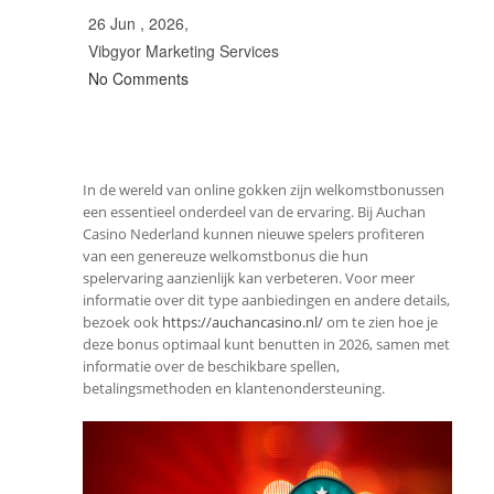
26 Jun , 2026,
Vibgyor Marketing Services
No Comments
In de wereld van online gokken zijn welkomstbonussen
een essentieel onderdeel van de ervaring. Bij Auchan
Casino Nederland kunnen nieuwe spelers profiteren
van een genereuze welkomstbonus die hun
spelervaring aanzienlijk kan verbeteren. Voor meer
informatie over dit type aanbiedingen en andere details,
bezoek ook
https://auchancasino.nl/
om te zien hoe je
deze bonus optimaal kunt benutten in 2026, samen met
informatie over de beschikbare spellen,
betalingsmethoden en klantenondersteuning.