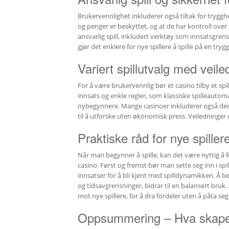
Brukervennlighet inkluderer også tiltak for trygghe
og penger er beskyttet, og at de har kontroll over s
ansvarlig spill, inkludert verktøy som innsatsgrens
gjør det enklere for nye spillere å spille på en try
Variert spillutvalg med veil
For å være brukervennlig bør et casino tilby et spil
innsats og enkle regler, som klassiske spilleautom
nybegynnere. Mange casinoer inkluderer også demo
til å utforske uten økonomisk press. Veiledninger o
Praktiske råd for nye spiller
Når man begynner å spille, kan det være nyttig å 
casino. Først og fremst bør man sette seg inn i spi
innsatser for å bli kjent med spilldynamikken. Å be
og tidsavgrensninger, bidrar til en balansert bruk.
mot nye spillere, for å dra fordeler uten å påta se
Oppsummering – Hva skaper 