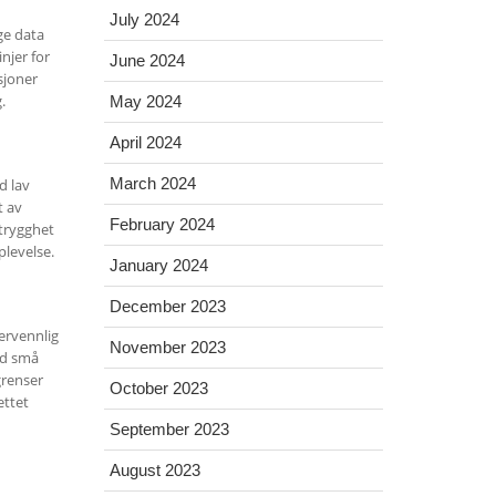
July 2024
ge data
njer for
June 2024
sjoner
.
May 2024
April 2024
March 2024
d lav
t av
February 2024
trygghet
plevelse.
January 2024
December 2023
ervennlig
November 2023
med små
grenser
October 2023
ettet
September 2023
August 2023