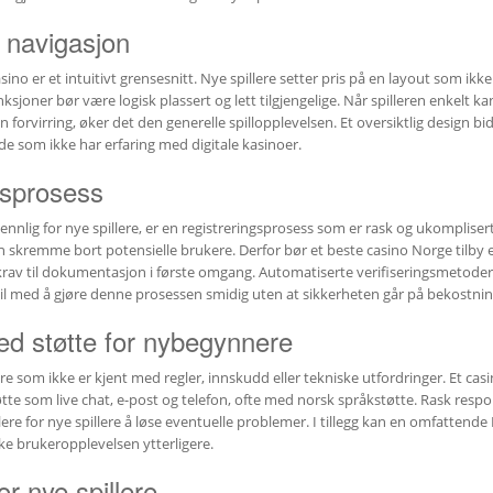
l navigasjon
ino er et intuitivt grensesnitt. Nye spillere setter pris på en layout som ikk
ksjoner bør være logisk plassert og lett tilgjengelige. Når spilleren enkelt ka
n forvirring, øker det den generelle spillopplevelsen. Et oversiktlig design bi
r de som ikke har erfaring med digitale kasinoer.
gsprosess
nlig for nye spillere, er en registreringsprosess som er rask og ukomplisert
 skremme bort potensielle brukere. Derfor bør et beste casino Norge tilby 
 krav til dokumentasjon i første omgang. Automatiserte verifiseringsmetode
r til med å gjøre denne prosessen smidig uten at sikkerheten går på bekostnin
ed støtte for nybegynnere
ere som ikke er kjent med regler, innskudd eller tekniske utfordringer. Et ca
tøtte som live chat, e-post og telefon, ofte med norsk språkstøtte. Rask resp
enklere for nye spillere å løse eventuelle problemer. I tillegg kan en omfattende
ke brukeropplevelsen ytterligere.
or nye spillere