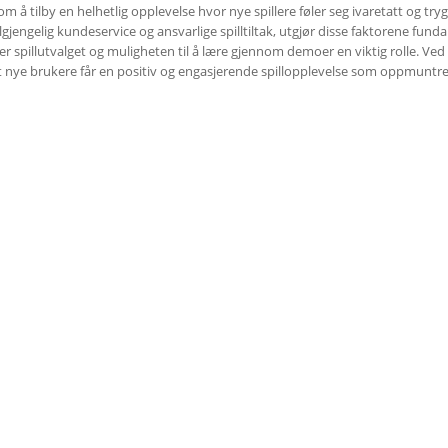
 å tilby en helhetlig opplevelse hvor nye spillere føler seg ivaretatt og tryg
 tilgjengelig kundeservice og ansvarlige spilltiltak, utgjør disse faktorene fun
ller spillutvalget og muligheten til å lære gjennom demoer en viktig rolle. Ved
at nye brukere får en positiv og engasjerende spillopplevelse som oppmuntrer