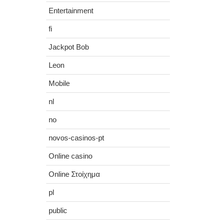
Entertainment
fi
Jackpot Bob
Leon
Mobile
nl
no
novos-casinos-pt
Online casino
Online Στοίχημα
pl
public