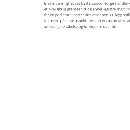
Brukervennlighet i et beste casino Norge handler om
et oversiktlig grensesnitt og enkel registrering til
for en god start i nettcasinoverdenen. I tillegg spi
fokusere på disse aspektene, kan et casino sikre 
ansvarlig deltakelse og fornøyelse over tid.