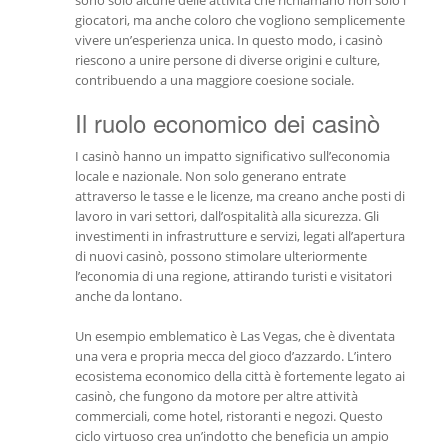
sono solo alcune delle attività che richiamano non solo i
giocatori, ma anche coloro che vogliono semplicemente
vivere un’esperienza unica. In questo modo, i casinò
riescono a unire persone di diverse origini e culture,
contribuendo a una maggiore coesione sociale.
Il ruolo economico dei casinò
I casinò hanno un impatto significativo sull’economia
locale e nazionale. Non solo generano entrate
attraverso le tasse e le licenze, ma creano anche posti di
lavoro in vari settori, dall’ospitalità alla sicurezza. Gli
investimenti in infrastrutture e servizi, legati all’apertura
di nuovi casinò, possono stimolare ulteriormente
l’economia di una regione, attirando turisti e visitatori
anche da lontano.
Un esempio emblematico è Las Vegas, che è diventata
una vera e propria mecca del gioco d’azzardo. L’intero
ecosistema economico della città è fortemente legato ai
casinò, che fungono da motore per altre attività
commerciali, come hotel, ristoranti e negozi. Questo
ciclo virtuoso crea un’indotto che beneficia un ampio