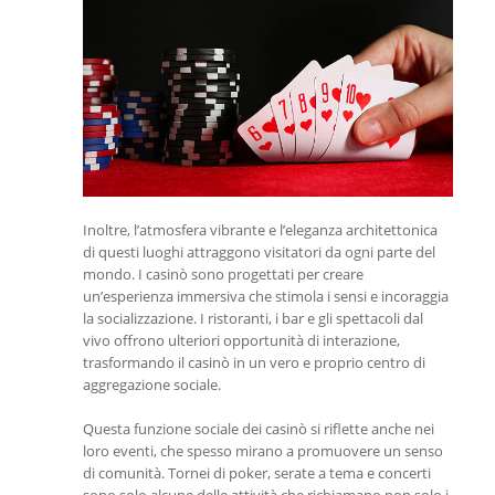
Inoltre, l’atmosfera vibrante e l’eleganza architettonica
di questi luoghi attraggono visitatori da ogni parte del
mondo. I casinò sono progettati per creare
un’esperienza immersiva che stimola i sensi e incoraggia
la socializzazione. I ristoranti, i bar e gli spettacoli dal
vivo offrono ulteriori opportunità di interazione,
trasformando il casinò in un vero e proprio centro di
aggregazione sociale.
Questa funzione sociale dei casinò si riflette anche nei
loro eventi, che spesso mirano a promuovere un senso
di comunità. Tornei di poker, serate a tema e concerti