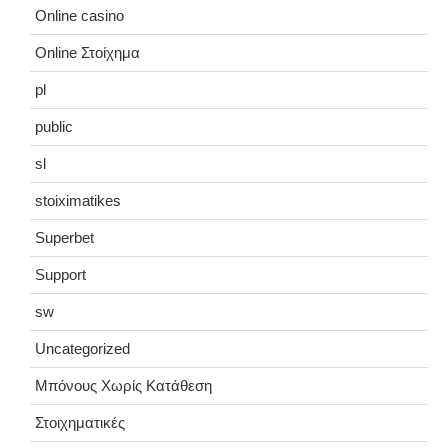
Online casino
Online Στοίχημα
pl
public
sl
stoiximatikes
Superbet
Support
sw
Uncategorized
Μπόνους Χωρίς Κατάθεση
Στοιχηματικές