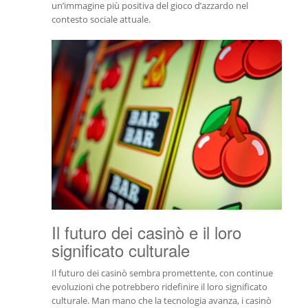
un’immagine più positiva del gioco d’azzardo nel
contesto sociale attuale.
Il futuro dei casinò e il loro
significato culturale
Il futuro dei casinò sembra promettente, con continue
evoluzioni che potrebbero ridefinire il loro significato
culturale. Man mano che la tecnologia avanza, i casinò