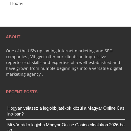
Пости
ABOUT
One of the US's upcoming Internet marketing and SEO
companies , Vibgyor offer our clients an impressive
repertoire of skills and expertise of a well-established and
have grown from humble beginnings into a versatile digital
marketing agency .
RECENT POSTS
Hogyan válassz a legjobb játékok közül a Magyar Online Cas
ino-ban?
Mi vár rád a legjobb Magyar Online Casino oldalakon 2026-ba
n?