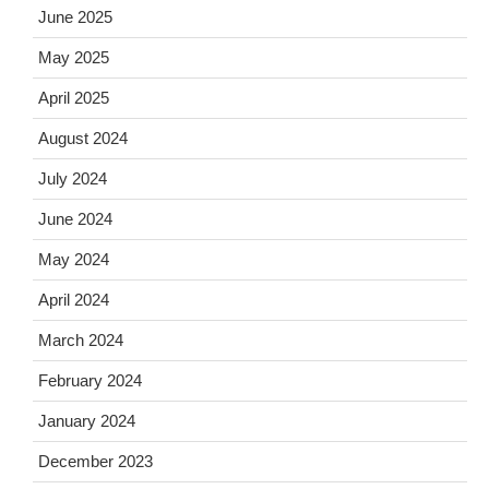
June 2025
May 2025
April 2025
August 2024
July 2024
June 2024
May 2024
April 2024
March 2024
February 2024
January 2024
December 2023