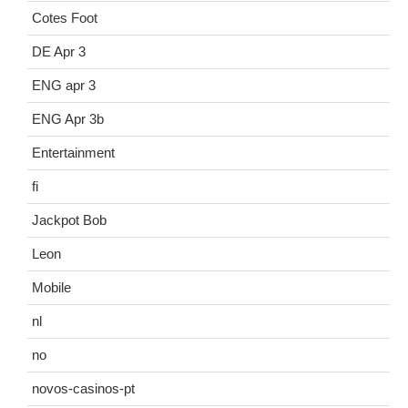
Cotes Foot
DE Apr 3
ENG apr 3
ENG Apr 3b
Entertainment
fi
Jackpot Bob
Leon
Mobile
nl
no
novos-casinos-pt