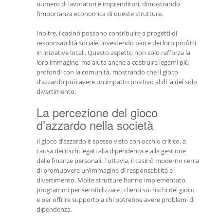
numero di lavoratori e imprenditori, dimostrando
l’importanza economica di queste strutture.
Inoltre, i casinò possono contribuire a progetti di
responsabilità sociale, investendo parte dei loro profitti
in iniziative locali. Questo aspetto non solo rafforza la
loro immagine, ma aiuta anche a costruire legami più
profondi con la comunità, mostrando che il gioco
d’azzardo può avere un impatto positivo al di là del solo
divertimento.
La percezione del gioco
d’azzardo nella società
Il gioco d’azzardo è spesso visto con occhio critico, a
causa dei rischi legati alla dipendenza e alla gestione
delle finanze personali. Tuttavia, il casinò moderno cerca
di promuovere un’immagine di responsabilità e
divertimento. Molte strutture hanno implementato
programmi per sensibilizzare i clienti sui rischi del gioco
e per offrire supporto a chi potrebbe avere problemi di
dipendenza.