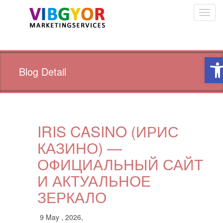
Toggl
navig
Ope
Blog Detail
IRIS CASINO (ИРИС
КАЗИНО) —
ОФИЦИАЛЬНЫЙ САЙТ
И АКТУАЛЬНОЕ
ЗЕРКАЛО
9 May , 2026,