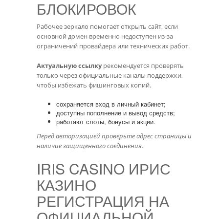
БЛОКИРОВОК
Рабочее зеркало помогает открыть сайт, если
основной домен временно недоступен из-за
ограничений провайдера или технических работ.
Актуальную ссылку
рекомендуется проверять
только через официальные каналы поддержки,
чтобы избежать фишинговых копий.
сохраняется вход в личный кабинет;
доступны пополнение и вывод средств;
работают слоты, бонусы и акции.
Перед авторизацией проверьте адрес страницы и
наличие защищенного соединения.
IRIS CASINO ИРИС
КАЗИНО
РЕГИСТРАЦИЯ НА
ОФИЦИАЛЬНОЙ