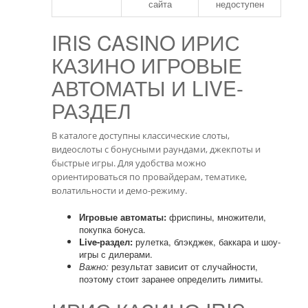
сайта
недоступен
IRIS CASINO ИРИС
КАЗИНО ИГРОВЫЕ
АВТОМАТЫ И LIVE-
РАЗДЕЛ
В каталоге доступны классические слоты,
видеослоты с бонусными раундами, джекпоты и
быстрые игры. Для удобства можно
ориентироваться по провайдерам, тематике,
волатильности и демо-режиму.
Игровые автоматы:
фриспины, множители,
покупка бонуса.
Live-раздел:
рулетка, блэкджек, баккара и шоу-
игры с дилерами.
Важно:
результат зависит от случайности,
поэтому стоит заранее определить лимиты.