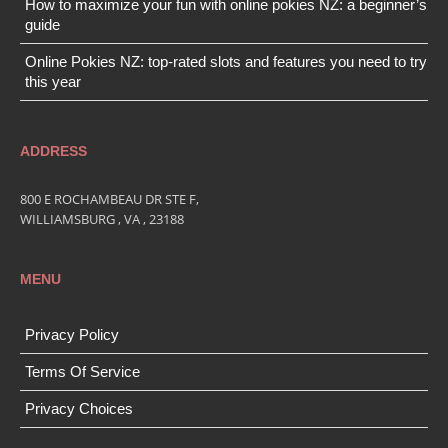
How to maximize your fun with online pokies NZ: a beginner’s
guide
Online Pokies NZ: top-rated slots and features you need to try
this year
ADDRESS
800 E ROCHAMBEAU DR STE F,
WILLIAMSBURG , VA , 23188
MENU
Privacy Policy
Terms Of Service
Privacy Choices