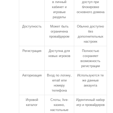
в личный
доступ при
кабинет и
блокировке
игровые
основного домена
разделы
Доступность
Может быть
Обычно доступно
ограничена
без
провайдером
дополнительных
настроек
Регистрация
Доступна для
Полностью
новых игроков
сохраняет
возможность
регистрации
Авторизация
Вход по логину,
Используются те
email или
же данные
номеру
аккаунта
телефона
Игровой
Слоты, live-
Идентичный набор
каталог
казино,
игр и провайдеров
настольные