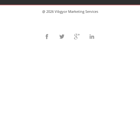
@ 2026 Vibgyor Marketing Services