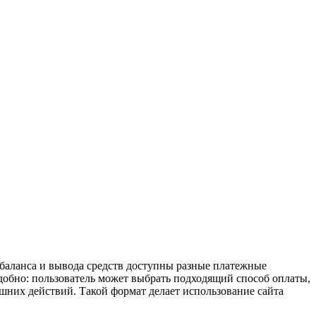
я баланса и вывода средств доступны разные платежные
обно: пользователь может выбрать подходящий способ оплаты,
шних действий. Такой формат делает использование сайта