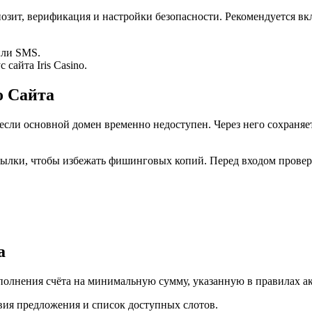
позит, верификация и настройки безопасности. Рекомендуется в
или SMS.
сайта Iris Casino.
о Сайта
если основной домен временно недоступен. Через него сохраняет
ылки, чтобы избежать фишинговых копий. Перед входом проверьте
а
ополнения счёта на минимальную сумму, указанную в правилах а
твия предложения и список доступных слотов.