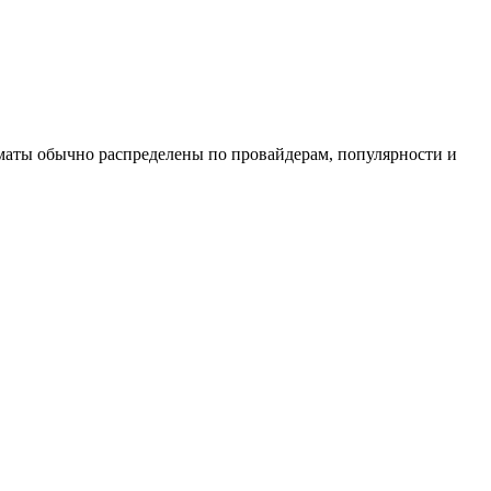
маты обычно распределены по провайдерам, популярности и