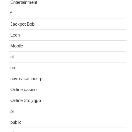
Entertainment
fi
Jackpot Bob
Leon
Mobile
nl
no
novos-casinos-pt
Online casino
Online Στοίχημα
pl
public