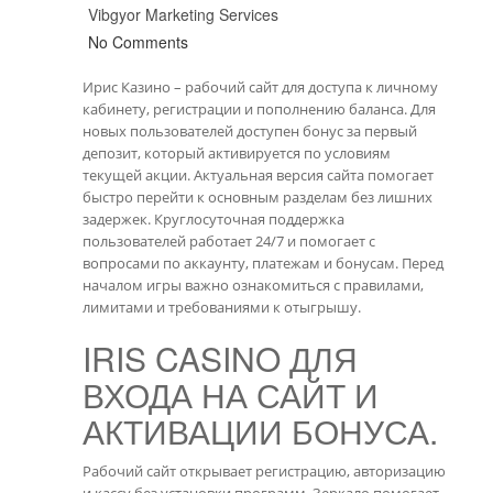
Vibgyor Marketing Services
No Comments
Ирис Казино – рабочий сайт для доступа к личному
кабинету, регистрации и пополнению баланса. Для
новых пользователей доступен бонус за первый
депозит, который активируется по условиям
текущей акции. Актуальная версия сайта помогает
быстро перейти к основным разделам без лишних
задержек. Круглосуточная поддержка
пользователей работает 24/7 и помогает с
вопросами по аккаунту, платежам и бонусам. Перед
началом игры важно ознакомиться с правилами,
лимитами и требованиями к отыгрышу.
IRIS CASINO ДЛЯ
ВХОДА НА САЙТ И
АКТИВАЦИИ БОНУСА.
Рабочий сайт открывает регистрацию, авторизацию