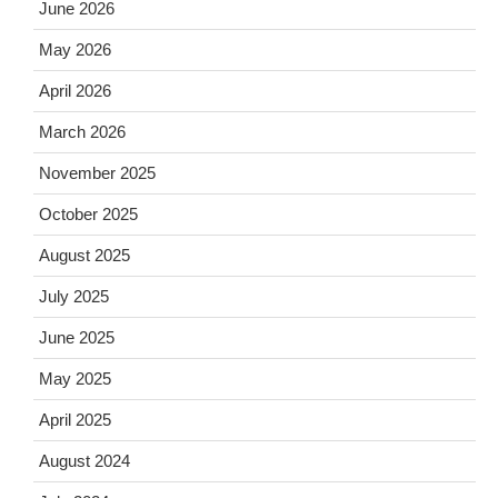
June 2026
May 2026
April 2026
March 2026
November 2025
October 2025
August 2025
July 2025
June 2025
May 2025
April 2025
August 2024