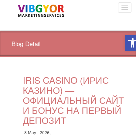
Toggl
navig
Ope
Blog Detail
IRIS CASINO (ИРИС
КАЗИНО) —
ОФИЦИАЛЬНЫЙ САЙТ
И БОНУС НА ПЕРВЫЙ
ДЕПОЗИТ
8 May , 2026,