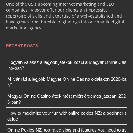
One of the US's upcoming Internet marketing and SEO
companies , Vibgyor offer our clients an impressive
repertoire of skills and expertise of a well-established and
have grown from humble beginnings into a versatile digital
marketing agency .
RECENT POSTS
Hogyan válassz a legjobb játékok közül a Magyar Online Cas
ino-ban?
Mi vár rád a legjobb Magyar Online Casino oldalakon 2026-ba
n?
Magyar Online Casino áttekintés: miért érdemes játszani 202
6-ban?
How to maximize your fun with online pokies NZ: a beginner’s
guide
Online Pokies NZ: top-rated slots and features you need to try