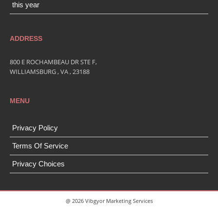
this year
ADDRESS
800 E ROCHAMBEAU DR STE F,
WILLIAMSBURG , VA , 23188
MENU
Privacy Policy
Terms Of Service
Privacy Choices
@ 2026 Vibgyor Marketing Services