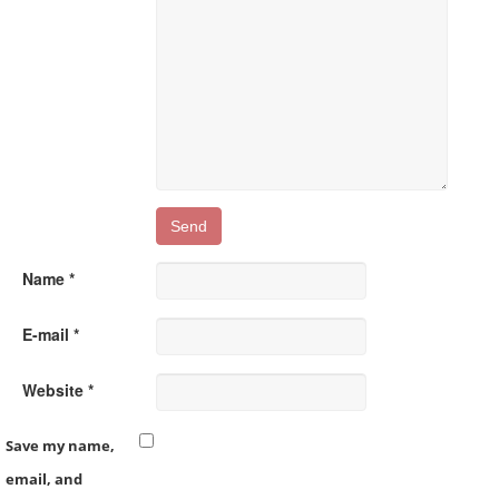
Name *
E-mail *
Website *
Save my name,
email, and