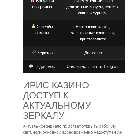
Бонусная
Приветственный пакет,
программа
депозитные бонусы, кэшбэк,
акции и турниры
Способы
Банковские карты,
оплаты
электронные кошельки,
криптовалюта
Зеркало
Доступно
Поддержка
Онлайн-чат, почта, Telegram
ИРИС КАЗИНО
ДОСТУП К
АКТУАЛЬНОМУ
ЗЕРКАЛУ
Актуальное зеркало помогает открыть рабочий
сайт, если основной адрес временно недоступен из-