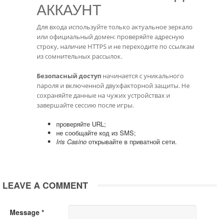
АККАУНТ
Для входа используйте только актуальное зеркало
или официальный домен: проверяйте адресную
строку, наличие HTTPS и не переходите по ссылкам
из сомнительных рассылок.
Безопасный доступ
начинается с уникального
пароля и включенной двухфакторной защиты. Не
сохраняйте данные на чужих устройствах и
завершайте сессию после игры.
проверяйте URL;
не сообщайте код из SMS;
Iris Casino
открывайте в приватной сети.
LEAVE A COMMENT
Message *