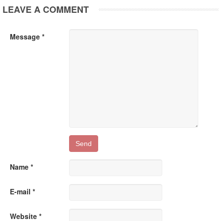
LEAVE A COMMENT
Message *
Name *
E-mail *
Website *