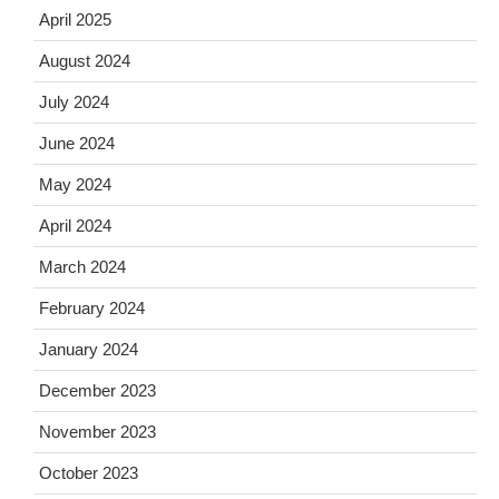
April 2025
August 2024
July 2024
June 2024
May 2024
April 2024
March 2024
February 2024
January 2024
December 2023
November 2023
October 2023