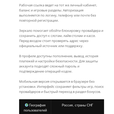
Рабочая ссылка ведет на тот же личный кабинет,
баланс и игровые разделы. Авторизация
выполняется по логину, телефону или почте без
повторной регистрации.
Зеркало помогает обойти блокировку провайдера и
сохранить доступ к слотам, лайв-столам и кассе.
Перед входом стоит проверять адрес через
официальный источник или поддержку.
В профиле доступны пополнение, вывод, история
платежей и настройки безопасности. Для защиты
аккаунта подходят сложный пароль и
подтверждение операций кодом.
Мобильная версия открывается в браузере без
установки. Интерфейс сохраняет фильтры игр, поиск
провайдеров и быстрый переход в раздел бонусов.
География
Россия, страны СНГ
пользователей