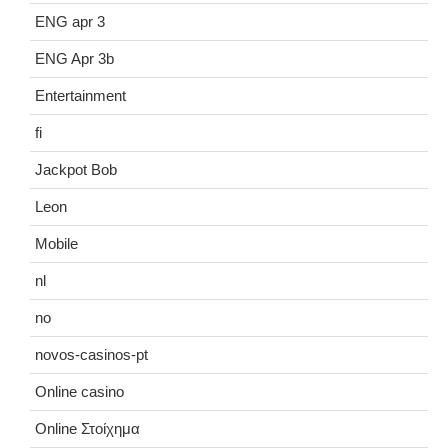
ENG apr 3
ENG Apr 3b
Entertainment
fi
Jackpot Bob
Leon
Mobile
nl
no
novos-casinos-pt
Online casino
Online Στοίχημα