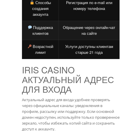
Способы
Регистрация по e-mail или
создания
номеру телефона
аккаунта
Поддержка
Обращение через онлайн-чат
клиентов
на сайте
Возрастной
Услуги доступны клиентам
лимит
старше 21 года
IRIS CASINO
АКТУАЛЬНЫЙ АДРЕС
ДЛЯ ВХОДА
Актуальный адрес для входа удобнее проверять
через официальные каналы: уведомления в
профиле, рассылку или поддержку. Если основной
домен недоступен, используйте только проверенное
зеркало, чтобы избежать копий сайта и сохранить
доступ к аккаунту.