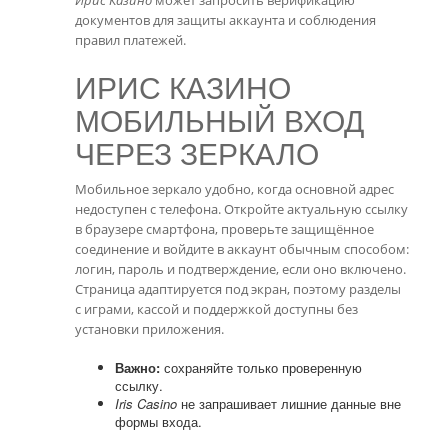
Ирис Казино
может запросить верификацию
документов для защиты аккаунта и соблюдения
правил платежей.
ИРИС КАЗИНО
МОБИЛЬНЫЙ ВХОД
ЧЕРЕЗ ЗЕРКАЛО
Мобильное зеркало удобно, когда основной адрес
недоступен с телефона. Откройте актуальную ссылку
в браузере смартфона, проверьте защищённое
соединение и войдите в аккаунт обычным способом:
логин, пароль и подтверждение, если оно включено.
Страница адаптируется под экран, поэтому разделы
с играми, кассой и поддержкой доступны без
установки приложения.
Важно:
сохраняйте только проверенную
ссылку.
Iris Casino
не запрашивает лишние данные вне
формы входа.