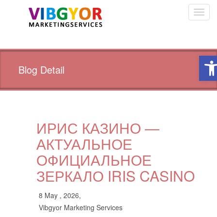
Toggl
navig
Ope
Blog Detail
ИРИС КАЗИНО —
АКТУАЛЬНОЕ
ОФИЦИАЛЬНОЕ
ЗЕРКАЛО IRIS CASINO
8 May , 2026,
Vibgyor Marketing Services