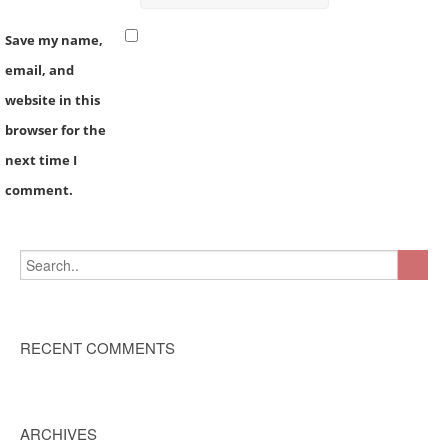
Save my name,
email, and
website in this
browser for the
next time I
comment.
RECENT COMMENTS
ARCHIVES