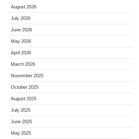
August 2026
July 2026
June 2026
May 2026
April 2026
March 2026
November 2025
October 2025
August 2025
July 2025
June 2025
May 2025