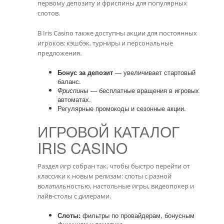
первому депозиту и фриспины для популярных
слотов.
В Iris Casino также доступны акции для постоянных
игроков: кэшбэк, турниры и персональные
предложения.
Бонус за депозит
— увеличивает стартовый
баланс.
Фриспины
— бесплатные вращения в игровых
автоматах.
Регулярные промокоды и сезонные акции.
ИГРОВОЙ КАТАЛОГ
IRIS CASINO
Раздел игр собран так, чтобы быстро перейти от
классики к новым релизам: слоты с разной
волатильностью, настольные игры, видеопокер и
лайв-столы с дилерами.
Слоты:
фильтры по провайдерам, бонусным