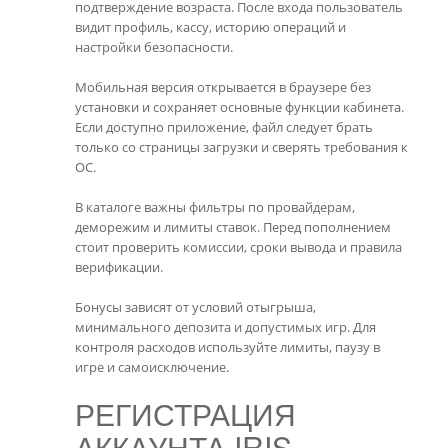
подтверждение возраста. После входа пользователь
видит профиль, кассу, историю операций и
настройки безопасности.
Мобильная версия открывается в браузере без
установки и сохраняет основные функции кабинета.
Если доступно приложение, файл следует брать
только со страницы загрузки и сверять требования к
ОС.
В каталоге важны фильтры по провайдерам,
деморежим и лимиты ставок. Перед пополнением
стоит проверить комиссии, сроки вывода и правила
верификации.
Бонусы зависят от условий отыгрыша,
минимального депозита и допустимых игр. Для
контроля расходов используйте лимиты, паузу в
игре и самоисключение.
РЕГИСТРАЦИЯ
АККАУНТА IRIS