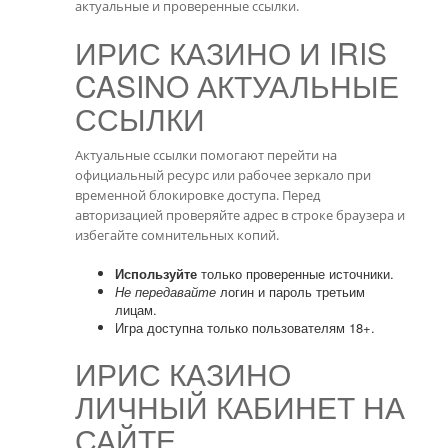
актуальные и проверенные ссылки.
ИРИС КАЗИНО И IRIS
CASINO АКТУАЛЬНЫЕ
ССЫЛКИ
Актуальные ссылки помогают перейти на
официальный ресурс или рабочее зеркало при
временной блокировке доступа. Перед
авторизацией проверяйте адрес в строке браузера и
избегайте сомнительных копий.
Используйте
только проверенные источники.
Не передавайте
логин и пароль третьим
лицам.
Игра доступна только пользователям 18+.
ИРИС КАЗИНО
ЛИЧНЫЙ КАБИНЕТ НА
САЙТЕ