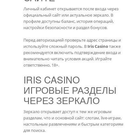
Личный кабинет открывается после входа через
официальный сайт или актуальное зеркало. В
профиле доступны баланс, история операций,
настройки безопасности и раздел бонусов.
Перед авторизацией проверьте адрес страницы и
используйте сложный пароль. В
Iris Casino
также
рекомендуется включить подтверждение входа и
внимательно читать условия акций. Играйте
ответственно, 18+.
IRIS CASINO
ИГРОВЫЕ РАЗДЕЛЫ
ЧЕРЕЗ ЗЕРКАЛО
Зеркало открывает доступ к тем же игровым
разделам, что и основной сайт: слотам, live-играм,
настольным развлечениям и быстрым категориям
для поиска.