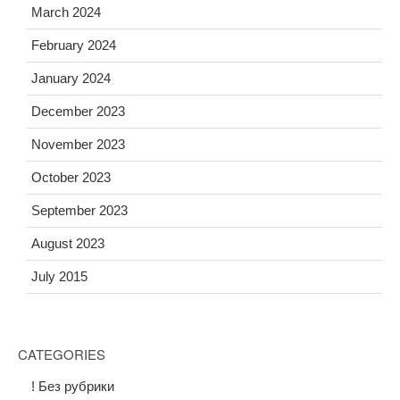
March 2024
February 2024
January 2024
December 2023
November 2023
October 2023
September 2023
August 2023
July 2015
CATEGORIES
! Без рубрики