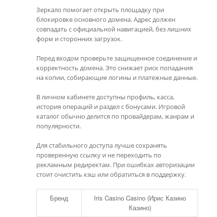
Зеркало помогает открыть площадку при
блокировке основного домена. Адрес должен
совпадать с официальной навигацией, без лишних
форм и сторонних загрузок.
Перед входом проверьте защищенное соединение и
корректность домена. Это снижает риск попадания
на копии, собирающие логины и платежные данные.
В личном кабинете доступны профиль, касса,
история операций и раздел с бонусами. Игровой
каталог обычно делится по провайдерам, жанрам и
популярности.
Для стабильного доступа лучше сохранять
проверенную ссылку и не переходить по
рекламным редиректам. При ошибках авторизации
стоит очистить кэш или обратиться в поддержку.
Бренд
Iris Casino Casino (Ирис Казино
Казино)