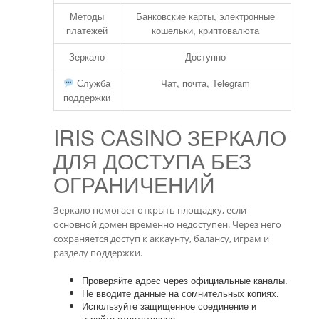
Методы
Банковские карты, электронные
платежей
кошельки, криптовалюта
Зеркало
Доступно
Служба
Чат, почта, Telegram
поддержки
IRIS CASINO ЗЕРКАЛО
ДЛЯ ДОСТУПА БЕЗ
ОГРАНИЧЕНИЙ
Зеркало помогает открыть площадку, если
основной домен временно недоступен. Через него
сохраняется доступ к аккаунту, балансу, играм и
разделу поддержки.
Проверяйте адрес через официальные каналы.
Не вводите данные на сомнительных копиях.
Используйте защищенное соединение и
играйте ответственно.