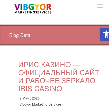
Toggl
navig
Ope
Blog Detail
ИРИС КАЗИНО —
ОФИЦИАЛЬНЫЙ САЙТ
И РАБОЧЕЕ ЗЕРКАЛО
IRIS CASINO
9 May , 2026,
Vibgyor Marketing Services