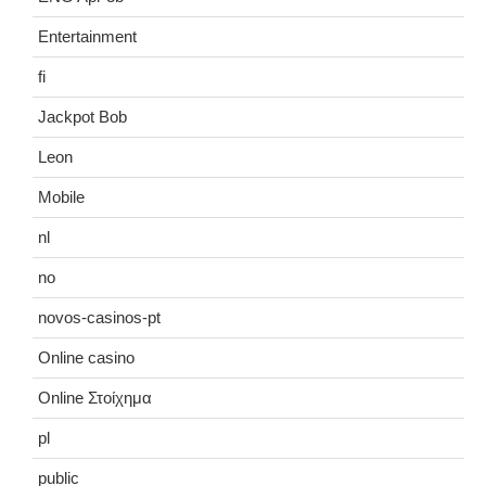
Entertainment
fi
Jackpot Bob
Leon
Mobile
nl
no
novos-casinos-pt
Online casino
Online Στοίχημα
pl
public