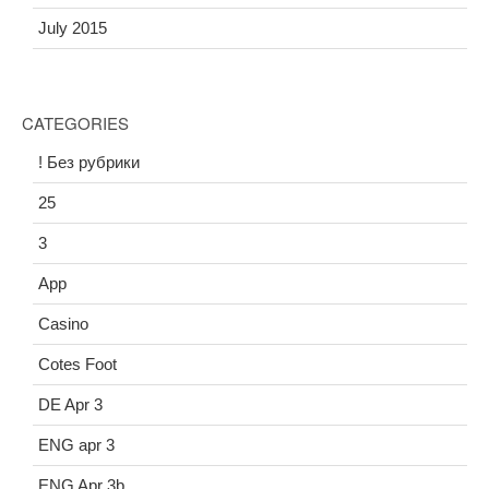
July 2015
CATEGORIES
! Без рубрики
25
3
App
Casino
Cotes Foot
DE Apr 3
ENG apr 3
ENG Apr 3b