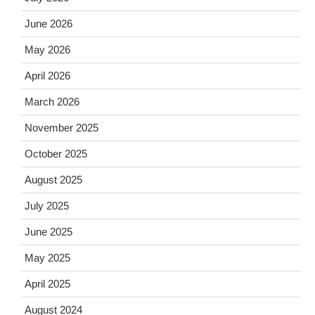
June 2026
May 2026
April 2026
March 2026
November 2025
October 2025
August 2025
July 2025
June 2025
May 2025
April 2025
August 2024