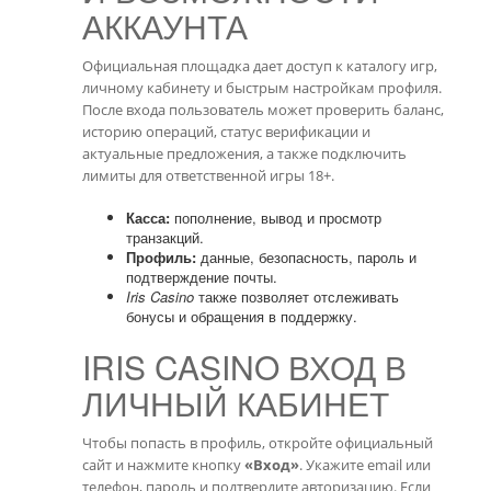
АККАУНТА
Официальная площадка дает доступ к каталогу игр,
личному кабинету и быстрым настройкам профиля.
После входа пользователь может проверить баланс,
историю операций, статус верификации и
актуальные предложения, а также подключить
лимиты для ответственной игры 18+.
Касса:
пополнение, вывод и просмотр
транзакций.
Профиль:
данные, безопасность, пароль и
подтверждение почты.
Iris Casino
также позволяет отслеживать
бонусы и обращения в поддержку.
IRIS CASINO ВХОД В
ЛИЧНЫЙ КАБИНЕТ
Чтобы попасть в профиль, откройте официальный
сайт и нажмите кнопку
«Вход»
. Укажите email или
телефон, пароль и подтвердите авторизацию. Если