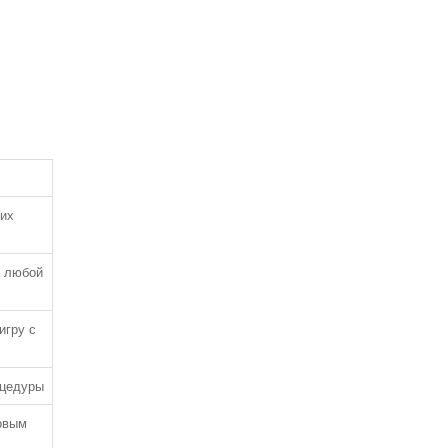
них
а любой
игру с
оцедуры
овым