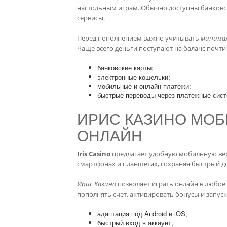
настольным играм. Обычно доступны банковс
сервисы.
Перед пополнением важно учитывать
минимал
Чаще всего деньги поступают на баланс почт
банковские карты;
электронные кошельки;
мобильные и онлайн-платежи;
быстрые переводы через платежные сис
ИРИС КАЗИНО МОБ
ОНЛАЙН
Iris Casino
предлагает удобную мобильную верс
смартфонах и планшетах, сохраняя быстрый до
Ирис Казино
позволяет играть онлайн в любое 
пополнять счет, активировать бонусы и запус
адаптация под Android и iOS;
быстрый вход в аккаунт;