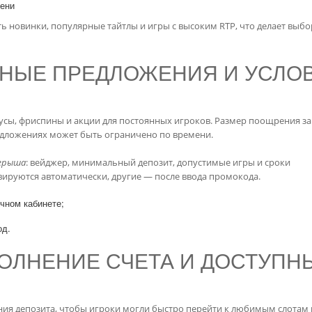
мени
ь новинки, популярные тайтлы и игры с высоким RTP, что делает выбо
УСНЫЕ ПРЕДЛОЖЕНИЯ И УСЛО
сы, фриспины и акции для постоянных игроков. Размер поощрения за
едложениях может быть ограничено по времени.
грыша
: вейджер, минимальный депозит, допустимые игры и сроки
вируются автоматически, другие — после ввода промокода.
чном кабинете;
од.
ОЛНЕНИЕ СЧЕТА И ДОСТУПН
ния депозита, чтобы игроки могли быстро перейти к любимым слотам 