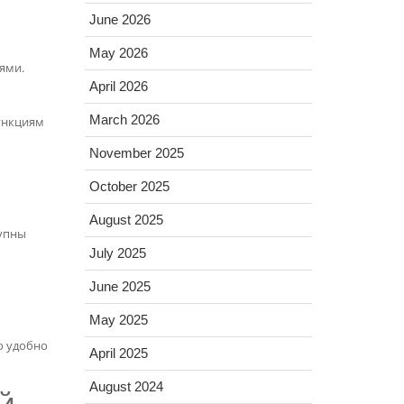
June 2026
May 2026
ями.
April 2026
March 2026
ункциям
November 2025
October 2025
August 2025
тупны
July 2025
June 2025
May 2025
о удобно
April 2025
August 2024