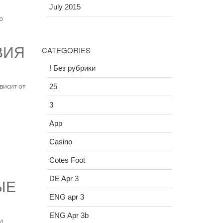
July 2015
р
ВИЯ
CATEGORIES
! Без рубрики
висит от
25
3
App
Casino
Cotes Foot
DE Apr 3
ЫЕ
ENG apr 3
ENG Apr 3b
и