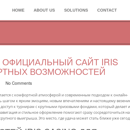
HOME
ABOUT US
SOLUTIONS
CONTACT
 ОФИЦИАЛЬНЫЙ САЙТ IRIS
АРТНЫХ ВОЗМОЖНОСТЕЙ
No Comments
очетается с комфортной атмосферой и современным подходом к онлайн-
ть шагом к ярким эмоциям, новым впечатлениям и настоящему везени
 доступ к турнирам с крупными призовыми фондами, который делает 
авигация и стильное оформление помогают сразу сосредоточиться на
рупного выигрыша. Это место, где удача может стать ближе уже сегод