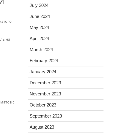
Й
July 2024
June 2024
 этого
May 2024
April 2024
ль на
March 2024
February 2024
January 2024
December 2023
November 2023
оматов с
October 2023
September 2023
August 2023