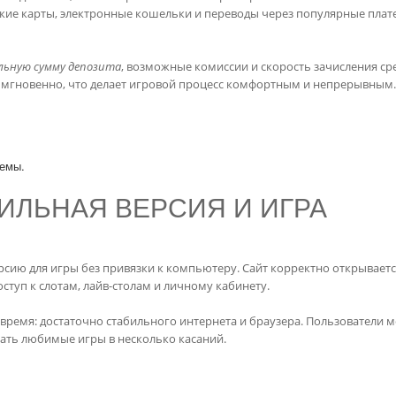
кие карты, электронные кошельки и переводы через популярные пла
ьную сумму депозита
, возможные комиссии и скорость зачисления сре
и мгновенно, что делает игровой процесс комфортным и непрерывным.
темы.
ИЛЬНАЯ ВЕРСИЯ И ИГРА
ию для игры без привязки к компьютеру. Сайт корректно открываетс
ступ к слотам, лайв-столам и личному кабинету.
время: достаточно стабильного интернета и браузера. Пользователи м
кать любимые игры в несколько касаний.