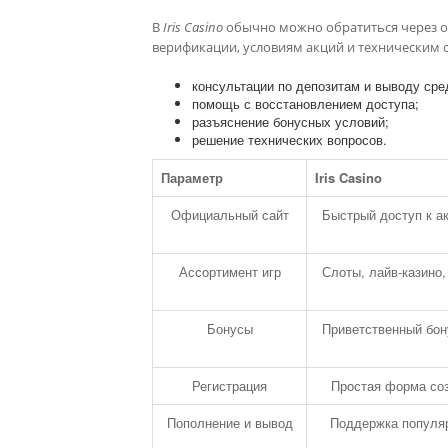
В
Iris Casino
обычно можно обратиться через о
верификации, условиям акций и техническим с
консультации по депозитам и выводу сре
помощь с восстановлением доступа;
разъяснение бонусных условий;
решение технических вопросов.
Параметр
Iris Casino
Официальный сайт
Быстрый доступ к а
Ассортимент игр
Слоты, лайв-казино,
Бонусы
Приветственный бон
Регистрация
Простая форма соз
Пополнение и вывод
Поддержка популя