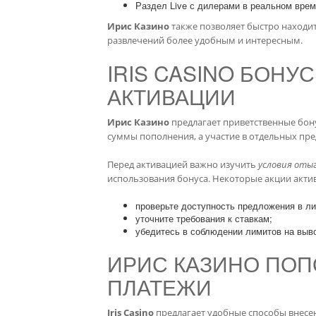
Раздел Live с дилерами в реальном вре
Ирис Казино
также позволяет быстро находит
развлечений более удобным и интересным.
IRIS CASINO БОН
АКТИВАЦИИ
Ирис Казино
предлагает приветственные бону
суммы пополнения, а участие в отдельных пр
Перед активацией важно изучить
условия оты
использования бонуса. Некоторые акции акти
проверьте доступность предложения в ли
уточните требования к ставкам;
убедитесь в соблюдении лимитов на выв
ИРИС КАЗИНО ПОП
ПЛАТЕЖИ
Iris Casino
предлагает удобные способы внесе