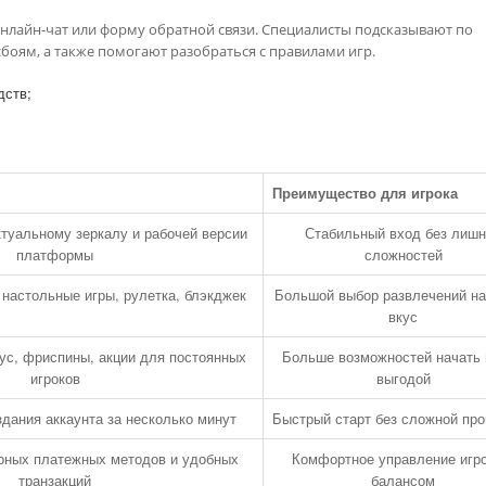
нлайн-чат или форму обратной связи. Специалисты подсказывают по
боям, а также помогают разобраться с правилами игр.
дств;
Преимущество для игрока
ктуальному зеркалу и рабочей версии
Стабильный вход без лиш
платформы
сложностей
 настольные игры, рулетка, блэкджек
Большой выбор развлечений н
вкус
ус, фриспины, акции для постоянных
Больше возможностей начать 
игроков
выгодой
дания аккаунта за несколько минут
Быстрый старт без сложной пр
рных платежных методов и удобных
Комфортное управление игр
транзакций
балансом