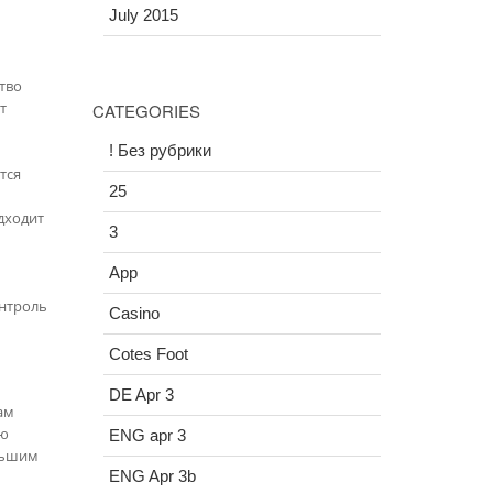
July 2015
тво
т
CATEGORIES
! Без рубрики
тся
25
дходит
3
App
онтроль
Casino
Cotes Foot
DE Apr 3
ам
ую
ENG apr 3
ольшим
ENG Apr 3b