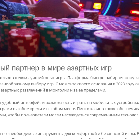
ый партнер в мире азартных игр
пользователям лучший опыт игры. Платформа быстро набирает попул
знообразному выбору игр. С момента своего основания в 2023 году о
 азартных развлечений в Монголии и за ее пределами.
т удобный интерфейс и возможность играть на мобильных устройствах
рами в любое время и в любом месте. Пинко казино также обеспечив
мы, чтобы пользователи могли наслаждаться современными технолог
ет все необходимые инструменты для комфортной и безопасной игры. Е