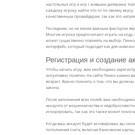
настольных игр и игр с живыми дилерами. Нап
каждому игроку найти что-то по своему вкусу
качественным провайдерам, так как это напря
Последним, но не менее важным фактором явля
Многие игроки предпочитают играть на ходу,
может существенно повлиять на выбор. Пинко
интерфейс, который подходит как для новичков
Регистрация и создание а
Чтобы начать игру, вам необходимо зарегистр
интуитивно понятен. На сайте Пинко казино ва
возраст. Важно помнить о том, что вы должны б
закона.
После заполнения всех полей, вам необходимо
аккаунта от мошенничества и недобросовестн
игнорировать, так как это также может помочь
Когда ваш аккаунт будет активирован, вы смо
пополнения счета, включая банковские карты,