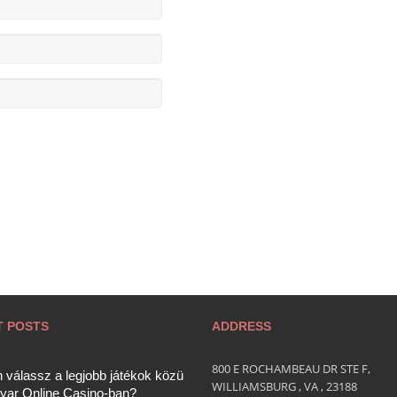
T POSTS
ADDRESS
800 E ROCHAMBEAU DR STE F,
válassz a legjobb játékok közü
WILLIAMSBURG , VA , 23188
gyar Online Casino-ban?