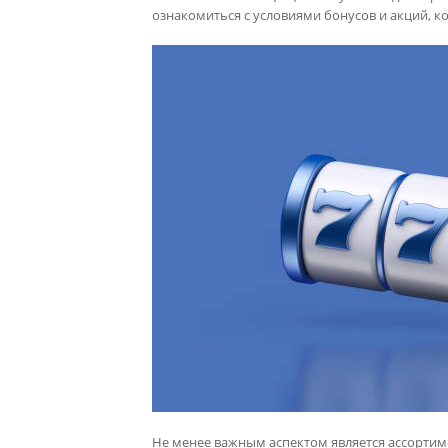
ознакомиться с условиями бонусов и акций, 
Не менее важным аспектом является ассортим