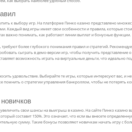
м, как выбрать наиболее удобный способ.
равил
упить к выбору игр. На платформе Пинко казино представлено множес
ами. Каждый вид игры имеет свои особенности и правила, которые стои
тах важно понимать, как работают линии выплат и бонусные функции.
а, требуют более глубокого понимания правил и стратегий. Рекомендуе
пробовать сыграть в демо-версии игр, чтобы получить представление о
ставляет возможность играть на виртуальные деньги, что идеально по
осить удовольствие. Выбирайте те игры, которые интересуют вас, и не
же помнить о стратегии управления банкроллом, чтобы не потерять к
 новичков
увеличить свои шансы на выигрыш в казино. На сайте Пинко казино в
оторый составит 150%. Это означает, что если вы внесете определенн
нительную сумму. Такие бонусы позволяют новичкам начать игру с б