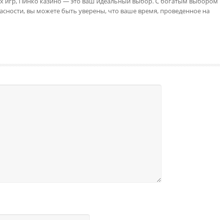
х игр, Пинко казино — это ваш идеальный выбор. С богатым выбором 
ности, вы можете быть уверены, что ваше время, проведенное на