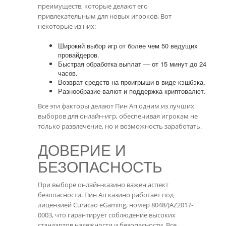
преимуществ, которые делают его
привлекательным для новых игроков. Вот
некоторые из них:
Широкий выбор игр от более чем 50 ведущих
провайдеров.
Быстрая обработка выплат — от 15 минут до 24
часов.
Возврат средств на проигрыши в виде кэшбэка.
Разнообразие валют и поддержка криптовалют.
Все эти факторы делают Пин Ап одним из лучших
выборов для онлайн-игр, обеспечивая игрокам не
только развлечение, но и возможность заработать.
ДОВЕРИЕ И
БЕЗОПАСНОСТЬ
При выборе онлайн-казино важен аспект
безопасности. Пин Ап казино работает под
лицензией Curacao eGaming, номер 8048/JAZ2017-
0003, что гарантирует соблюдение высоких
стандартов надежности и безопасности. Все