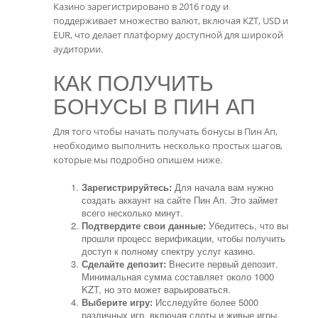
Казино зарегистрировано в 2016 году и
поддерживает множество валют, включая KZT, USD и
EUR, что делает платформу доступной для широкой
аудитории.
КАК ПОЛУЧИТЬ
БОНУСЫ В ПИН АП
Для того чтобы начать получать бонусы в Пин Ап,
необходимо выполнить несколько простых шагов,
которые мы подробно опишем ниже.
Зарегистрируйтесь:
Для начала вам нужно
создать аккаунт на сайте Пин Ап. Это займет
всего несколько минут.
Подтвердите свои данные:
Убедитесь, что вы
прошли процесс верификации, чтобы получить
доступ к полному спектру услуг казино.
Сделайте депозит:
Внесите первый депозит.
Минимальная сумма составляет около 1000
KZT, но это может варьироваться.
Выберите игру:
Исследуйте более 5000
различных игр, включая слоты и живые игры,