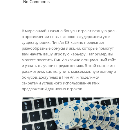
No Comments
В мире онлайн-казино бонусы играют важную роль
в привлечении новых игроков и удержании уже
существующих. Пин Ап КЗ казино предлагает
разнообразные бонусы и акции, которые помогут
вам начать вашу игровую карьеру. Например, вы
можете посетить
Пин Ап казино официальный сайт
и узнать о лучших предложениях. В этой статье мы
рассмотрим, как получить максимальную выгоду от
бонусов, доступных в Пин Ап, и поделимся
секретами успешного использования этих
предложений для новых игроков.