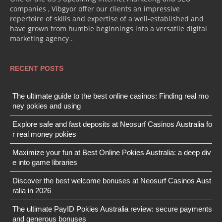
companies , Vibgyor offer our clients an impressive
repertoire of skills and expertise of a well-established and
have grown from humble beginnings into a versatile digital
marketing agency .
RECENT POSTS
The ultimate guide to the best online casinos: Finding real mo
ney pokies and using
Explore safe and fast deposits at Neosurf Casinos Australia fo
r real money pokies
Maximize your fun at Best Online Pokies Australia: a deep div
e into game libraries
Discover the best welcome bonuses at Neosurf Casinos Aust
ralia in 2026
The ultimate PayID Pokies Australia review: secure payments
and generous bonuses