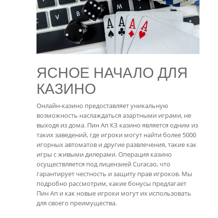
ЯСНОЕ НАЧАЛО ДЛЯ
КАЗИНО
Онлайн-казино предоставляет уникальную
возможность наслаждаться азартными играми, не
выходя из дома. Пин Ап КЗ казино является одним из
таких заведений, где игроки могут найти более 5000
игорных автоматов и другие развлечения, такие как
игры с живыми дилерами. Операция казино
осуществляется под лицензией Curacao, что
гарантирует честность и защиту прав игроков. Мы
подробно рассмотрим, какие бонусы предлагает
Пин Ап и как новые игроки могут их использовать
для своего преимущества.