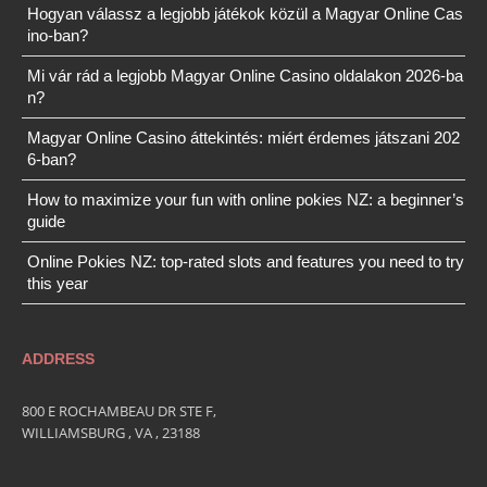
Hogyan válassz a legjobb játékok közül a Magyar Online Cas
ino-ban?
Mi vár rád a legjobb Magyar Online Casino oldalakon 2026-ba
n?
Magyar Online Casino áttekintés: miért érdemes játszani 202
6-ban?
How to maximize your fun with online pokies NZ: a beginner’s
guide
Online Pokies NZ: top-rated slots and features you need to try
this year
ADDRESS
800 E ROCHAMBEAU DR STE F,
WILLIAMSBURG , VA , 23188