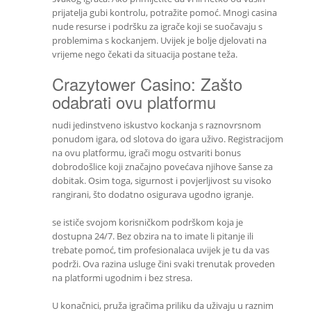
prijatelja gubi kontrolu, potražite pomoć. Mnogi casina
nude resurse i podršku za igrače koji se suočavaju s
problemima s kockanjem. Uvijek je bolje djelovati na
vrijeme nego čekati da situacija postane teža.
Crazytower Casino: Zašto
odabrati ovu platformu
nudi jedinstveno iskustvo kockanja s raznovrsnom
ponudom igara, od slotova do igara uživo. Registracijom
na ovu platformu, igrači mogu ostvariti bonus
dobrodošlice koji značajno povećava njihove šanse za
dobitak. Osim toga, sigurnost i povjerljivost su visoko
rangirani, što dodatno osigurava ugodno igranje.
se ističe svojom korisničkom podrškom koja je
dostupna 24/7. Bez obzira na to imate li pitanje ili
trebate pomoć, tim profesionalaca uvijek je tu da vas
podrži. Ova razina usluge čini svaki trenutak proveden
na platformi ugodnim i bez stresa.
U konačnici, pruža igračima priliku da uživaju u raznim