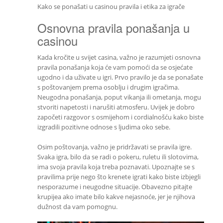
Kako se ponašati u casinou pravila i etika za igrače
Osnovna pravila ponašanja u
casinou
Kada kročite u svijet casina, važno je razumjeti osnovna
pravila ponašanja koja će vam pomoći da se osjećate
ugodno i da uživate u igri. Prvo pravilo je da se ponašate
s poštovanjem prema osoblju i drugim igračima.
Neugodna ponašanja, poput vikanja ili ometanja, mogu
stvoriti napetosti i narušiti atmosferu. Uvijek je dobro
započeti razgovor s osmijehom i cordialnošću kako biste
izgradili pozitivne odnose s ljudima oko sebe.
Osim poštovanja, važno je pridržavati se pravila igre.
Svaka igra, bilo da se radi o pokeru, ruletu ili slotovima,
ima svoja pravila koja treba poznavati. Upoznajte se s
pravilima prije nego što krenete igrati kako biste izbjegli
nesporazume i neugodne situacije. Obavezno pitajte
krupijea ako imate bilo kakve nejasnoće, jer je njihova
dužnost da vam pomognu.