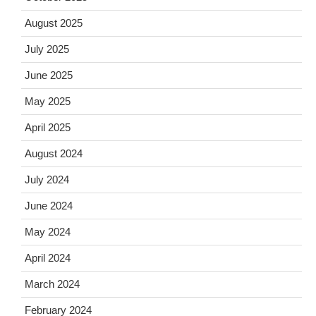
August 2025
July 2025
June 2025
May 2025
April 2025
August 2024
July 2024
June 2024
May 2024
April 2024
March 2024
February 2024