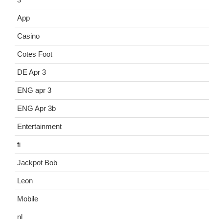
App
Casino
Cotes Foot
DE Apr 3
ENG apr 3
ENG Apr 3b
Entertainment
fi
Jackpot Bob
Leon
Mobile
nl