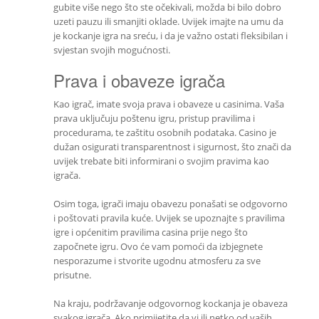
gubite više nego što ste očekivali, možda bi bilo dobro
uzeti pauzu ili smanjiti oklade. Uvijek imajte na umu da
je kockanje igra na sreću, i da je važno ostati fleksibilan i
svjestan svojih mogućnosti.
Prava i obaveze igrača
Kao igrač, imate svoja prava i obaveze u casinima. Vaša
prava uključuju poštenu igru, pristup pravilima i
procedurama, te zaštitu osobnih podataka. Casino je
dužan osigurati transparentnost i sigurnost, što znači da
uvijek trebate biti informirani o svojim pravima kao
igrača.
Osim toga, igrači imaju obavezu ponašati se odgovorno
i poštovati pravila kuće. Uvijek se upoznajte s pravilima
igre i općenitim pravilima casina prije nego što
započnete igru. Ovo će vam pomoći da izbjegnete
nesporazume i stvorite ugodnu atmosferu za sve
prisutne.
Na kraju, podržavanje odgovornog kockanja je obaveza
svakog igrača. Ako primijetite da vi ili netko od vaših