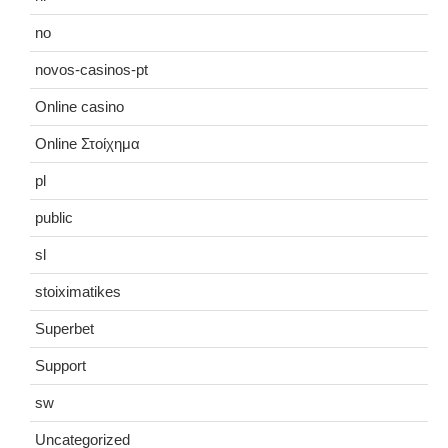
no
novos-casinos-pt
Online casino
Online Στοίχημα
pl
public
sl
stoiximatikes
Superbet
Support
sw
Uncategorized