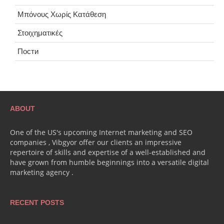
Μπόνους Χωρίς Κατάθεση
Στοιχηματικές
Пости
ABOUT
One of the US's upcoming Internet marketing and SEO
companies , Vibgyor offer our clients an impressive
repertoire of skills and expertise of a well-established and
have grown from humble beginnings into a versatile digital
marketing agency .
RECENT POSTS