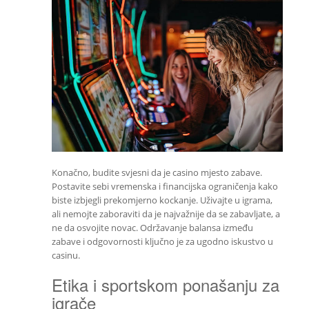
Konačno, budite svjesni da je casino mjesto zabave.
Postavite sebi vremenska i financijska ograničenja kako
biste izbjegli prekomjerno kockanje. Uživajte u igrama,
ali nemojte zaboraviti da je najvažnije da se zabavljate, a
ne da osvojite novac. Održavanje balansa između
zabave i odgovornosti ključno je za ugodno iskustvo u
casinu.
Etika i sportskom ponašanju za
igrače