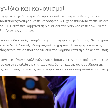
χνίδια και κανονισμοί
υχερών παιχνιδιών έχει οδηγήσει σε αλλαγές στη νομοθεσία, ώστε να
ι διαδικτυακές πλατφόρμες που προσφέρουν τυχερά παιχνίδια πρέπει να έχ
της ΕΕΕΠ. Αυτό περιλαμβάνει τη διαφάνεια στις διαδικασίες πληρωμών, τις
εδομένων των χρηστών.
λέγουν διαδικτυακές πλατφόρμες για τα τυχερά παιχνίδια τους. Είναι σημαν
 και να διαβάζουν αξιολογήσεις άλλων χρηστών. Η ύπαρξη αξιόπιστης
σίας σε περίπτωση που προκύψουν προβλήματα κατά τη διάρκεια του παιχ
τογραφημένων συναλλαγών είναι κρίσιμα για την προστασία των παικτών
ουν συχνά εργαλεία για την παρακολούθηση και την αυτορρύθμιση της
έγχουν τα παιχνίδια τους και να παραμένουν σε ασφαλή επίπεδα συμμετοχ