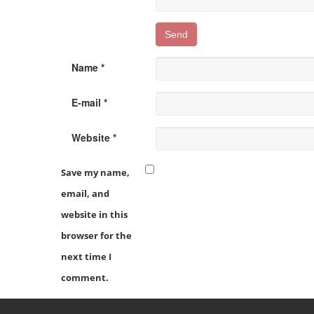
Name *
E-mail *
Website *
Save my name,
email, and
website in this
browser for the
next time I
comment.