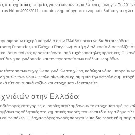
ες στοιχηματικές εταιρείες
για να κάνουν τις καλύτερες επιλογές. Το 2011, 
τον Νόμο 4002/2011, ο οποίος δημιούργησε το νομικό πλαίσιο για τη λει
υ προσφέρουν τυχερά παιχνίδια στην Ελλάδα πρέπει να διαθέτουν άδεια
ιτροπή Εποπτείας και Ελέγχου Παιγνίων). Αυτή η διαδικασία διασφαλίζει ότ
 και ότι οι παίκτες προστατεύονται από τυχόν απατηλές πρακτικές. Οι καν
υπεύθυνη παιχνιδοποιία και την προστασία των ευάλωτων ομάδων.
ν κατάσταση των τυχερών παιχνιδιών στη χώρα, καθώς οι νόμοι μπορούν ν
ση αυτών των νομικών πλαισίων είναι κρίσιμη για την ασφαλή συμμετοχή
ακά είτε σε φυσικά καζίνο και στοιχηματικές εταιρείες.
ιχνιδιών στην Ελλάδα
ε διάφορες κατηγορίες, οι οποίες περιλαμβάνουν το στοιχηματισμό, τα καζ
μβάνει τις αθλητικές στοιχηματικές αγορές, που είναι ιδιαίτερα δημοφιλεί
και το πόκερ. Οι λαχειοφόρες αγορές παρέχουν μια διαφορετική εμπειρία