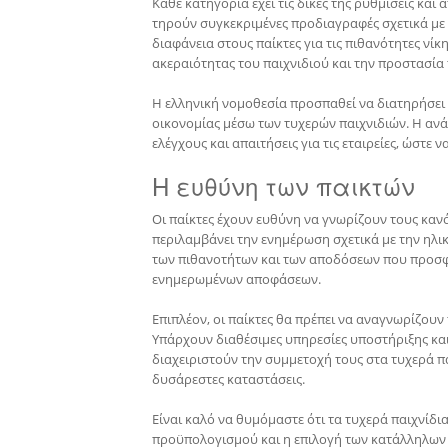
Κάθε κατηγορία έχει τις δικές της ρυθμίσεις και 
τηρούν συγκεκριμένες προδιαγραφές σχετικά με 
διαφάνεια στους παίκτες για τις πιθανότητες νί
ακεραιότητας του παιχνιδιού και την προστασία
Η ελληνική νομοθεσία προσπαθεί να διατηρήσει 
οικονομίας μέσω των τυχερών παιχνιδιών. Η αν
ελέγχους και απαιτήσεις για τις εταιρείες, ώστ
Η ευθύνη των παικτών
Οι παίκτες έχουν ευθύνη να γνωρίζουν τους κανό
περιλαμβάνει την ενημέρωση σχετικά με την ηλικ
των πιθανοτήτων και των αποδόσεων που προσφέ
ενημερωμένων αποφάσεων.
Επιπλέον, οι παίκτες θα πρέπει να αναγνωρίζουν 
Υπάρχουν διαθέσιμες υπηρεσίες υποστήριξης κ
διαχειριστούν την συμμετοχή τους στα τυχερά π
δυσάρεστες καταστάσεις.
Είναι καλό να θυμόμαστε ότι τα τυχερά παιχνίδια
προϋπολογισμού και η επιλογή των κατάλληλων πα