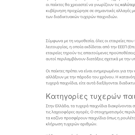
οι παίκτες θα χρειαστεί να γνωρίζουν τις
καλύτερ
κυβέρνηση προχώρησε σε σημαντικές αλλαγές με 
των διαδικτυακών τυχερών παιχνιδιών.
Σύμφωνα με τη νομοθεσία, όλες οι εταιρείες πο
λειτουργίας, η οποία εκδίδεται από την ΕΕΕΠ (Επ
εταιρείες τηρούν τις απαιτούμενες προϋποθέσεις
αυτοί περιλαμβάνουν διατάξεις σχετικά με την 
Οι παίκτες πρέπει να είναι ενημερωμένοι για τη
αλλάξουν με την πάροδο του χρόνου. Η κατανόη
τυχερά παιχνίδια, είτε αυτά διεξάγονται διαδικτυ
Κατηγορίες τυχερών πα
Στην Ελλάδα, τα τυχερά παιχνίδια διακρίνονται σ
τις λαχειοφόρες αγορές. Ο στοιχηματισμός περιλα
τα καζίνο προσφέρουν παιχνίδια όπως η ρουλέτα 
κλήρωση τυχερών αριθμών.