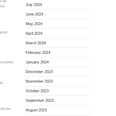
ι να
July 2024
ουν
June 2024
May 2024
ερους
April 2024
March 2024
February 2024
 τη γνώση
January 2024
December 2023
November 2023
εί.
October 2023
September 2023
ιση του
August 2023