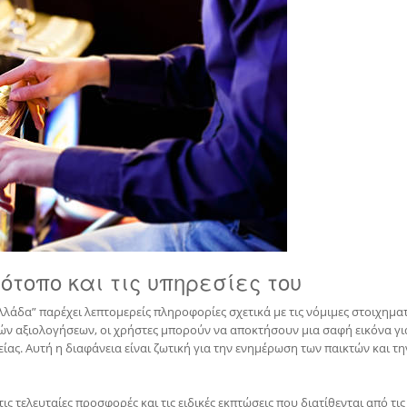
ότοπο και τις υπηρεσίες του
Ελλάδα” παρέχει λεπτομερείς πληροφορίες σχετικά με τις νόμιμες στοιχηματ
ών αξιολογήσεων, οι χρήστες μπορούν να αποκτήσουν μια σαφή εικόνα γι
ίας. Αυτή η διαφάνεια είναι ζωτική για την ενημέρωση των παικτών και τη
ς τελευταίες προσφορές και τις ειδικές εκπτώσεις που διατίθενται από τις