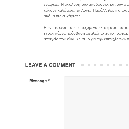
εταιρείες. Η ανάλυση των αποδόσεων και των στ
κάνουν καλύτερες επιλογές. Παράλληλα, η υποστή
ακόμα πιο ευχάριστη.
Η ενημέρωση του περιεχομένου και η αξιοπιστία 
έχουν πάντα πρόσβαση σε αξιόπιστες πληροφορίες
στοιχείο που είναι κρίσιμο για την επιτυχία των 
LEAVE A COMMENT
Message *