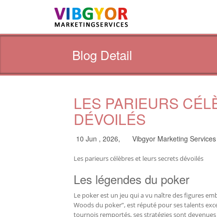
Blog Detail
LES PARIEURS CÉL
DÉVOILÉS
10 Jun , 2026,
Vibgyor Marketing Services
Les parieurs célèbres et leurs secrets dévoilés
Les légendes du poker
Le poker est un jeu qui a vu naître des figures em
Woods du poker”, est réputé pour ses talents exce
tournois remportés, ses stratégies sont devenues