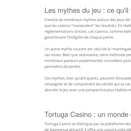
Les mythes du jeu : ce qu’il 
Il existe de nombreux mythes autour des jeux de 
que les casinos “manipulent” les résultats. En réal
réglementations strictes. Les casinos, comme
tort
garantissant l’intégrité de chaque partie.
Un autre mythe courant est celui de la “martingal
ses mises. Bien que séduisante, cette méthode peu
nombreux parieurs expérimentés conseillent plutôt 
permettre de perdre.
Ces mythes, bien qu’attrayants, peuvent dissuader 
renseigner et de comprendre les vérités qui se cac
aborder le jeu avec une perspective plus réaliste e
Tortuga Casino : un monde d
Tortuga Casino se distingue par sa plateforme sécu
de bienvenue attractif, il offre une opportunité i