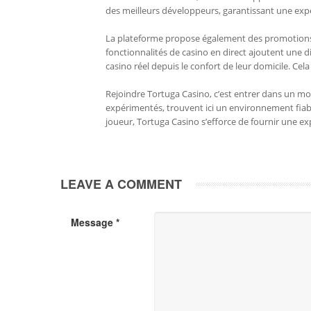
des meilleurs développeurs, garantissant une expér
La plateforme propose également des promotions ré
fonctionnalités de casino en direct ajoutent une d
casino réel depuis le confort de leur domicile. Cel
Rejoindre Tortuga Casino, c’est entrer dans un mon
expérimentés, trouvent ici un environnement fiabl
joueur, Tortuga Casino s’efforce de fournir une expé
LEAVE A COMMENT
Message *