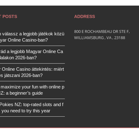
T POSTS
ADDRESS
800 E ROCHAMBEAU DR STE F,
válassz a legjobb játékok közü
WILLIAMSBURG , VA , 23188
gyar Online Casino-ban?
rád a legjobb Magyar Online Ca
dalakon 2026-ban?
Online Casino áttekintés: miért
s játszani 2026-ban?
maximize your fun with online p
Z: a beginner’s guide
Pokies NZ: top-rated slots and f
 you need to try this year