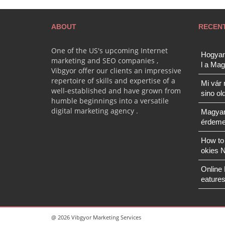
ABOUT
RECEN
One of the US's upcoming Internet
Hogyan 
marketing and SEO companies ,
l a Ma
Vibgyor offer our clients an impressive
repertoire of skills and expertise of a
Mi vár 
well-established and have grown from
sino ol
humble beginnings into a versatile
digital marketing agency .
Magyar 
érdeme
How to 
okies N
Online 
eatures
@ 2026 Vibgyor Marketing Services