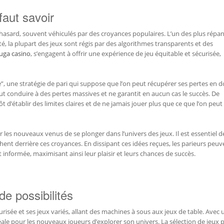
faut savoir
hasard, souvent véhiculés par des croyances populaires. L’un des plus répa
ité, la plupart des jeux sont régis par des algorithmes transparents et des
uga casino
, s’engagent à offrir une expérience de jeu équitable et sécurisée,
e”, une stratégie de pari qui suppose que l’on peut récupérer ses pertes en 
t conduire à des pertes massives et ne garantit en aucun cas le succès. De
d’établir des limites claires et de ne jamais jouer plus que ce que l’on peut
les nouveaux venus de se plonger dans l’univers des jeux. Il est essentiel d
hent derrière ces croyances. En dissipant ces idées reçues, les parieurs peuv
t informée, maximisant ainsi leur plaisir et leurs chances de succès.
e possibilités
risée et ses jeux variés, allant des machines à sous aux jeux de table. Avec
déale pour les nouveaux joueurs d’explorer son univers. La sélection de jeux 