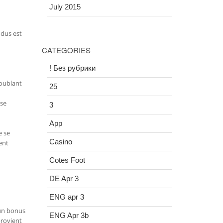
July 2015
ndus est
CATEGORIES
! Без рубрики
doublant
25
 se
3
App
e se
Casino
ent
Cotes Foot
DE Apr 3
ENG apr 3
 un bonus
ENG Apr 3b
provient