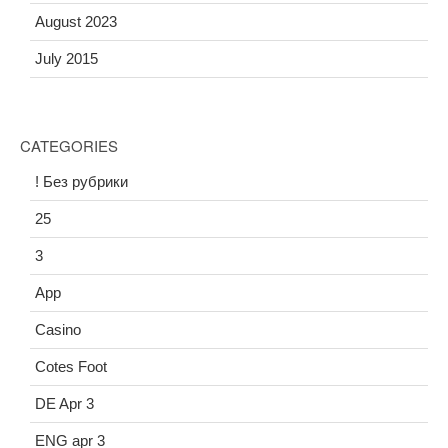
August 2023
July 2015
CATEGORIES
! Без рубрики
25
3
App
Casino
Cotes Foot
DE Apr 3
ENG apr 3