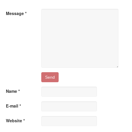
Message *
Name *
E-mail *
Website *