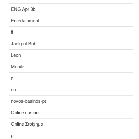
ENG Apr 3b
Entertainment
fi
Jackpot Bob
Leon
Mobile
nl
no
novos-casinos-pt
Online casino
Online Στοίχημα
pl