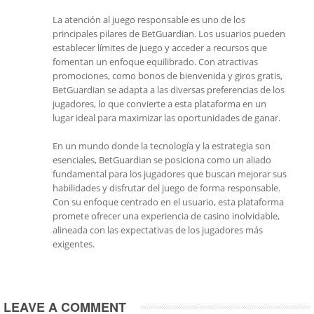
La atención al juego responsable es uno de los
principales pilares de BetGuardian. Los usuarios pueden
establecer límites de juego y acceder a recursos que
fomentan un enfoque equilibrado. Con atractivas
promociones, como bonos de bienvenida y giros gratis,
BetGuardian se adapta a las diversas preferencias de los
jugadores, lo que convierte a esta plataforma en un
lugar ideal para maximizar las oportunidades de ganar.
En un mundo donde la tecnología y la estrategia son
esenciales, BetGuardian se posiciona como un aliado
fundamental para los jugadores que buscan mejorar sus
habilidades y disfrutar del juego de forma responsable.
Con su enfoque centrado en el usuario, esta plataforma
promete ofrecer una experiencia de casino inolvidable,
alineada con las expectativas de los jugadores más
exigentes.
LEAVE A COMMENT