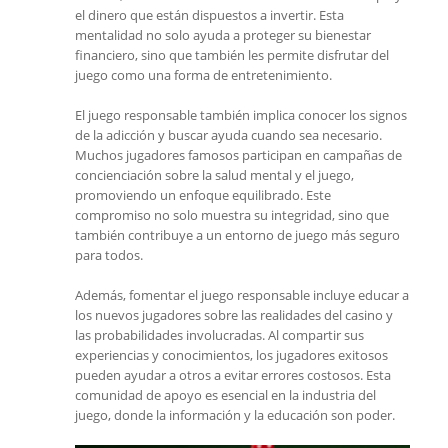
el dinero que están dispuestos a invertir. Esta
mentalidad no solo ayuda a proteger su bienestar
financiero, sino que también les permite disfrutar del
juego como una forma de entretenimiento.
El juego responsable también implica conocer los signos
de la adicción y buscar ayuda cuando sea necesario.
Muchos jugadores famosos participan en campañas de
concienciación sobre la salud mental y el juego,
promoviendo un enfoque equilibrado. Este
compromiso no solo muestra su integridad, sino que
también contribuye a un entorno de juego más seguro
para todos.
Además, fomentar el juego responsable incluye educar a
los nuevos jugadores sobre las realidades del casino y
las probabilidades involucradas. Al compartir sus
experiencias y conocimientos, los jugadores exitosos
pueden ayudar a otros a evitar errores costosos. Esta
comunidad de apoyo es esencial en la industria del
juego, donde la información y la educación son poder.