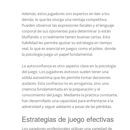
Además, estos jugadores son expertos en leer a los
demás, lo que les otorga una ventaja competitiva.
Pueden observar las expresiones faciales y el lenguaje
corporal de sus oponentes para determinar si están
bluffando o si realmente tienen buenas cartas. Esta
habilidad les permite ajustar su estrategia en tiempo
real, lo que es esencial en juegos como el póker, donde
la psicología juega un papel fundamental.
La autoconfianza es otro aspecto clave en la psicología
del juego. Los jugadores exitosos suelen tener una
sólida autoestima que les permite tomar decisiones
audaces. Esta confianza no es arrogancia, sino una
creencia fundamentada en la preparación y el
conocimiento del juego. Mediante la práctica constante,
han desarrollado una capacidad para enfrentarse a la
adversidad y seguir adelante a pesar de las pérdidas.
Estrategias de juego efectivas
Los jugadores profesionales utilizan una variedad de