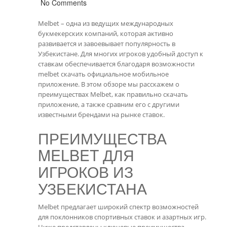
No Comments
Melbet – одна из ведущих международных
букмекерских компаний, которая активно
развивается и завоевывает популярность в
Узбекистане. Для многих игроков удобный доступ к
ставкам обеспечивается благодаря возможности
melbet скачать официальное мобильное
приложение. В этом обзоре мы расскажем о
преимуществах Melbet, как правильно скачать
приложение, а также сравним его с другими
известными брендами на рынке ставок.
ПРЕИМУЩЕСТВА
MELBET ДЛЯ
ИГРОКОВ ИЗ
УЗБЕКИСТАНА
Melbet предлагает широкий спектр возможностей
для поклонников спортивных ставок и азартных игр.