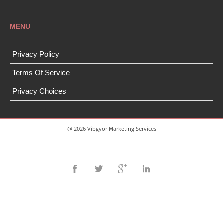
MENU
Privacy Policy
Terms Of Service
Privacy Choices
@ 2026 Vibgyor Marketing Services