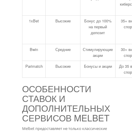
киберс
1xBet
Высокие
Бонус до 100%
35+ в
на первый
спор
депозит
Bwin
Средние
Стимулирующие
30+ в
акции
спор
Parimatch
Высокие
Бонусы и акции
До 35 
спор
ОСОБЕННОСТИ
СТАВОК И
ДОПОЛНИТЕЛЬНЫХ
СЕРВИСОВ MELBET
Melbet предоставляет не только классические