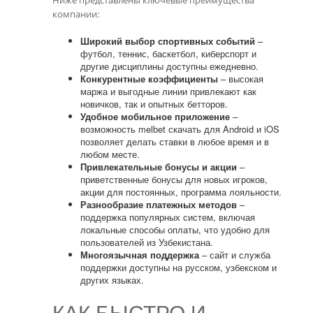
Ниже представлены ключевые преимущества
компании:
Широкий выбор спортивных событий
–
футбол, теннис, баскетбол, киберспорт и
другие дисциплины доступны ежедневно.
Конкурентные коэффициенты
– высокая
маржа и выгодные линии привлекают как
новичков, так и опытных бетторов.
Удобное мобильное приложение
–
возможность melbet скачать для Android и iOS
позволяет делать ставки в любое время и в
любом месте.
Привлекательные бонусы и акции
–
приветственные бонусы для новых игроков,
акции для постоянных, программа лояльности.
Разнообразие платежных методов
–
поддержка популярных систем, включая
локальные способы оплаты, что удобно для
пользователей из Узбекистана.
Многоязычная поддержка
– сайт и служба
поддержки доступны на русском, узбекском и
других языках.
КАК БЫСТРО И